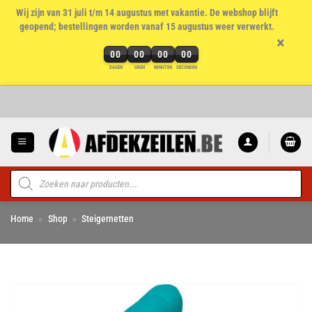
Wij zijn van 31 juli t/m 14 augustus met vakantie. De webshop blijft
geopend; bestellingen worden vanaf 15 augustus weer verwerkt.
×
00
00
00
00
DAGEN
UREN
MINUTEN
SECONDEN
Ga
naar
inhoud
Producten
zoeken
Home
»
Shop
»
Steigernetten