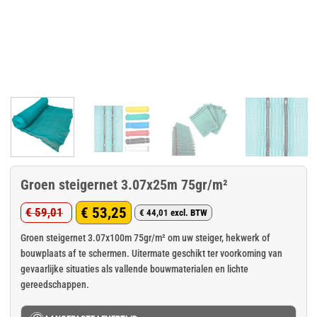
Groen steigernet 3.07x25m 75gr/m²
€
53,25
€
59,01
€
44,01
excl. BTW
Oorspronkelijke
Huidige
prijs
prijs
Groen steigernet 3.07x100m 75gr/m² om uw steiger, hekwerk of
bouwplaats af te schermen. Uitermate geschikt ter voorkoming van
was:
is:
gevaarlijke situaties als vallende bouwmaterialen en lichte
€ 59,01.
€ 53,25.
gereedschappen.