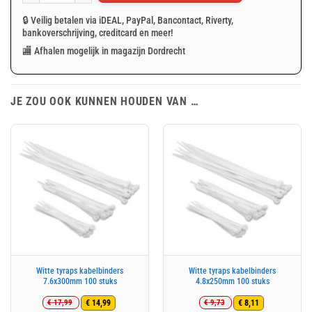
🔒 Veilig betalen via iDEAL, PayPal, Bancontact, Riverty,
bankoverschrijving, creditcard en meer!
🏬 Afhalen mogelijk in magazijn Dordrecht
JE ZOU OOK KUNNEN HOUDEN VAN …
Witte tyraps kabelbinders
Witte tyraps kabelbinders
7.6x300mm 100 stuks
4.8x250mm 100 stuks
€
17,99
€
9,73
€
14,99
€
8,11