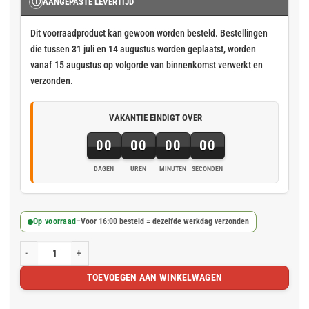
Ⓘ
AANGEPASTE LEVERTIJD
Dit voorraadproduct kan gewoon worden besteld. Bestellingen
die tussen 31 juli en 14 augustus worden geplaatst, worden
vanaf 15 augustus op volgorde van binnenkomst verwerkt en
verzonden.
VAKANTIE EINDIGT OVER
00
00
00
00
DAGEN
UREN
MINUTEN
SECONDEN
Op voorraad
–
Voor 16:00 besteld = dezelfde werkdag verzonden
Groen steigernet 3.07x25m 75gr/m² aantal
TOEVOEGEN AAN WINKELWAGEN