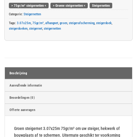
> 75gr/m² steigernetten <
> Groene steigernetten <
Steigernetten
Categorie:
Steigernetten
Tags:
3.07x25m
,
75gr/m²
,
afhangnet
,
groen
,
steigerafscherming
,
steigerdoek
,
steigerdoeken
,
steigernet
,
steigernetten
Beschrijving
Aanvullende informatie
Beoordelingen (0)
Offerte aanvragen
Groen steigernet 3.07x25m 75gr/m² om uw steiger, hekwerk of
bouwplaats af te schermen. Uitermate geschikt ter voorkoming