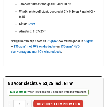
Temperatuurbestendigheid: -40/+80 °C
Windkrachtcoefficient: Loodrecht Cfx 0,46 en Parallel Cfy
0,15
Kleur:
Groen
Afmeting: 3.07x25m
Steigernetten zijn naast de
75gr/m²
ook verkrijgbaar in
50gr/m²
–
130gr/m² met 90% windreductie
en
130gr/m² NVO
vlamvertragend met 90% windreductie
.
Nu voor slechts
€
53,25
incl. BTW
Op voorraad
–
Voor 16:00 besteld = dezelfde werkdag verzonden
TOEVOEGEN AAN WINKELWAGEN
Groen steigernet 3.07x25m 75gr/m² aantal