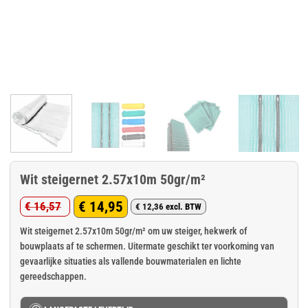
Wit steigernet 2.57x10m 50gr/m²
€
14,95
€
16,57
€
12,36
excl. BTW
Oorspronkelijke
Huidige
prijs
prijs
Wit steigernet 2.57x10m 50gr/m² om uw steiger, hekwerk of
bouwplaats af te schermen. Uitermate geschikt ter voorkoming van
was:
is:
gevaarlijke situaties als vallende bouwmaterialen en lichte
€ 16,57.
€ 14,95.
gereedschappen.