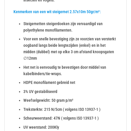
Kenmerken van een wit steigernet 2.57x10m 50gr/m²:
Steigernetten steigerdoeken zijn vervaardigd van
polyethylene monofilamenten.
Voor een snelle bevestiging zijn ze voorzien van versterkt
oogband langs beide lengtezijden (enkel) en in het
midden (dubbel) met op elke 3 cm afstand knoopsgaten
∅12mm
Het net is eenvoudig te bevestigen door middel van
kabelbinders/tie-wraps.
HDPE monofilament gebreid net
3% UV gestabiliseerd
Weefselgewicht: 50 gram p/m²
Treksterkte: 215 N/5cm ( volgens ISO 13937-1 )
Scheurweerstand: 47N ( volgens ISO 13937-1 )
UV weerstand: 200Kly