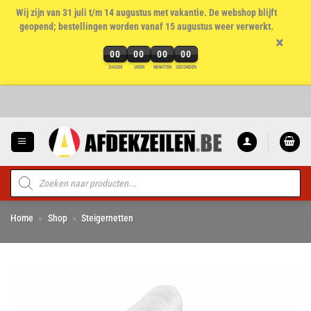
Wij zijn van 31 juli t/m 14 augustus met vakantie. De webshop blijft
geopend; bestellingen worden vanaf 15 augustus weer verwerkt.
×
00
00
00
00
DAGEN
UREN
MINUTEN
SECONDEN
Ga
naar
inhoud
Producten
zoeken
Home
»
Shop
»
Steigernetten