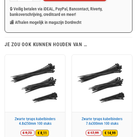
🔒 Veilig betalen via iDEAL, PayPal, Bancontact, Riverty,
bankoverschrijving, creditcard en meer!
🏬 Afhalen mogelijk in magazijn Dordrecht
JE ZOU OOK KUNNEN HOUDEN VAN …
Zwarte tyraps kabelbinders
Zwarte tyraps kabelbinders
4.8x250mm 100 stuks
7.6x300mm 100 stuks
€
9,73
€
17,99
€
8,11
€
14,99