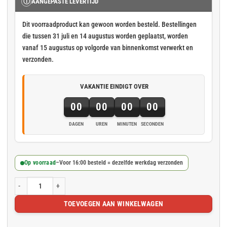
Ⓘ
AANGEPASTE LEVERTIJD
Dit voorraadproduct kan gewoon worden besteld. Bestellingen
die tussen 31 juli en 14 augustus worden geplaatst, worden
vanaf 15 augustus op volgorde van binnenkomst verwerkt en
verzonden.
VAKANTIE EINDIGT OVER
00
00
00
00
DAGEN
UREN
MINUTEN
SECONDEN
Op voorraad
–
Voor 16:00 besteld = dezelfde werkdag verzonden
Wit steigernet 2.57x10m 50gr/m² aantal
TOEVOEGEN AAN WINKELWAGEN