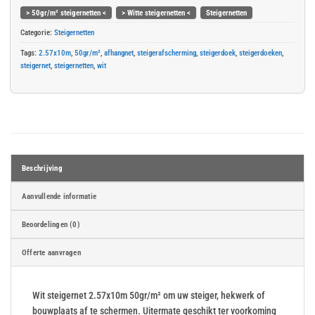
> 50gr/m² steigernetten <
> Witte steigernetten <
Steigernetten
Categorie:
Steigernetten
Tags:
2.57x10m
,
50gr/m²
,
afhangnet
,
steigerafscherming
,
steigerdoek
,
steigerdoeken
,
steigernet
,
steigernetten
,
wit
Beschrijving
Aanvullende informatie
Beoordelingen (0)
Offerte aanvragen
Wit steigernet 2.57x10m 50gr/m² om uw steiger, hekwerk of
bouwplaats af te schermen. Uitermate geschikt ter voorkoming