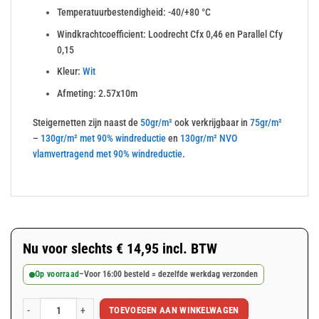
Temperatuurbestendigheid: -40/+80 °C
Windkrachtcoefficient: Loodrecht Cfx 0,46 en Parallel Cfy
0,15
Kleur:
Wit
Afmeting: 2.57x10m
Steigernetten zijn naast de
50gr/m²
ook verkrijgbaar in
75gr/m²
–
130gr/m² met 90% windreductie
en
130gr/m² NVO
vlamvertragend met 90% windreductie
.
Nu voor slechts
€
14,95
incl. BTW
Op voorraad
–
Voor 16:00 besteld = dezelfde werkdag verzonden
TOEVOEGEN AAN WINKELWAGEN
Wit steigernet 2.57x10m 50gr/m² aantal