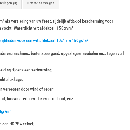
elingen (0)
Offerte aanvragen
 als versiering van uw feest, tijdelijk afdak of bescherming voor
n vocht. Waterdicht wit afdekzeil 150gr/m²
elijkheden voor een wit afdekzeil 10x15m 150gr/m²
deren, machines, buitenspeelgoed, opgeslagen meubelen enz. tegen vuil
heiding tijdens een verbouwing;
chte lekkage;
en verpesten door wind of regen;
ut, bouwmaterialen, daken, stro, hooi, enz.
0gr/m²
n een HDPE weefsel;