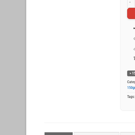
Wit 
> 1
Cate
150g
Tags