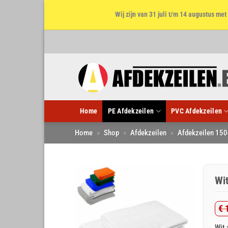
Wij zijn van 31 juli t/m 14 augustus m
Ga
naar
inhoud
Home
PE Afdekzeilen
PVC Afdekzeilen
Home
»
Shop
»
Afdekzeilen
»
Afdekzeilen 150
Wi
€
1
Oo
Hu
Wit 