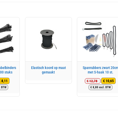
abelbinders
Elastisch koord op maat
Spanrubbers zwart 20c
00 stuks
gemaakt
met S-haak 10 st.
€
8,11
€
10,65
€
12,78
rspronkelijke
idige
Oorspronkel
Huidige
. BTW
€
8,80
excl. BTW
js
js
prijs
prijs
s:
was:
is:
9,73.
8,11.
€ 12,78.
€ 10,65.