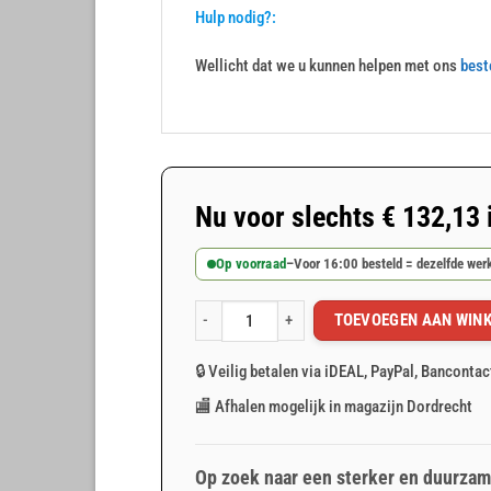
Hulp nodig?:
Wellicht dat we u kunnen helpen met ons
best
Nu voor slechts
€
132,13
Op voorraad
–
Voor 16:00 besteld = dezelfde we
TOEVOEGEN AAN WIN
Wit afdekzeil 10x15m 150gr/m² aantal
🔒 Veilig betalen via iDEAL, PayPal, Bancontac
🏬 Afhalen mogelijk in magazijn Dordrecht
Op zoek naar een sterker en duurzam