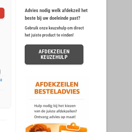
op
klant
€ 12,78.
€ 10,65.
waarderingen
Advies nodig welk afdekzeil het
beste bij uw doeleinde past?
Gebruik onze keuzehulp om direct
het juiste product te vinden!
AFDEKZEILEN
KEUZEHULP
il