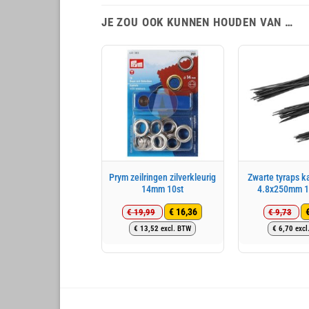
JE ZOU OOK KUNNEN HOUDEN VAN …
Prym zeilringen zilverkleurig
Zwarte tyraps k
14mm 10st
4.8x250mm 1
€
16,36
€
19,99
€
9,73
Oorspronkelijke
Huidige
Oo
Hu
€
13,52
excl. BTW
€
6,70
excl
prijs
prijs
pri
pri
was:
is:
wa
is:
€ 19,99.
€ 16,36.
€ 
€ 