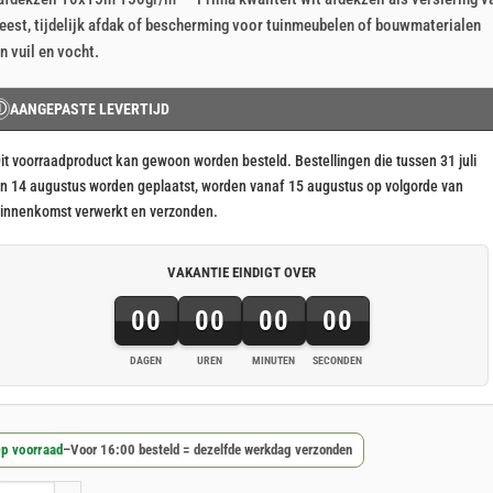
js
js
eest, tijdelijk afdak of bescherming voor tuinmeubelen of bouwmaterialen
s:
n vuil en vocht.
158,56.
132,13.
Ⓘ
AANGEPASTE LEVERTIJD
it voorraadproduct kan gewoon worden besteld. Bestellingen die tussen 31 juli
n 14 augustus worden geplaatst, worden vanaf 15 augustus op volgorde van
innenkomst verwerkt en verzonden.
VAKANTIE EINDIGT OVER
00
00
00
00
DAGEN
UREN
MINUTEN
SECONDEN
p voorraad
–
Voor 16:00 besteld = dezelfde werkdag verzonden