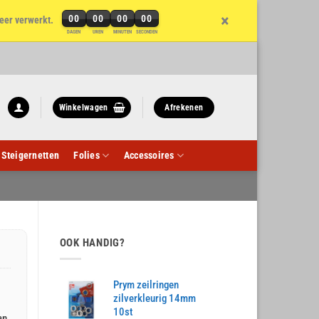
×
00
00
00
00
eer verwerkt.
DAGEN
UREN
MINUTEN
SECONDEN
Winkelwagen
Afrekenen
Steigernetten
Folies
Accessoires
OOK HANDIG?
Prym zeilringen
zilverkleurig 14mm
10st
an