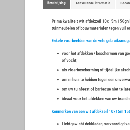
Beschrijving
Aanvullende informatie
Beoord
Prima kwaliteit wit afdekzeil 10x15m 150gr/m²
tuinmeubelen of bouwmaterialen tegen vuil e
Enkele voorbeelden van de vele gebruiksmog
voor het afdekken / beschermen van goe
of vocht;
als vloerbescherming of tijdelijke afsc
om in huis te hebben tegen een onverwa
om uw tuinfeest of barbecue niet te lat
ideaal voor het afdekken van uw brandho
Kenmerken van een wit afdekzeil 10x15m 15
Lichtgewicht dekkleden, vervaardigd va