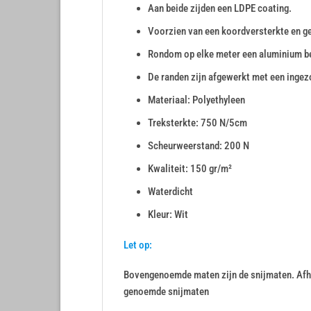
Aan beide zijden een LDPE coating.
Voorzien van een koordversterkte en g
Rondom op elke meter een aluminium b
De randen zijn afgewerkt met een inge
Materiaal: Polyethyleen
Treksterkte: 750 N/5cm
Scheurweerstand: 200 N
Kwaliteit: 150 gr/m²
Waterdicht
Kleur: Wit
Let op:
Bovengenoemde maten zijn de snijmaten. Afha
genoemde snijmaten