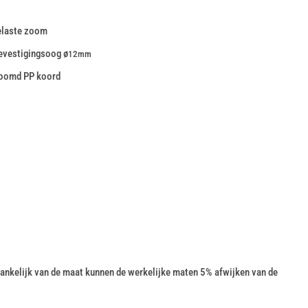
elaste zoom
evestigingsoog ø
12mm
zoomd PP koord
nkelijk van de maat kunnen de werkelijke maten 5% afwijken van de