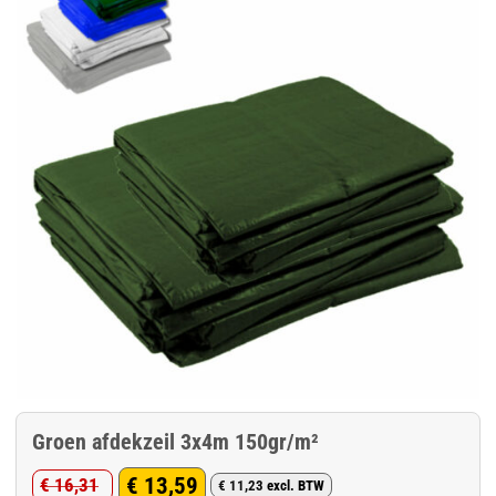
Groen afdekzeil 3x4m 150gr/m²
€
13,59
€
16,31
€
11,23
excl. BTW