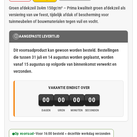
Oorspronkelijke
Huidige
prijs
prijs
Groen afdekzeil 3x4m 150gr/m² – Prima kwaliteit groen afdekzeil als
versiering van uw feest, tijdelijk afdak of bescherming voor
was:
is:
tuinmeubelen of bouwmaterialen tegen vuil en vocht.
€ 16,31.
€ 13,59.
Ⓘ
AANGEPASTE LEVERTIJD
Dit voorraadproduct kan gewoon worden besteld. Bestellingen
die tussen 31 juli en 14 augustus worden geplaatst, worden
vanaf 15 augustus op volgorde van binnenkomst verwerkt en
verzonden.
VAKANTIE EINDIGT OVER
00
00
00
00
DAGEN
UREN
MINUTEN
SECONDEN
Op voorraad
–
Voor 16:00 besteld = dezelfde werkdag verzonden