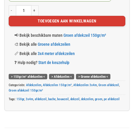
Groen afdekzeil 3x4m 150gr/m² aantal
TOEVOEGEN AAN WINKELWAGEN
📢
Bekijk beschikbare maten
Groen afdekzeil 150gr/m²
🎨
Bekijk alle
Groene afdekzeilen
📏
Bekijk alle
3x4 meter afdekzeilen
❓
Hulp nodig?
Start de keuzehulp
> 150gr/m² afdekzeilen <
> Afdekzeilen <
> Groene afdekzeilen <
Categorieën:
Afdekzeilen
,
Afdekzeilen 150gr/m²
,
Afdekzeilen 3x4m
,
Groen afdekzeil
,
Groen afdekzeil 150gr/m²
Tags:
150gr
,
3x4m
,
afdekzeil
,
bache
,
bouwzeil
,
dekzeil
,
dekzeilen
,
groen
,
pe afdekzeil