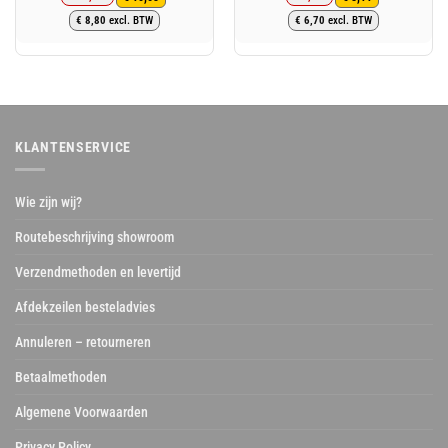
Oorspronkelijke
Huidige
Oorspronkelijke
Huidige
€
8,80
excl. BTW
€
6,70
excl. BTW
prijs
prijs
prijs
prijs
was:
is:
was:
is:
€ 12,78.
€ 10,65.
€ 9,73.
€ 8,11.
KLANTENSERVICE
Wie zijn wij?
Routebeschrijving showroom
Verzendmethoden en levertijd
Afdekzeilen besteladvies
Annuleren – retourneren
Betaalmethoden
Algemene Voorwaarden
Privacy Policy