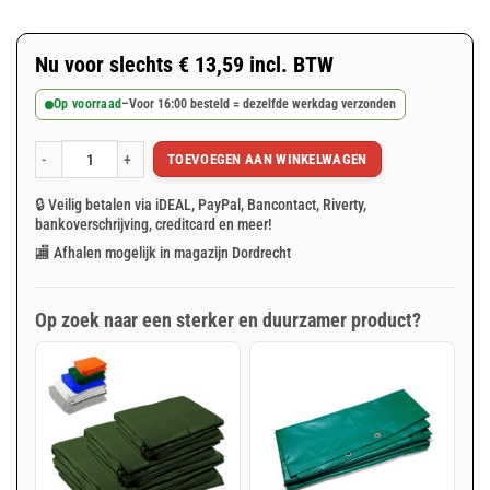
Nu voor slechts
€
13,59
incl. BTW
Op voorraad
–
Voor 16:00 besteld = dezelfde werkdag verzonden
TOEVOEGEN AAN WINKELWAGEN
Groen afdekzeil 3x4m 150gr/m² aantal
🔒 Veilig betalen via iDEAL, PayPal, Bancontact, Riverty,
bankoverschrijving, creditcard en meer!
🏬 Afhalen mogelijk in magazijn Dordrecht
Op zoek naar een sterker en duurzamer product?