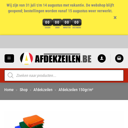
Wij zijn van 31 juli t/m 14 augustus met vakantie. De webshop blijft
geopend; bestellingen worden vanaf 15 augustus weer verwerkt.
×
00
00
00
00
DAGEN
UREN
MINUTEN
SECONDEN
Ga
naar
inhoud
Producten
zoeken
Home
»
Shop
»
Afdekzeilen
»
Afdekzeilen 150gr/m²