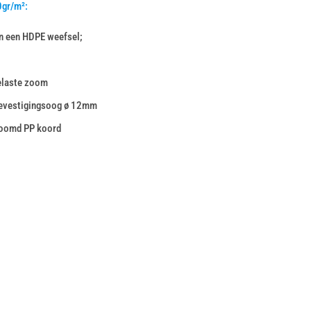
0gr/m²:
n een HDPE weefsel;
elaste zoom
bevestigingsoog ø 12mm
zoomd PP koord