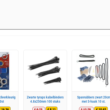
ilverkleurig
Zwarte tyraps kabelbinders
Spanrubbers zwart 20c
0st
4.8x250mm 100 stuks
met S-haak 10 st.
€
16,36
€
8,11
€
10,65
€
9,73
€
12,78