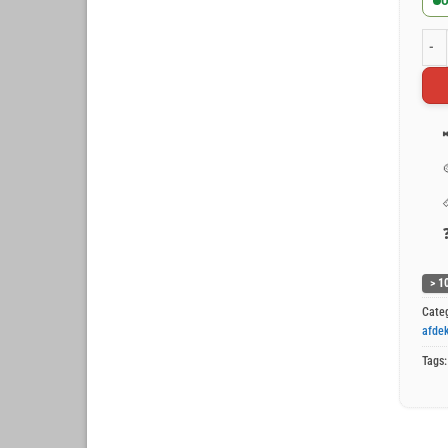
O
Groe
> 1
Cate
afdek
Tags