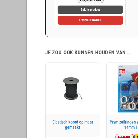
€
10,50
excl. BTW
prijs
prijs
was:
is:
Bekijk product
€ 18,13.
€ 12,71.
+ WINKELWAGEN
JE ZOU OOK KUNNEN HOUDEN VAN …
Elastisch koord op maat
Prym zeilringen z
gemaakt
14mm 1
€
19,99