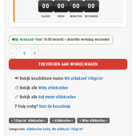
00
00
00
00
DAGEN
UREN
MINUTEN
SECONDEN
Op voorraad
–
Voor 16:00 besteld = dezelfde werkdag verzonden
Wit afdekzeil 6x8m 100gr/m² aantal
TOEVOEGEN AAN WINKELWAGEN
📢
Bekijk beschikbare maten
Wit afdekzeil 100gr/m²
🎨
Bekijk alle
Witte afdekzeilen
📏
Bekijk alle
6x8 meter afdekzeilen
❓
Hulp nodig?
Start de keuzehulp
> 100gr/m² afdekzeilen <
> Afdekzeilen <
> Witte afdekzeilen <
Categorieën:
Afdekzeilen 6x8m
,
Wit afdekzeil 100gr/m²