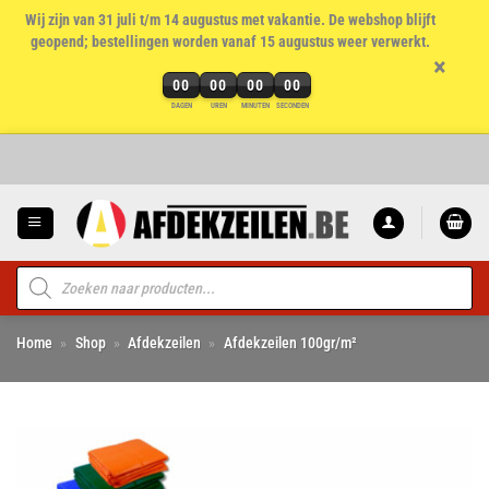
Wij zijn van 31 juli t/m 14 augustus met vakantie. De webshop blijft
geopend; bestellingen worden vanaf 15 augustus weer verwerkt.
×
00
00
00
00
DAGEN
UREN
MINUTEN
SECONDEN
Ga
naar
inhoud
Producten
zoeken
Home
»
Shop
»
Afdekzeilen
»
Afdekzeilen 100gr/m²