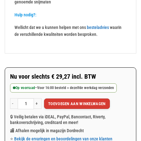
genoemde snijmaten
Hulp nodig?:
Wellicht dat we u kunnen helpen met ons
besteladvies
waarin
de verschillende kwaliteiten worden besproken.
Nu voor slechts
€
29,27
incl. BTW
Op voorraad
–
Voor 16:00 besteld = dezelfde werkdag verzonden
TOEVOEGEN AAN WINKELWAGEN
Wit afdekzeil 6x8m 100gr/m² aantal
🔒 Veilig betalen via iDEAL, PayPal, Bancontact, Riverty,
bankoverschrijving, creditcard en meer!
🏬 Afhalen mogelijk in magazijn Dordrecht
⭐
Bekijk de ervaringen en beoordelingen van onze klanten