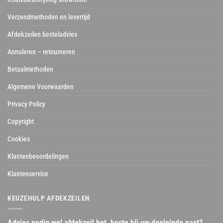
Verzendmethoden en levertijd
Afdekzeilen besteladvies
Annuleren – retourneren
Betaalmethoden
Algemene Voorwaarden
Privacy Policy
Copyright
Cookies
Klantenbeoordelingen
Klantenservice
KEUZEHULP AFDEKZEILEN
Advies nodig wel afdekzeil het beste bij uw doeleinde past?