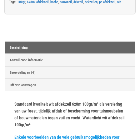
Tags:
100gr
,
6x8m
,
afdekzeil
,
bache
,
bouwzeil
,
dekzeil
,
dekzeilen
,
pe afdekzeil
,
wit
Beschrijving
Aanvullende informatie
Beoordelingen (4)
Offerte aanvragen
Standaard kwaliteit wit afdekzeil 6x8m 100gr/m² als versiering
van uw feest, tijdelijk afdak of bescherming voor tuinmeubelen
of bouwmaterialen tegen vuil en vocht. Waterdicht wit afdekzeil
100gr/m²
Enkele voorbeelden van de vele gebruiksmogelijkheden voor