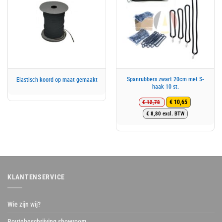
Spanrubbers zwart 20cm met S-
Elastisch koord op maat gemaakt
haak 10 st.
€
12,78
€
10,65
Oorspronkelijke
Huidige
€
8,80
excl. BTW
prijs
prijs
was:
is:
€ 12,78.
€ 10,65.
KLANTENSERVICE
Wie zijn wij?
Routebeschrijving showroom