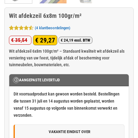
Wit afdekzeil 6x8m 100gr/m²
(
4
klantbeoordelingen)
Gewaardeerd
4
€
29,27
€
35,54
4.5
op 5
€
24,19
excl. BTW
Oorspronkelijke
Huidige
gebaseerd
op
klant
prijs
prijs
Wit afdekzeil 6x8m 100gr/m² – Standaard kwaliteit wit afdekzeil als
waarderingen
versiering van uw feest, tijdelijk afdak of bescherming voor
was:
is:
tuinmeubelen, bouwmaterialen, etc.
€ 35,54.
€ 29,27.
Ⓘ
AANGEPASTE LEVERTIJD
Dit voorraadproduct kan gewoon worden besteld. Bestellingen
die tussen 31 juli en 14 augustus worden geplaatst, worden
vanaf 15 augustus op volgorde van binnenkomst verwerkt en
verzonden.
VAKANTIE EINDIGT OVER