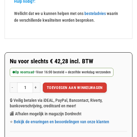
Hulp nodig?:
Wellicht dat we u kunnen helpen met ons
besteladvies
waarin
de verschillende kwaliteiten worden besproken.
Nu voor slechts
€
42,28
incl. BTW
Op voorraad
–
Voor 16:00 besteld = dezelfde werkdag verzonden
TOEVOEGEN AAN WINKELWAGEN
Wit afdekzeil 6x8m 150gr/m² aantal
🔒 Veilig betalen via iDEAL, PayPal, Bancontact, Riverty,
bankoverschrijving, creditcard en meer!
🏬 Afhalen mogelijk in magazijn Dordrecht
⭐
Bekijk de ervaringen en beoordelingen van onze klanten