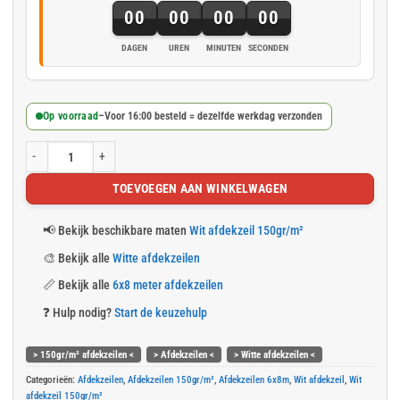
00
00
00
00
DAGEN
UREN
MINUTEN
SECONDEN
Op voorraad
–
Voor 16:00 besteld = dezelfde werkdag verzonden
Wit afdekzeil 6x8m 150gr/m² aantal
TOEVOEGEN AAN WINKELWAGEN
📢
Bekijk beschikbare maten
Wit afdekzeil 150gr/m²
🎨
Bekijk alle
Witte afdekzeilen
📏
Bekijk alle
6x8 meter afdekzeilen
❓
Hulp nodig?
Start de keuzehulp
> 150gr/m² afdekzeilen <
> Afdekzeilen <
> Witte afdekzeilen <
Categorieën:
Afdekzeilen
,
Afdekzeilen 150gr/m²
,
Afdekzeilen 6x8m
,
Wit afdekzeil
,
Wit
afdekzeil 150gr/m²