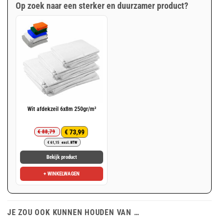
Op zoek naar een sterker en duurzamer product?
Wit afdekzeil 6x8m 250gr/m²
€
73,99
€
88,79
Oorspronkelijke
Huidige
€
61,15
excl. BTW
prijs
prijs
was:
is:
Bekijk product
€ 88,79.
€ 73,99.
+ WINKELWAGEN
JE ZOU OOK KUNNEN HOUDEN VAN …