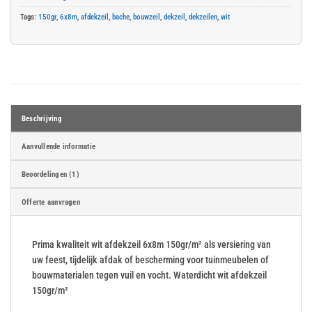
Tags:
150gr
,
6x8m
,
afdekzeil
,
bache
,
bouwzeil
,
dekzeil
,
dekzeilen
,
wit
Beschrijving
Aanvullende informatie
Beoordelingen (1)
Offerte aanvragen
Prima kwaliteit wit afdekzeil 6x8m 150gr/m² als versiering van
uw feest, tijdelijk afdak of bescherming voor tuinmeubelen of
bouwmaterialen tegen vuil en vocht. Waterdicht wit afdekzeil
150gr/m²