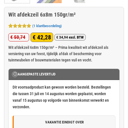
Wit afdekzeil 6x8m 150gr/m²
(
1
klantbeoordeling)
Gewaardeerd
1
€
42,28
€
50,74
5
op 5
€
34,94
excl. BTW
Oorspronkelijke
Huidige
gebaseerd
op
klant
prijs
prijs
Wit afdekzeil 6x8m 150gr/m² – Prima kwaliteit wit afdekzeil als
waardering
versiering van uw feest, tijdelijk afdak of bescherming voor
was:
is:
tuinmeubelen of bouwmaterialen tegen vuil en vocht.
€ 50,74.
€ 42,28.
Ⓘ
AANGEPASTE LEVERTIJD
Dit voorraadproduct kan gewoon worden besteld. Bestellingen
die tussen 31 juli en 14 augustus worden geplaatst, worden
vanaf 15 augustus op volgorde van binnenkomst verwerkt en
verzonden.
VAKANTIE EINDIGT OVER