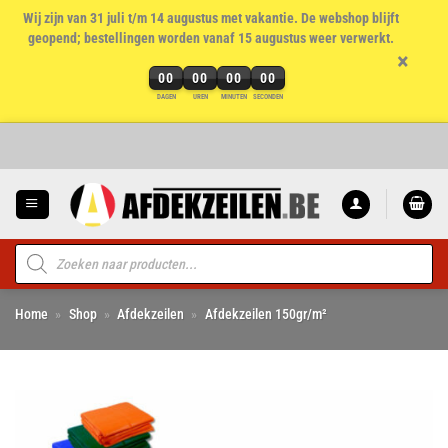
Wij zijn van 31 juli t/m 14 augustus met vakantie. De webshop blijft
geopend; bestellingen worden vanaf 15 augustus weer verwerkt.
×
00
00
00
00
DAGEN
UREN
MINUTEN
SECONDEN
Ga
naar
inhoud
Producten
zoeken
Home
»
Shop
»
Afdekzeilen
»
Afdekzeilen 150gr/m²