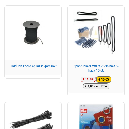
Spanrubbers zwart 20cm met S-
Elastisch koord op maat gemaakt
haak 10 st.
€
12,78
€
10,65
Oorspronkelijke
Huidige
€
8,80
excl. BTW
prijs
prijs
was:
is:
€ 12,78.
€ 10,65.