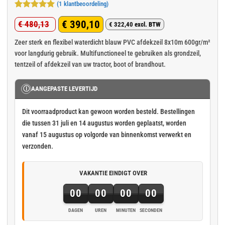
(
1
klantbeoordeling)
Gewaardeerd
1
€
390,10
€
480,13
5
op 5
€
322,40
excl. BTW
Oorspronkelijke
Huidige
gebaseerd
op
klant
prijs
prijs
Zeer sterk en flexibel waterdicht blauw PVC afdekzeil 8x10m 600gr/m²
waardering
voor langdurig gebruik. Multifunctioneel te gebruiken als grondzeil,
was:
is:
tentzeil of afdekzeil van uw tractor, boot of brandhout.
€ 480,13.
€ 390,10.
Ⓘ
AANGEPASTE LEVERTIJD
Dit voorraadproduct kan gewoon worden besteld. Bestellingen
die tussen 31 juli en 14 augustus worden geplaatst, worden
vanaf 15 augustus op volgorde van binnenkomst verwerkt en
verzonden.
VAKANTIE EINDIGT OVER
00
00
00
00
DAGEN
UREN
MINUTEN
SECONDEN