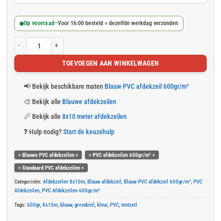
Op voorraad
–
Voor 16:00 besteld = dezelfde werkdag verzonden
Blauw PVC afdekzeil 8x10m 600gr/m² aantal
TOEVOEGEN AAN WINKELWAGEN
📢
Bekijk beschikbare maten
Blauw PVC afdekzeil 600gr/m²
🎨
Bekijk alle
Blauwe afdekzeilen
📏
Bekijk alle
8x10 meter afdekzeilen
❓
Hulp nodig?
Start de keuzehulp
> Blauwe PVC afdekzeilen <
> PVC afdekzeilen 600gr/m² <
> Standaard PVC afdekzeilen <
Categorieën:
Afdekzeilen 8x10m
,
Blauw afdekzeil
,
Blauw PVC afdekzeil 600gr/m²
,
PVC
Afdekzeilen
,
PVC Afdekzeilen 600gr/m²
Tags:
600gr
,
8x10m
,
blauw
,
grondzeil
,
kleur
,
PVC
,
tentzeil