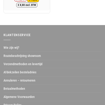
Oorspronkelijke
Huidige
€
8,80
excl. BTW
prijs
prijs
was:
is:
€ 12,78.
€ 10,65.
KLANTENSERVICE
Wie zijn wij?
Routebeschrijving showroom
Verzendmethoden en levertijd
Afdekzeilen besteladvies
Annuleren – retourneren
Betaalmethoden
Algemene Voorwaarden