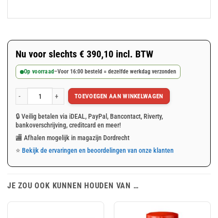
Nu voor slechts
€
390,10
incl. BTW
Op voorraad
–
Voor 16:00 besteld = dezelfde werkdag verzonden
TOEVOEGEN AAN WINKELWAGEN
Blauw PVC afdekzeil 8x10m 600gr/m² aantal
🔒 Veilig betalen via iDEAL, PayPal, Bancontact, Riverty,
bankoverschrijving, creditcard en meer!
🏬 Afhalen mogelijk in magazijn Dordrecht
⭐
Bekijk de ervaringen en beoordelingen van onze klanten
JE ZOU OOK KUNNEN HOUDEN VAN …