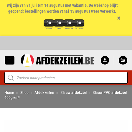
Wij zijn van 31 juli t/m 14 augustus met vakantie. De webshop blijft
geopend; bestellingen worden vanaf 15 augustus weer verwerkt.
×
00
00
00
00
DAGEN
UREN
MINUTEN
SECONDEN
Ga
naar
inhoud
Producten
zoeken
Home
»
Shop
»
Afdekzeilen
»
Blauw afdekzeil
»
Blauw PVC afdekzeil
600gr/m²