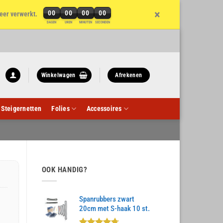
×
00
00
00
00
eer verwerkt.
DAGEN
UREN
MINUTEN
SECONDEN
Winkelwagen
Afrekenen
Steigernetten
Folies
Accessoires
OOK HANDIG?
Spanrubbers zwart
20cm met S-haak 10 st.