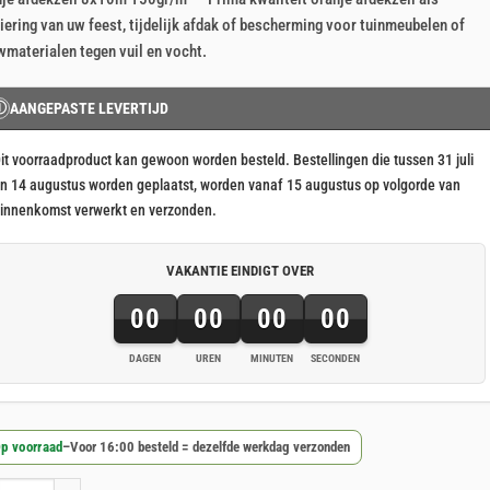
js
js
iering van uw feest, tijdelijk afdak of bescherming voor tuinmeubelen of
s:
materialen tegen vuil en vocht.
84,57.
70,47.
Ⓘ
AANGEPASTE LEVERTIJD
it voorraadproduct kan gewoon worden besteld. Bestellingen die tussen 31 juli
n 14 augustus worden geplaatst, worden vanaf 15 augustus op volgorde van
innenkomst verwerkt en verzonden.
VAKANTIE EINDIGT OVER
00
00
00
00
DAGEN
UREN
MINUTEN
SECONDEN
p voorraad
–
Voor 16:00 besteld = dezelfde werkdag verzonden