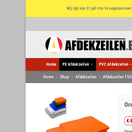
Wij zijn van 31 juli t/m 14 augustus m
Ga
naar
inhoud
Home
PE Afdekzeilen
PVC Afdekzeilen
Home
»
Shop
»
Afdekzeilen
»
Afdekzeilen 150
Or
€
8
Oo
Hu
Oran