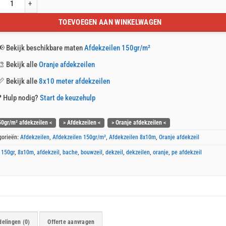
je afdekzeil 8x10m 150gr/m² aantal
TOEVOEGEN AAN WINKELWAGEN
📢
Bekijk beschikbare maten
Afdekzeilen 150gr/m²
🎨
Bekijk alle
Oranje afdekzeilen
📏
Bekijk alle
8x10 meter afdekzeilen
❓
Hulp nodig?
Start de keuzehulp
50gr/m² afdekzeilen <
> Afdekzeilen <
> Oranje afdekzeilen <
gorieën:
Afdekzeilen
,
Afdekzeilen 150gr/m²
,
Afdekzeilen 8x10m
,
Oranje afdekzeil
:
150gr
,
8x10m
,
afdekzeil
,
bache
,
bouwzeil
,
dekzeil
,
dekzeilen
,
oranje
,
pe afdekzeil
elingen (0)
Offerte aanvragen