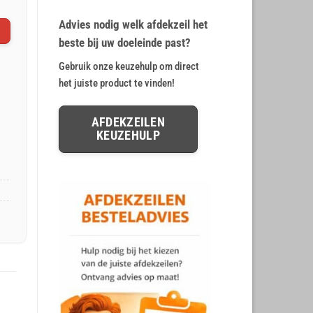
Gewaardeerd
20
4.65
op 5
Advies nodig welk afdekzeil het
gebaseerd
op
klant
beste bij uw doeleinde past?
waarderingen
Gebruik onze keuzehulp om direct
het juiste product te vinden!
AFDEKZEILEN
KEUZEHULP