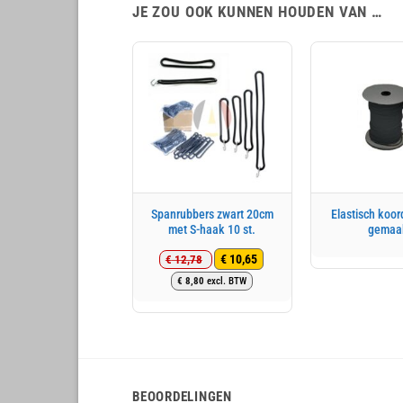
JE ZOU OOK KUNNEN HOUDEN VAN …
Spanrubbers zwart 20cm
Elastisch koo
met S-haak 10 st.
gemaa
€
10,65
€
12,78
Oorspronkelijke
Huidige
€
8,80
excl. BTW
prijs
prijs
was:
is:
€ 12,78.
€ 10,65.
BEOORDELINGEN