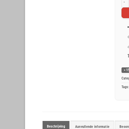
Oran
> 1
Cate
Tags
Beschrijving
Aanvullende informatie
Beoord