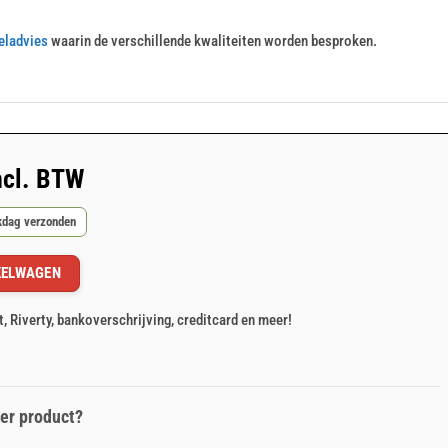
eladvies
waarin de verschillende kwaliteiten worden besproken.
ncl. BTW
rkdag verzonden
KELWAGEN
t, Riverty, bankoverschrijving, creditcard en meer!
er product?