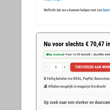
Wellicht dat we u kunnen helpen met ons
best
Nu voor slechts
€
70,47
i
Op voorraad
–
Voor 16:00 besteld = dezelfde we
TOEVOEGEN AAN WIN
Oranje afdekzeil 8x10m 150gr/m² aantal
🔒 Veilig betalen via iDEAL, PayPal, Bancontac
🏬 Afhalen mogelijk in magazijn Dordrecht
Op zoek naar een sterker en duurzam