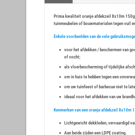
Prima kwaliteit oranje afdekzeil 8x10m 150gr/
tuinmeubelen of bouwmaterialen tegen vuil e
Enkele voorbeelden van de vele gebruiksmog
voor het afdekken / beschermen van goe
of vocht;
als vloerbescherming of tijdelijke afsc
om in huis te hebben tegen een onverwa
om uw tuinfeest of barbecue niet te lat
ideaal voor het afdekken van uw brandho
Kenmerken van een oranje afdekzeil 8x10m 
Lichtgewicht dekkleden, vervaardigd va
Aan beide zijden een LDPE coating.