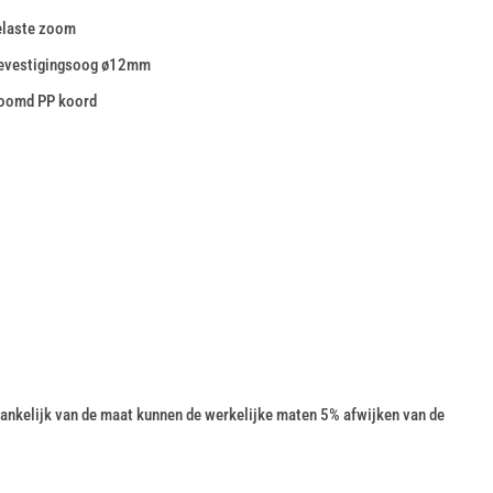
elaste zoom
bevestigingsoog ø12mm
zoomd PP koord
nkelijk van de maat kunnen de werkelijke maten 5% afwijken van de