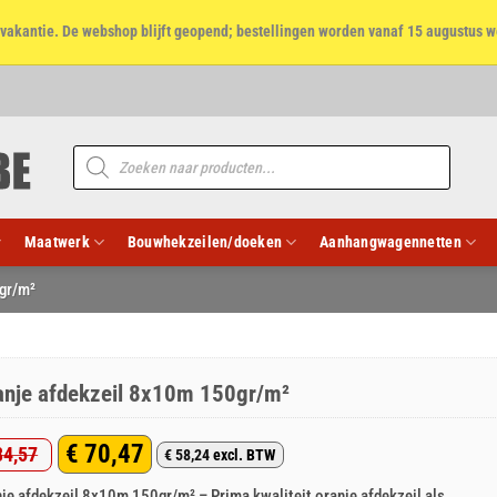
et vakantie. De webshop blijft geopend; bestellingen worden vanaf 15 augustus w
Producten
zoeken
Maatwerk
Bouwhekzeilen/doeken
Aanhangwagennetten
gr/m²
anje afdekzeil 8x10m 150gr/m²
€
70,47
4,57
€
58,24
excl. BTW
rspronkelijke
idige
je afdekzeil 8x10m 150gr/m² – Prima kwaliteit oranje afdekzeil als