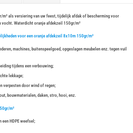
m² als versiering van uw feest, tijdelijk afdak of bescherming voor
n vocht. Waterdicht oranje afdekzeil 150gr/m²
elijkheden voor een oranje afdekzeil 8x10m 150gr/m²
deren, machines, buitenspeelgoed, opgeslagen meubelen enz. tegen vuil
heiding tijdens een verbouwing;
chte lekkage;
en verpesten door wind of regen;
ut, bouwmaterialen, daken, stro, hooi, enz.
150gr/m²
n een HDPE weefsel;