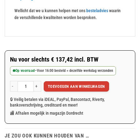
Wellicht dat we u kunnen helpen met ons
besteladvies
waarin
de verschillende kwaliteiten worden besproken.
Nu voor slechts
€
137,42
incl. BTW
Op voorraad
–
Voor 16:00 besteld = dezelfde werkdag verzonden
TOEVOEGEN AAN WINKELWAGEN
Wit afdekzeil 8x12m 250gr/m² aantal
🔒 Veilig betalen via iDEAL, PayPal, Bancontact, Riverty,
bankoverschrijving, creditcard en meer!
🏬 Afhalen mogelijk in magazijn Dordrecht
JE ZOU OOK KUNNEN HOUDEN VAN …