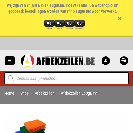
Wij zijn van 31 juli t/m 14 augustus met vakantie. De webshop blijft
geopend; bestellingen worden vanaf 15 augustus weer verwerkt.
×
00
00
00
00
DAGEN
UREN
MINUTEN
SECONDEN
Ga
naar
inhoud
Producten
zoeken
Home
»
Shop
»
Afdekzeilen
»
Afdekzeilen 250gr/m²