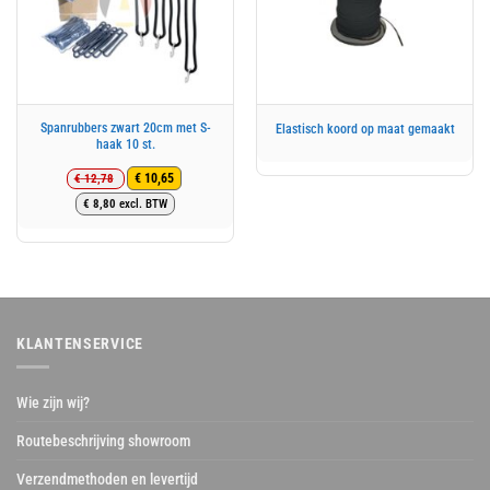
Spanrubbers zwart 20cm met S-
Elastisch koord op maat gemaakt
haak 10 st.
€
12,78
€
10,65
Oorspronkelijke
Huidige
€
8,80
excl. BTW
prijs
prijs
was:
is:
€ 12,78.
€ 10,65.
KLANTENSERVICE
Wie zijn wij?
Routebeschrijving showroom
Verzendmethoden en levertijd