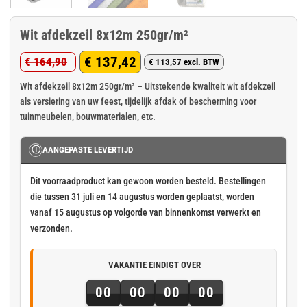
Wit afdekzeil 8x12m 250gr/m²
€
137,42
€
164,90
€
113,57
excl. BTW
Oorspronkelijke
Huidige
prijs
prijs
Wit afdekzeil 8x12m 250gr/m² – Uitstekende kwaliteit wit afdekzeil
als versiering van uw feest, tijdelijk afdak of bescherming voor
was:
is:
tuinmeubelen, bouwmaterialen, etc.
€ 164,90.
€ 137,42.
Ⓘ
AANGEPASTE LEVERTIJD
Dit voorraadproduct kan gewoon worden besteld. Bestellingen
die tussen 31 juli en 14 augustus worden geplaatst, worden
vanaf 15 augustus op volgorde van binnenkomst verwerkt en
verzonden.
VAKANTIE EINDIGT OVER
00
00
00
00