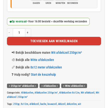
DAGEN
UREN
MINUTEN
SECONDEN
Op voorraad
–
Voor 16:00 besteld = dezelfde werkdag verzonden
Wit afdekzeil 8x12m 250gr/m² aantal
TOEVOEGEN AAN WINKELWAGEN
📢
Bekijk beschikbare maten
Wit afdekzeil 250gr/m²
🎨
Bekijk alle
Witte afdekzeilen
📏
Bekijk alle
8x12 meter afdekzeilen
❓
Hulp nodig?
Start de keuzehulp
> 250gr/m² afdekzeilen <
> Afdekzeilen <
> Witte afdekzeilen <
Categorieën:
Afdekzeilen
,
Afdekzeilen 250gr/m²
,
Afdekzeilen 8x12m
,
Wit afdekzeil
,
Wit
afdekzeil 250gr/m²
Tags:
250gr
,
8x12m
,
afdekzeil
,
bache
,
bouwzeil
,
dekzeil
,
dekzeilen
,
wit