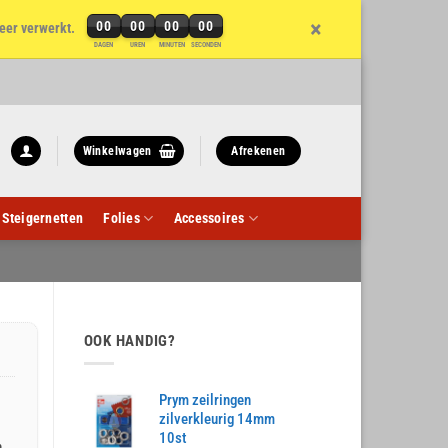
×
00
00
00
00
eer verwerkt.
DAGEN
UREN
MINUTEN
SECONDEN
Winkelwagen
Afrekenen
Steigernetten
Folies
Accessoires
OOK HANDIG?
Prym zeilringen
zilverkleurig 14mm
10st
n