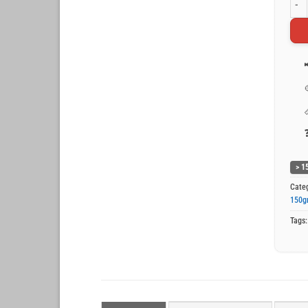
Wit 
> 1
Cate
150g
Tags