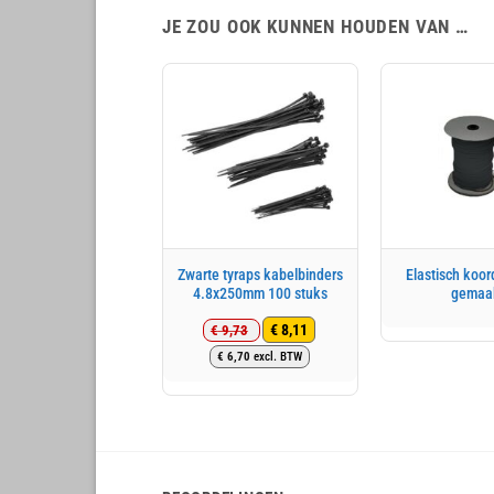
JE ZOU OOK KUNNEN HOUDEN VAN …
Zwarte tyraps kabelbinders
Elastisch koo
4.8x250mm 100 stuks
gemaa
€
8,11
€
9,73
Oorspronkelijke
Huidige
€
6,70
excl. BTW
prijs
prijs
was:
is:
€ 9,73.
€ 8,11.