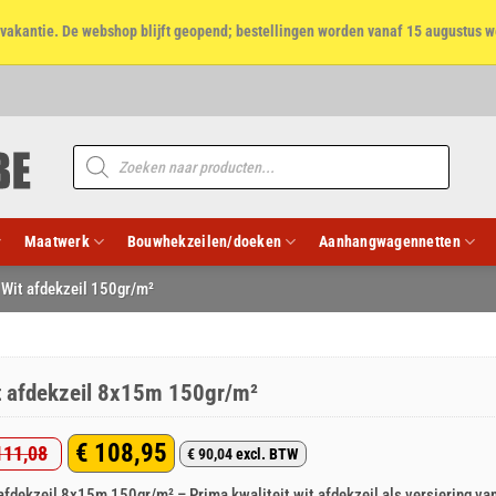
et vakantie. De webshop blijft geopend; bestellingen worden vanaf 15 augustus w
Producten
zoeken
Maatwerk
Bouwhekzeilen/doeken
Aanhangwagennetten
Wit afdekzeil 150gr/m²
t afdekzeil 8x15m 150gr/m²
€
108,95
11,08
€
90,04
excl. BTW
rspronkelijke
idige
afdekzeil 8x15m 150gr/m² – Prima kwaliteit wit afdekzeil als versiering va