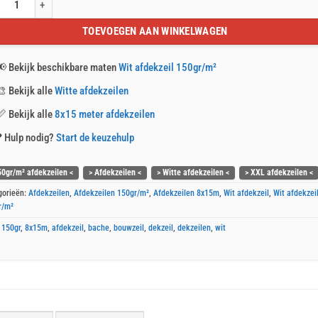
afdekzeil 8x15m 150gr/m² aantal
TOEVOEGEN AAN WINKELWAGEN
📢
Bekijk beschikbare maten
Wit afdekzeil 150gr/m²
🎨
Bekijk alle
Witte afdekzeilen
📏
Bekijk alle
8x15 meter afdekzeilen
❓
Hulp nodig?
Start de keuzehulp
50gr/m² afdekzeilen <
> Afdekzeilen <
> Witte afdekzeilen <
> XXL afdekzeilen <
gorieën:
Afdekzeilen
,
Afdekzeilen 150gr/m²
,
Afdekzeilen 8x15m
,
Wit afdekzeil
,
Wit afdekzei
r/m²
:
150gr
,
8x15m
,
afdekzeil
,
bache
,
bouwzeil
,
dekzeil
,
dekzeilen
,
wit