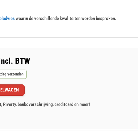
eladvies
waarin de verschillende kwaliteiten worden besproken.
incl. BTW
rkdag verzonden
KELWAGEN
t, Riverty, bankoverschrijving, creditcard en meer!