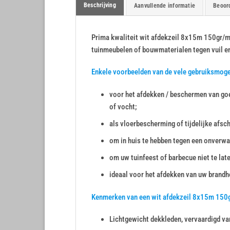
Beschrijving
Aanvullende informatie
Beoord
Prima kwaliteit wit afdekzeil 8x15m 150gr/m² 
tuinmeubelen of bouwmaterialen tegen vuil e
Enkele voorbeelden van de vele gebruiksmog
voor het afdekken / beschermen van goe
of vocht;
als vloerbescherming of tijdelijke afsc
om in huis te hebben tegen een onverwa
om uw tuinfeest of barbecue niet te lat
ideaal voor het afdekken van uw brandho
Kenmerken van een wit afdekzeil 8x15m 150
Lichtgewicht dekkleden, vervaardigd va