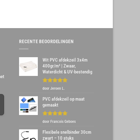
RECENTE BEOORDELINGEN
Wit PVC afdekzeil 3x4m
400gr/m² | Zwaar,
Waterdicht & UV-bestendig
het
Gewaardeerd
door Jeroen L.
5
uit 5
PVC afdekzeil op maat
gemaakt
Gewaardeerd
door Francois Geboes
5
uit 5
Flexibele snelbinder 30cm
zwart – 10 stuks