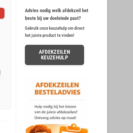
Gewaardeerd
20
4.65
op 5
Advies nodig welk afdekzeil het
gebaseerd
op
klant
beste bij uw doeleinde past?
waarderingen
Gebruik onze keuzehulp om direct
het juiste product te vinden!
AFDEKZEILEN
KEUZEHULP
l