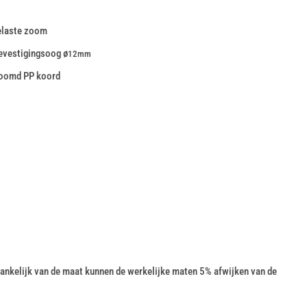
elaste zoom
evestigingsoog ø
12mm
zoomd PP koord
nkelijk van de maat kunnen de werkelijke maten 5% afwijken van de