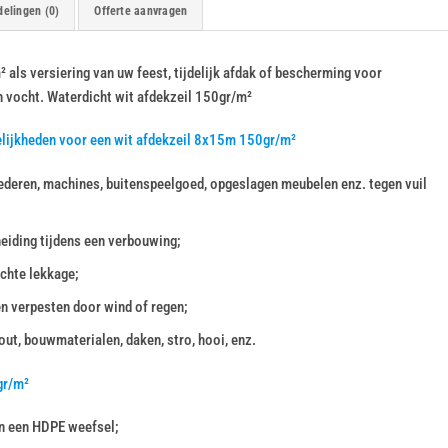
elingen (0)
Offerte aanvragen
als versiering van uw feest, tijdelijk afdak of bescherming voor
n vocht. Waterdicht wit afdekzeil 150gr/m²
elijkheden voor een wit afdekzeil 8x15m 150gr/m²
deren, machines, buitenspeelgoed, opgeslagen meubelen enz. tegen vuil
heiding tijdens een verbouwing;
chte lekkage;
en verpesten door wind of regen;
ut, bouwmaterialen, daken, stro, hooi, enz.
gr/m²
n een HDPE weefsel;