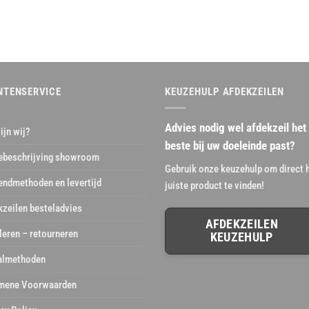
NTENSERVICE
KEUZEHULP AFDEKZEILEN
Advies nodig wel afdekzeil het
ijn wij?
beste bij uw doeleinde past?
ebeschrijving showroom
Gebruik onze keuzehulp om direct 
endmethoden en levertijd
juiste product te vinden!
kzeilen besteladvies
AFDEKZEILEN
leren – retourneren
KEUZEHULP
almethoden
mene Voorwaarden