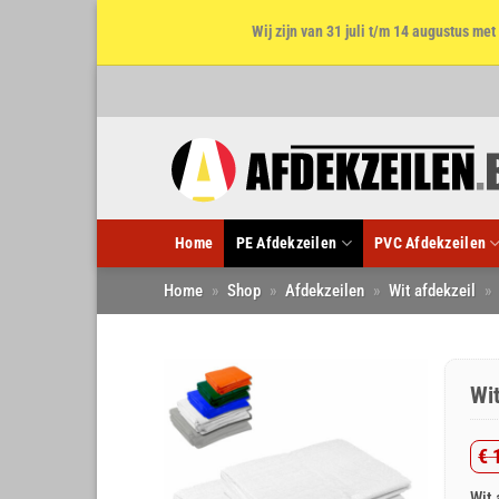
Wij zijn van 31 juli t/m 14 augustus m
Ga
naar
inhoud
Home
PE Afdekzeilen
PVC Afdekzeilen
Home
»
Shop
»
Afdekzeilen
»
Wit afdekzeil
»
Wi
€
1
Oo
Hu
Wit 