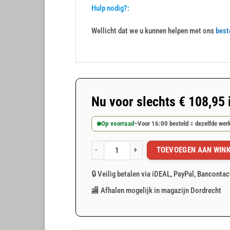
Hulp nodig?:
Wellicht dat we u kunnen helpen met ons
best
Nu voor slechts
€
108,95
Op voorraad
–
Voor 16:00 besteld = dezelfde we
TOEVOEGEN AAN WIN
Wit afdekzeil 8x15m 150gr/m² aantal
🔒 Veilig betalen via iDEAL, PayPal, Bancontac
🏬 Afhalen mogelijk in magazijn Dordrecht