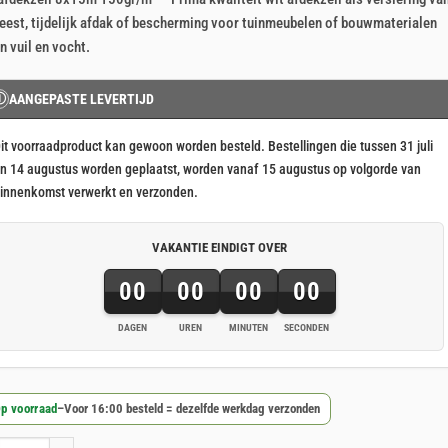
js
js
eest, tijdelijk afdak of bescherming voor tuinmeubelen of bouwmaterialen
s:
n vuil en vocht.
111,08.
108,95.
Ⓘ
AANGEPASTE LEVERTIJD
it voorraadproduct kan gewoon worden besteld. Bestellingen die tussen 31 juli
n 14 augustus worden geplaatst, worden vanaf 15 augustus op volgorde van
innenkomst verwerkt en verzonden.
VAKANTIE EINDIGT OVER
00
00
00
00
DAGEN
UREN
MINUTEN
SECONDEN
p voorraad
–
Voor 16:00 besteld = dezelfde werkdag verzonden