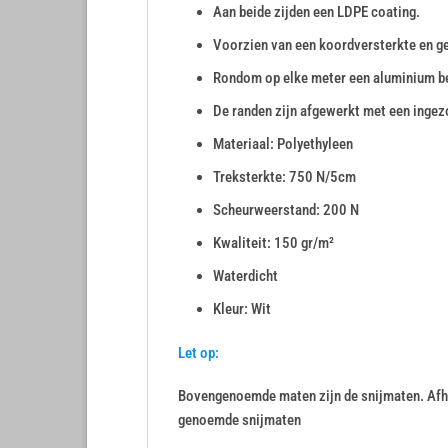
Aan beide zijden een LDPE coating.
Voorzien van een koordversterkte en g
Rondom op elke meter een aluminium b
De randen zijn afgewerkt met een inge
Materiaal: Polyethyleen
Treksterkte: 750 N/5cm
Scheurweerstand: 200 N
Kwaliteit: 150 gr/m²
Waterdicht
Kleur: Wit
Let op:
Bovengenoemde maten zijn de snijmaten. Afha
genoemde snijmaten