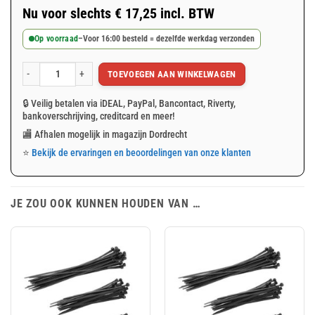
Nu voor slechts
€
17,25
incl. BTW
Op voorraad
–
Voor 16:00 besteld = dezelfde werkdag verzonden
TOEVOEGEN AAN WINKELWAGEN
Groen winddoorlatend bouwhekdoek 176x341cm 150gr/m² aantal
🔒 Veilig betalen via iDEAL, PayPal, Bancontact, Riverty,
bankoverschrijving, creditcard en meer!
🏬 Afhalen mogelijk in magazijn Dordrecht
⭐
Bekijk de ervaringen en beoordelingen van onze klanten
JE ZOU OOK KUNNEN HOUDEN VAN …