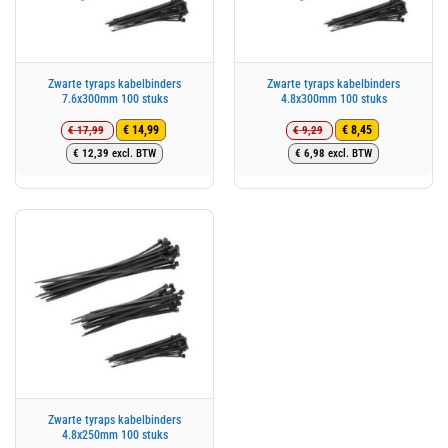
Zwarte tyraps kabelbinders
Zwarte tyraps kabelbinders
7.6x300mm 100 stuks
4.8x300mm 100 stuks
€
17,99
€
9,29
€
14,99
€
8,45
Oorspronkelijke
Huidige
Oorspronkelijke
Huidige
€
12,39
excl. BTW
€
6,98
excl. BTW
prijs
prijs
prijs
prijs
was:
is:
was:
is:
€ 17,99.
€ 14,99.
€ 9,29.
€ 8,45.
Zwarte tyraps kabelbinders
4.8x250mm 100 stuks