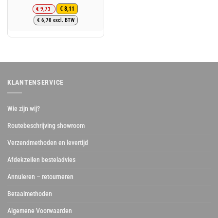
€
9,73
€
8,11
Oorspronkelijke
Huidige
€
6,70
excl. BTW
prijs
prijs
was:
is:
€ 9,73.
€ 8,11.
KLANTENSERVICE
Wie zijn wij?
Routebeschrijving showroom
Verzendmethoden en levertijd
Afdekzeilen besteladvies
Annuleren – retourneren
Betaalmethoden
Algemene Voorwaarden