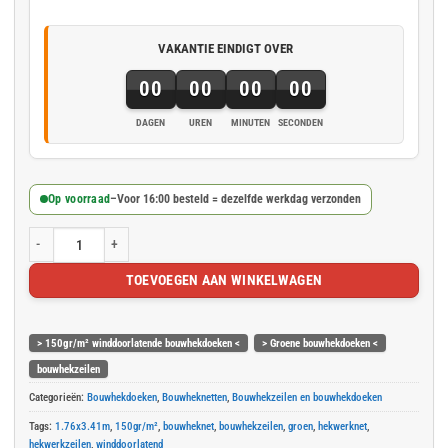
VAKANTIE EINDIGT OVER
00
00
00
00
DAGEN
UREN
MINUTEN
SECONDEN
Op voorraad
–
Voor 16:00 besteld = dezelfde werkdag verzonden
Groen winddoorlatend bouwhekdoek 176x341cm 150gr/m² aantal
TOEVOEGEN AAN WINKELWAGEN
> 150gr/m² winddoorlatende bouwhekdoeken <
> Groene bouwhekdoeken <
bouwhekzeilen
Categorieën:
Bouwhekdoeken
,
Bouwheknetten
,
Bouwhekzeilen en bouwhekdoeken
Tags:
1.76x3.41m
,
150gr/m²
,
bouwheknet
,
bouwhekzeilen
,
groen
,
hekwerknet
,
hekwerkzeilen
,
winddoorlatend