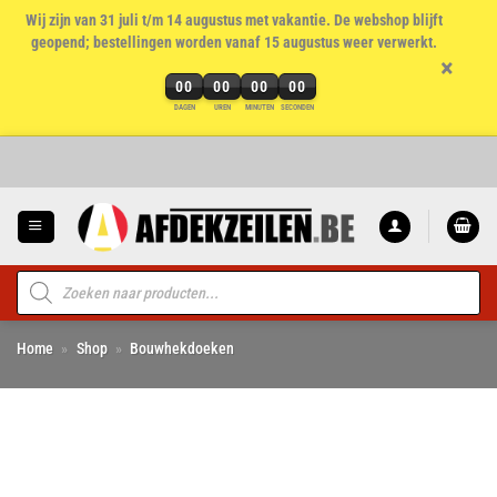
Wij zijn van 31 juli t/m 14 augustus met vakantie. De webshop blijft
geopend; bestellingen worden vanaf 15 augustus weer verwerkt.
×
00
00
00
00
DAGEN
UREN
MINUTEN
SECONDEN
Ga
naar
inhoud
Producten
zoeken
Home
»
Shop
»
Bouwhekdoeken