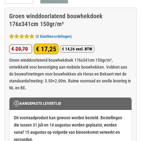
Groen winddoorlatend bouwhekdoek
176x341cm 150gr/m²
(
3
klantbeoordelingen)
Gewaardeerd
3
€
17,25
€
20,70
5
op 5
€
14,26
excl. BTW
Oorspronkelijke
Huidige
gebaseerd
op
klant
prijs
prijs
Groen winddoorlatend bouwhekdoek 176x341cm 150gr/m²,
waarderingen
ontwikkeld voor bevestiging aan mobiele bouwhekken. Voldoet aan
was:
is:
de bouwafmetingen voor bouwhekken als Heras en Bekaert met de
€ 20,70.
€ 17,25.
standaardafmeting: 3.50×2.00m. Ruime voorraad en snelle levering in
NL en BE.
Ⓘ
AANGEPASTE LEVERTIJD
Dit voorraadproduct kan gewoon worden besteld. Bestellingen
die tussen 31 juli en 14 augustus worden geplaatst, worden
vanaf 15 augustus op volgorde van binnenkomst verwerkt en
verzonden.