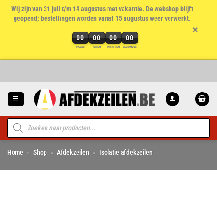
Wij zijn van 31 juli t/m 14 augustus met vakantie. De webshop blijft
geopend; bestellingen worden vanaf 15 augustus weer verwerkt.
×
00
00
00
00
DAGEN
UREN
MINUTEN
SECONDEN
Ga
naar
inhoud
Producten
zoeken
Home
»
Shop
»
Afdekzeilen
»
Isolatie afdekzeilen