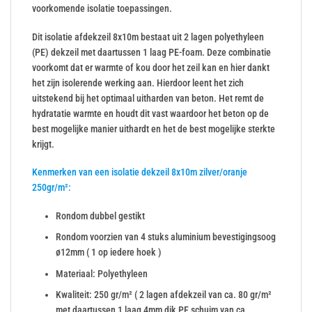
voorkomende isolatie toepassingen.
Dit isolatie afdekzeil 8x10m bestaat uit 2 lagen polyethyleen
(PE) dekzeil met daartussen 1 laag PE-foam. Deze combinatie
voorkomt dat er warmte of kou door het zeil kan en hier dankt
het zijn isolerende werking aan. Hierdoor leent het zich
uitstekend bij het optimaal uitharden van beton. Het remt de
hydratatie warmte en houdt dit vast waardoor het beton op de
best mogelijke manier uithardt en het de best mogelijke sterkte
krijgt.
Kenmerken van een isolatie dekzeil 8x10m zilver/oranje
250gr/m²:
Rondom dubbel gestikt
Rondom voorzien van 4 stuks aluminium bevestigingsoog
ø12mm ( 1 op iedere hoek )
Materiaal: Polyethyleen
Kwaliteit: 250 gr/m² ( 2 lagen afdekzeil van ca. 80 gr/m²
met daartussen 1 laag 4mm dik PE schuim van ca.