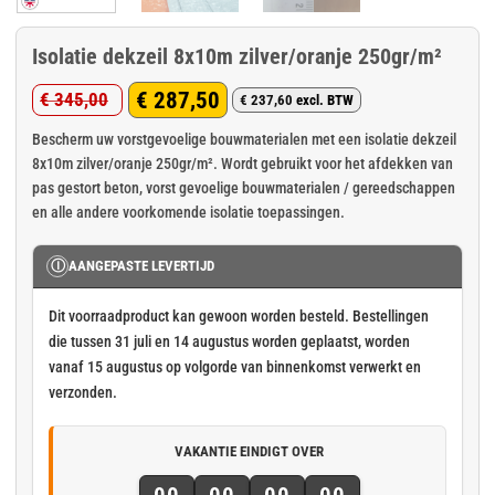
Isolatie dekzeil 8x10m zilver/oranje 250gr/m²
€
287,50
€
345,00
€
237,60
excl. BTW
Oorspronkelijke
Huidige
prijs
prijs
Bescherm uw vorstgevoelige bouwmaterialen met een isolatie dekzeil
8x10m zilver/oranje 250gr/m². Wordt gebruikt voor het afdekken van
was:
is:
pas gestort beton, vorst gevoelige bouwmaterialen / gereedschappen
€ 345,00.
€ 287,50.
en alle andere voorkomende isolatie toepassingen.
Ⓘ
AANGEPASTE LEVERTIJD
Dit voorraadproduct kan gewoon worden besteld. Bestellingen
die tussen 31 juli en 14 augustus worden geplaatst, worden
vanaf 15 augustus op volgorde van binnenkomst verwerkt en
verzonden.
VAKANTIE EINDIGT OVER