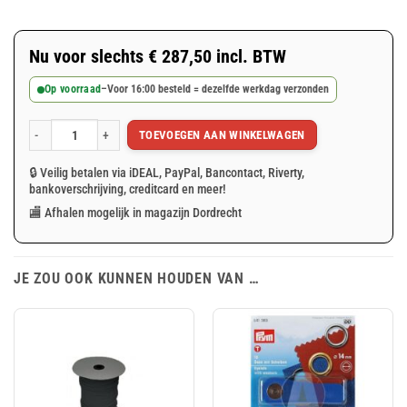
Nu voor slechts
€
287,50
incl. BTW
Op voorraad
–
Voor 16:00 besteld = dezelfde werkdag verzonden
TOEVOEGEN AAN WINKELWAGEN
Isolatie dekzeil 8x10m zilver/oranje 250gr/m² aantal
🔒 Veilig betalen via iDEAL, PayPal, Bancontact, Riverty,
bankoverschrijving, creditcard en meer!
🏬 Afhalen mogelijk in magazijn Dordrecht
JE ZOU OOK KUNNEN HOUDEN VAN …