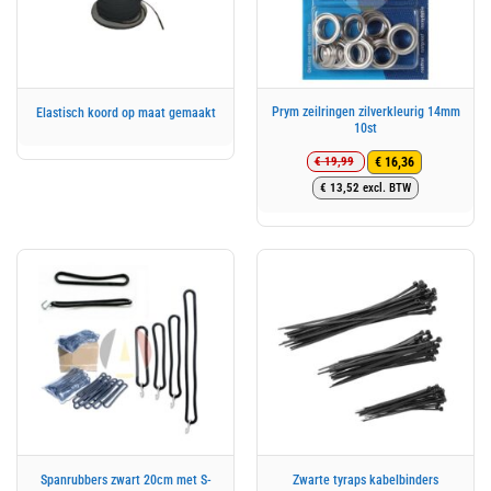
Prym zeilringen zilverkleurig 14mm
Elastisch koord op maat gemaakt
10st
€
19,99
€
16,36
Oorspronkelijke
Huidige
€
13,52
excl. BTW
prijs
prijs
was:
is:
€ 19,99.
€ 16,36.
Spanrubbers zwart 20cm met S-
Zwarte tyraps kabelbinders