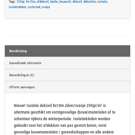
Tags:
250gr
,
8x10m
,
afdekzeil
,
bache
,
bouwzeil
,
dekzeil
,
dekzeilen
,
isolatie
,
isolatiedeken
,
isolerend
,
oranje
Beschrijving
Aanvullende informatie
Beoordelingen (0)
Offerte aanvragen
Nieuw! Isolatie dekzeil 8x10m zilver/oranje 250gr/m² is
uitermate geschikt om vorstgevoelige (bouw)materialen af te
schermen tijdens de winterperiode. Isolatiekleden worden
gebruikt voor het afdekken van pas gestort beton, vorst
gevoelige bouwmaterialen / gereedschappen en alle andere