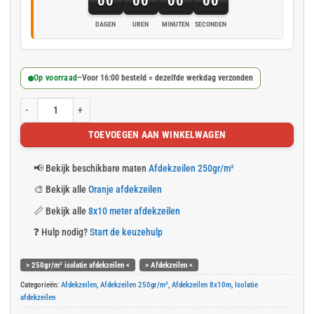
00
00
00
00
DAGEN
UREN
MINUTEN
SECONDEN
Op voorraad
–
Voor 16:00 besteld = dezelfde werkdag verzonden
Isolatie dekzeil 8x10m zilver/oranje 250gr/m² aantal
TOEVOEGEN AAN WINKELWAGEN
📢
Bekijk beschikbare maten
Afdekzeilen 250gr/m²
🎨
Bekijk alle
Oranje afdekzeilen
📏
Bekijk alle
8x10 meter afdekzeilen
❓
Hulp nodig?
Start de keuzehulp
> 250gr/m² isolatie afdekzeilen <
> Afdekzeilen <
Categorieën:
Afdekzeilen
,
Afdekzeilen 250gr/m²
,
Afdekzeilen 8x10m
,
Isolatie
afdekzeilen