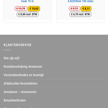
haak 10 st.
4.8x250mm 100 stuks
€
12,78
€
9,73
€
10,65
€
8,11
Oorspronkelijke
Huidige
Oorspronkelijke
Huidige
€
8,80
excl. BTW
€
6,70
excl. BTW
prijs
prijs
prijs
prijs
was:
is:
was:
is:
€ 12,78.
€ 10,65.
€ 9,73.
€ 8,11.
KLANTENSERVICE
Wie zijn wij?
Routebeschrijving showroom
Verzendmethoden en levertijd
Afdekzeilen besteladvies
Annuleren – retourneren
Betaalmethoden