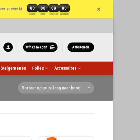
×
00
00
00
00
eer verwerkt.
DAGEN
UREN
MINUTEN
SECONDEN
Winkelwagen
Afrekenen
Steigernetten
Folies
Accessoires