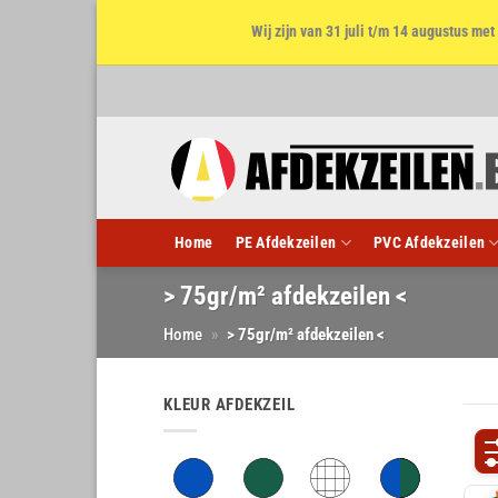
Wij zijn van 31 juli t/m 14 augustus m
Ga
naar
inhoud
Home
PE Afdekzeilen
PVC Afdekzeilen
> 75gr/m² afdekzeilen <
Home
»
> 75gr/m² afdekzeilen <
KLEUR AFDEKZEIL