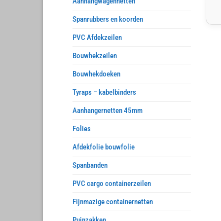
Aanhangwagennetten
Spanrubbers en koorden
PVC Afdekzeilen
Bouwhekzeilen
Bouwhekdoeken
Tyraps – kabelbinders
Aanhangernetten 45mm
Folies
Afdekfolie bouwfolie
Spanbanden
PVC cargo containerzeilen
Fijnmazige containernetten
Puinzakken