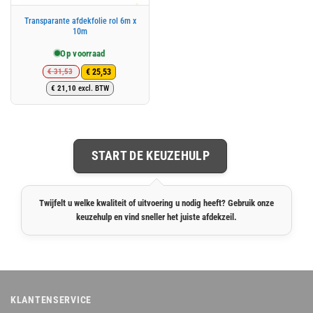
Transparante afdekfolie rol 6m x
10m
Op voorraad
€
31,53
€
25,53
Oorspronkelijke
Huidige
€
21,10
excl. BTW
prijs
prijs
was:
is:
€ 31,53.
€ 25,53.
START DE KEUZEHULP
Twijfelt u welke kwaliteit of uitvoering u nodig heeft? Gebruik onze
keuzehulp en vind sneller het juiste afdekzeil.
KLANTENSERVICE