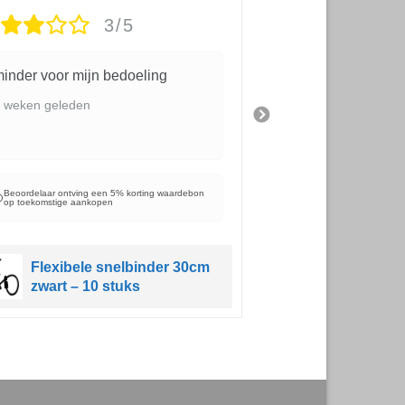
3/5
inder voor mijn bedoeling
kwaliteit en mooi
 weken geleden
3 weken geleden
Beoordelaar ontving e
op toekomstige aanko
Beoordelaar ontving een 5% korting waardebon
op toekomstige aankopen
Schaduwd
windbreek
Flexibele snelbinder 30cm
balkondoe
zwart – 10 stuks
185gr/m² 