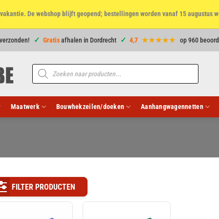
et vakantie. De webshop blijft geopend; bestellingen worden vanaf 15 augustus w
 verzonden!
Gratis
afhalen in Dordrecht
4,7
★★★★★
op 960 beoord
Producten
zoeken
Maatwerk
Bouwhekzeilen/doeken
Aanhangwagennetten
FILTER PRODUCTEN