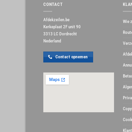
CONTACT
KLA
Afdekzeilen.be
Wie z
Kerkeplaat 2F unit 90
Rout
3313 LC Dordrecht
Nederland
Verz
Afde
Contact opnemen
Annu
Beta
Alge
Priva
Copy
Cook
Klan