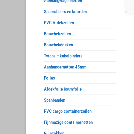
Aanhangwagennetten
Spanrubbers en koorden
PVC Afdekzeilen
Bouwhekzeilen
Bouwhekdoeken
Tyraps – kabelbinders
Aanhangernetten 45mm
Folies
Afdekfolie bouwfolie
Spanbanden
PVC cargo containerzeilen
Fijnmazige containernetten
Puinzakken