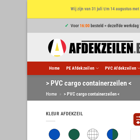
Wij zijn van 31 juli t/m 14 augustus m
Ga
Voor
16:00
besteld = dezelfde werkdag
naar
inhoud
Home
PE Afdekzeilen
PVC Afdekzeilen
> PVC cargo containerzeilen <
Home
»
> PVC cargo containerzeilen <
KLEUR AFDEKZEIL