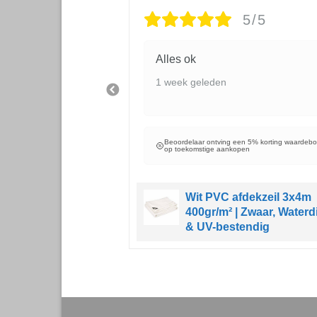
5/5
5/5
Alles ok
1 week geleden
Beoordelaar ontving een 5% korting waardeb
op toekomstige aankopen
een 5% korting waardebon
open
Wit PVC afdekzeil 3x4m
400gr/m² | Zwaar, Waterd
zeil 3x6m 150gr/m²
& UV-bestendig