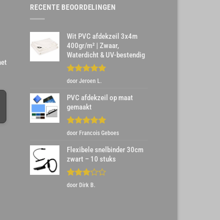
RECENTE BEOORDELINGEN
Wit PVC afdekzeil 3x4m
400gr/m² | Zwaar,
Waterdicht & UV-bestendig
het
Gewaardeerd
door Jeroen L.
5
uit 5
PVC afdekzeil op maat
gemaakt
Gewaardeerd
door Francois Geboes
5
uit 5
Flexibele snelbinder 30cm
zwart – 10 stuks
Gewaardeerd
door Dirk B.
3
uit 5