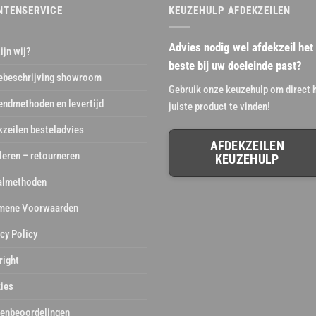
NTENSERVICE
KEUZEHULP AFDEKZEILEN
Advies nodig wel afdekzeil het
ijn wij?
beste bij uw doeleinde past?
ebeschrijving showroom
Gebruik onze keuzehulp om direct 
endmethoden en levertijd
juiste product te vinden!
kzeilen besteladvies
AFDEKZEILEN
leren – retourneren
KEUZEHULP
almethoden
mene Voorwaarden
cy Policy
right
ies
tenbeoordelingen