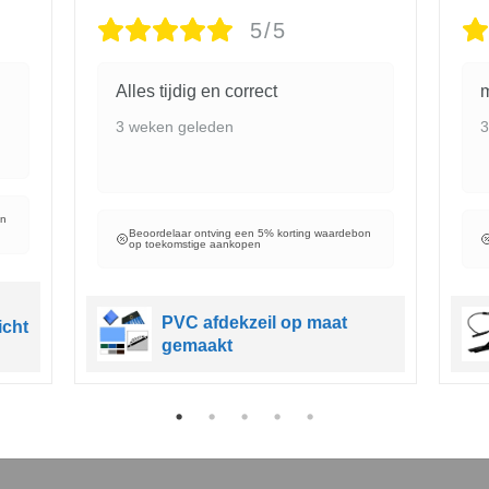
5/5
Alles tijdig en correct
m
3 weken geleden
3
on
Beoordelaar ontving een 5% korting waardebon
op toekomstige aankopen
PVC afdekzeil op maat
icht
gemaakt