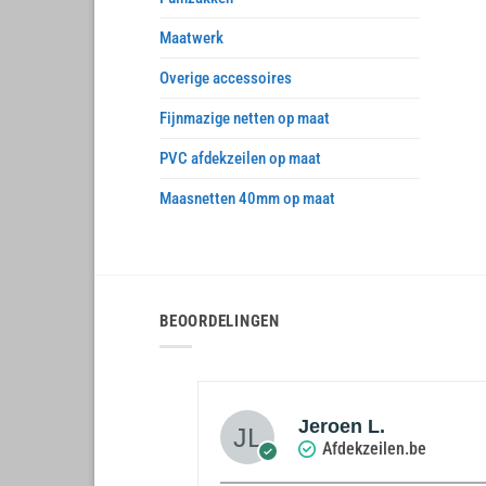
Maatwerk
Overige accessoires
Fijnmazige netten op maat
PVC afdekzeilen op maat
Maasnetten 40mm op maat
BEOORDELINGEN
 De Greef
Jeroen L.
zeilen.be
Afdekzeilen.be