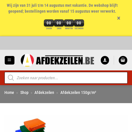
Wij zijn van 31 juli t/m 14 augustus met vakantie. De webshop blijft
geopend; bestellingen worden vanaf 15 augustus weer verwerkt.
×
00
00
00
00
DAGEN
UREN
MINUTEN
SECONDEN
Ga
naar
inhoud
Producten
zoeken
Home
»
Shop
»
Afdekzeilen
»
Afdekzeilen 150gr/m²