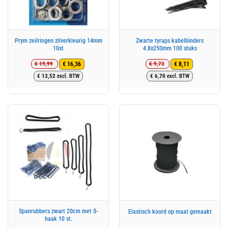
Prym zeilringen zilverkleurig 14mm
Zwarte tyraps kabelbinders
10st
4.8x250mm 100 stuks
€
19,99
€
9,73
€
16,36
€
8,11
Oorspronkelijke
Huidige
Oorspronkelijke
Huidige
€
13,52
excl. BTW
€
6,70
excl. BTW
prijs
prijs
prijs
prijs
was:
is:
was:
is:
€ 19,99.
€ 16,36.
€ 9,73.
€ 8,11.
Spanrubbers zwart 20cm met S-
Elastisch koord op maat gemaakt
haak 10 st.