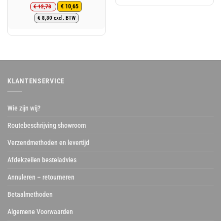
€
12,78
€
10,65
Oorspronkelijke
Huidige
€
8,80
excl. BTW
prijs
prijs
was:
is:
€ 12,78.
€ 10,65.
KLANTENSERVICE
Wie zijn wij?
Routebeschrijving showroom
Verzendmethoden en levertijd
Afdekzeilen besteladvies
Annuleren – retourneren
Betaalmethoden
Algemene Voorwaarden