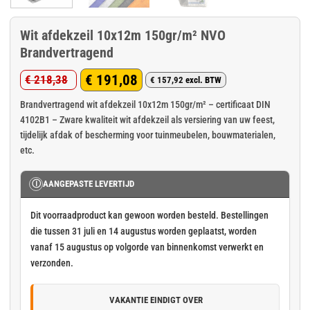
Wit afdekzeil 10x12m 150gr/m² NVO
Brandvertragend
€
191,08
€
218,38
€
157,92
excl. BTW
Oorspronkelijke
Huidige
prijs
prijs
Brandvertragend wit afdekzeil 10x12m 150gr/m² – certificaat DIN
4102B1 – Zware kwaliteit wit afdekzeil als versiering van uw feest,
was:
is:
tijdelijk afdak of bescherming voor tuinmeubelen, bouwmaterialen,
€ 218,38.
€ 191,08.
etc.
Ⓘ
AANGEPASTE LEVERTIJD
Dit voorraadproduct kan gewoon worden besteld. Bestellingen
die tussen 31 juli en 14 augustus worden geplaatst, worden
vanaf 15 augustus op volgorde van binnenkomst verwerkt en
verzonden.
VAKANTIE EINDIGT OVER