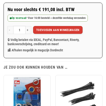
Nu voor slechts
€
191,08
incl. BTW
Op voorraad
–
Voor 16:00 besteld = dezelfde werkdag verzonden
TOEVOEGEN AAN WINKELWAGEN
Wit afdekzeil 10x12m 150gr/m² NVO Brandvertragend aantal
🔒 Veilig betalen via iDEAL, PayPal, Bancontact, Riverty,
bankoverschrijving, creditcard en meer!
🏬 Afhalen mogelijk in magazijn Dordrecht
JE ZOU OOK KUNNEN HOUDEN VAN …