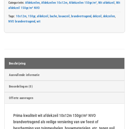
Categorieën:
Afdekzeilen
,
Afdekzeilen 10x12m
,
Afdekzeilen 150gr/m²
,
Wit afdekzeil
,
Wit
afdekzeil 150gr/m² NVO
Tags:
10x12m
,
150gr
,
afdekzeil
,
bache
,
bouwzeil
,
brandvertragend
,
dekzeil
,
dekzeilen
,
NVO brandvertragend
,
wit
Beschrijving
Aanvullende informatie
Beoordelingen (0)
Offerte aanvragen
Prima kwaliteit wit afdekzeil 10x12m 150gr/m² NVO
brandvertragend als veilige versiering van uw feest of
bescherming van tuinmeubelen, bouwmaterialen, etc. tegen vuil