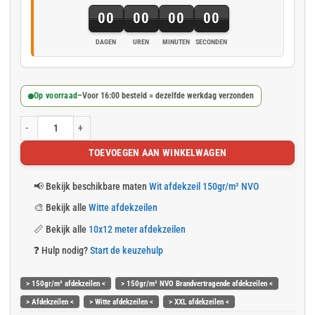
00
00
00
00
DAGEN
UREN
MINUTEN
SECONDEN
Op voorraad
–
Voor 16:00 besteld = dezelfde werkdag verzonden
Wit afdekzeil 10x12m 150gr/m² NVO Brandvertragend aantal
TOEVOEGEN AAN WINKELWAGEN
📢
Bekijk beschikbare maten
Wit afdekzeil 150gr/m² NVO
🎨
Bekijk alle
Witte afdekzeilen
📏
Bekijk alle
10x12 meter afdekzeilen
❓
Hulp nodig?
Start de keuzehulp
> 150gr/m² afdekzeilen <
> 150gr/m² NVO Brandvertragende afdekzeilen <
> Afdekzeilen <
> Witte afdekzeilen <
> XXL afdekzeilen <