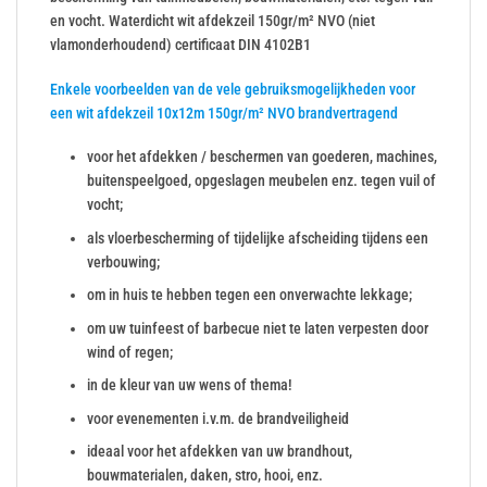
en vocht. Waterdicht wit afdekzeil 150gr/m² NVO (niet
vlamonderhoudend) certificaat DIN 4102B1
Enkele voorbeelden van de vele gebruiksmogelijkheden voor
een wit afdekzeil 10x12m 150gr/m² NVO brandvertragend
voor het afdekken / beschermen van goederen, machines,
buitenspeelgoed, opgeslagen meubelen enz. tegen vuil of
vocht;
als vloerbescherming of tijdelijke afscheiding tijdens een
verbouwing;
om in huis te hebben tegen een onverwachte lekkage;
om uw tuinfeest of barbecue niet te laten verpesten door
wind of regen;
in de kleur van uw wens of thema!
voor evenementen i.v.m. de brandveiligheid
ideaal voor het afdekken van uw brandhout,
bouwmaterialen, daken, stro, hooi, enz.