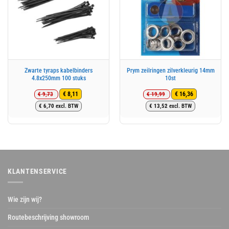
Zwarte tyraps kabelbinders
Prym zeilringen zilverkleurig 14mm
4.8x250mm 100 stuks
10st
€
9,73
€
19,99
€
8,11
€
16,36
Oorspronkelijke
Huidige
Oorspronkelijke
Huidige
€
6,70
excl. BTW
€
13,52
excl. BTW
prijs
prijs
prijs
prijs
was:
is:
was:
is:
€ 9,73.
€ 8,11.
€ 19,99.
€ 16,36.
KLANTENSERVICE
Wie zijn wij?
Routebeschrijving showroom