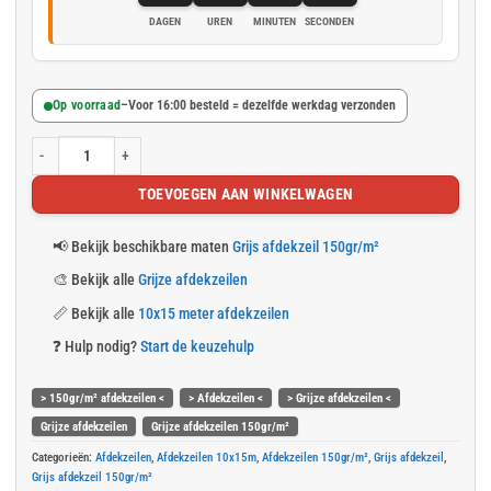
DAGEN
UREN
MINUTEN
SECONDEN
Op voorraad
–
Voor 16:00 besteld = dezelfde werkdag verzonden
Grijs afdekzeil 10x15m 150gr/m² aantal
TOEVOEGEN AAN WINKELWAGEN
📢
Bekijk beschikbare maten
Grijs afdekzeil 150gr/m²
🎨
Bekijk alle
Grijze afdekzeilen
📏
Bekijk alle
10x15 meter afdekzeilen
❓
Hulp nodig?
Start de keuzehulp
> 150gr/m² afdekzeilen <
> Afdekzeilen <
> Grijze afdekzeilen <
Grijze afdekzeilen
Grijze afdekzeilen 150gr/m²
Categorieën:
Afdekzeilen
,
Afdekzeilen 10x15m
,
Afdekzeilen 150gr/m²
,
Grijs afdekzeil
,
Grijs afdekzeil 150gr/m²