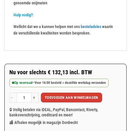
genoemde snijmaten
Hulp nodig?:
Wellicht dat we u kunnen helpen met ons
besteladvies
waarin
de verschillende kwaliteiten worden besproken.
Nu voor slechts
€
132,13
incl. BTW
Op voorraad
–
Voor 16:00 besteld = dezelfde werkdag verzonden
TOEVOEGEN AAN WINKELWAGEN
Grijs afdekzeil 10x15m 150gr/m² aantal
🔒 Veilig betalen via iDEAL, PayPal, Bancontact, Riverty,
bankoverschrijving, creditcard en meer!
🏬 Afhalen mogelijk in magazijn Dordrecht