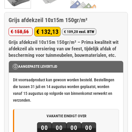
Grijs afdekzeil 10x15m 150gr/m²
€
132,13
€
158,56
€
109,20
excl. BTW
Oorspronkelijke
Huidige
Grijs afdekzeil 10x15m 150gr/m² – Prima kwaliteit wit
prijs
prijs
afdekzeil als versiering van uw feest, tijdelijk afdak of
was:
is:
bescherming voor tuinmeubelen, bouwmaterialen, etc.
€ 158,56.
€ 132,13.
Ⓘ
AANGEPASTE LEVERTIJD
Dit voorraadproduct kan gewoon worden besteld. Bestellingen
die tussen 31 juli en 14 augustus worden geplaatst, worden
vanaf 15 augustus op volgorde van binnenkomst verwerkt en
verzonden.
VAKANTIE EINDIGT OVER
00
00
00
00