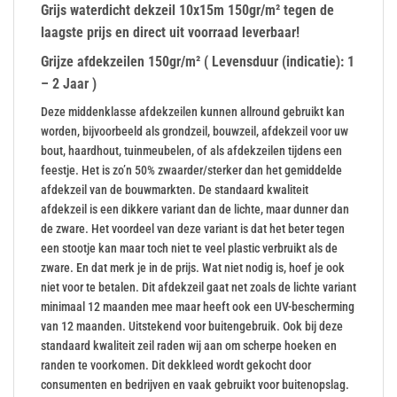
Grijs waterdicht dekzeil 10x15m 150gr/m² tegen de
laagste prijs en direct uit voorraad leverbaar!
Grijze afdekzeilen 150gr/m² ( Levensduur (indicatie): 1
– 2 Jaar )
Deze middenklasse afdekzeilen kunnen allround gebruikt kan
worden, bijvoorbeeld als grondzeil, bouwzeil, afdekzeil voor uw
bout, haardhout, tuinmeubelen, of als afdekzeilen tijdens een
feestje. Het is zo’n 50% zwaarder/sterker dan het gemiddelde
afdekzeil van de bouwmarkten. De standaard kwaliteit
afdekzeil is een dikkere variant dan de lichte, maar dunner dan
de zware. Het voordeel van deze variant is dat het beter tegen
een stootje kan maar toch niet te veel plastic verbruikt als de
zware. En dat merk je in de prijs. Wat niet nodig is, hoef je ook
niet voor te betalen. Dit afdekzeil gaat net zoals de lichte variant
minimaal 12 maanden mee maar heeft ook een UV-bescherming
van 12 maanden. Uitstekend voor buitengebruik. Ook bij deze
standaard kwaliteit zeil raden wij aan om scherpe hoeken en
randen te voorkomen. Dit dekkleed wordt gekocht door
consumenten en bedrijven en vaak gebruikt voor buitenopslag.