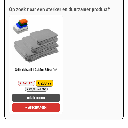
Op zoek naar een sterker en duurzamer product?
Grijs dekzeil 10x15m 250gr/m²
€
233,77
€
267,17
Oorspronkelijke
Huidige
€
193,20
excl. BTW
prijs
prijs
was:
is:
Bekijk product
€ 267,17.
€ 233,77.
+ WINKELWAGEN