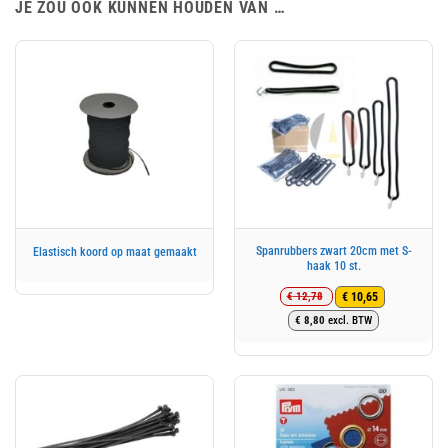
JE ZOU OOK KUNNEN HOUDEN VAN …
Spanrubbers zwart 20cm met S-
Elastisch koord op maat gemaakt
haak 10 st.
€
12,78
€
10,65
Oorspronkelijke
Huidige
€
8,80
excl. BTW
prijs
prijs
was:
is:
€ 12,78.
€ 10,65.