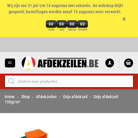
Wij zijn van 31 juli t/m 14 augustus met vakantie. De webshop blijft
geopend; bestellingen worden vanaf 15 augustus weer verwerkt.
×
00
00
00
00
DAGEN
UREN
MINUTEN
SECONDEN
Ga
naar
inhoud
Producten
zoeken
Home
»
Shop
»
Afdekzeilen
»
Grijs afdekzeil
»
Grijs afdekzeil
150gr/m²