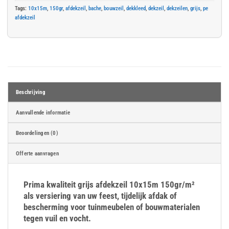
Tags:
10x15m
,
150gr
,
afdekzeil
,
bache
,
bouwzeil
,
dekkleed
,
dekzeil
,
dekzeilen
,
grijs
,
pe
afdekzeil
Beschrijving
Aanvullende informatie
Beoordelingen (0)
Offerte aanvragen
Prima kwaliteit grijs afdekzeil 10x15m 150gr/m²
als versiering van uw feest, tijdelijk afdak of
bescherming voor tuinmeubelen of bouwmaterialen
tegen vuil en vocht.