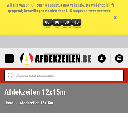
Wij zijn van 31 juli t/m 14 augustus met vakantie. De webshop blijft
geopend; bestellingen worden vanaf 15 augustus weer verwerkt.
×
00
00
00
00
DAGEN
UREN
MINUTEN
SECONDEN
Ga
naar
inhoud
Producten
zoeken
Afdekzeilen 12x15m
Home
»
Afdekzeilen 12x15m