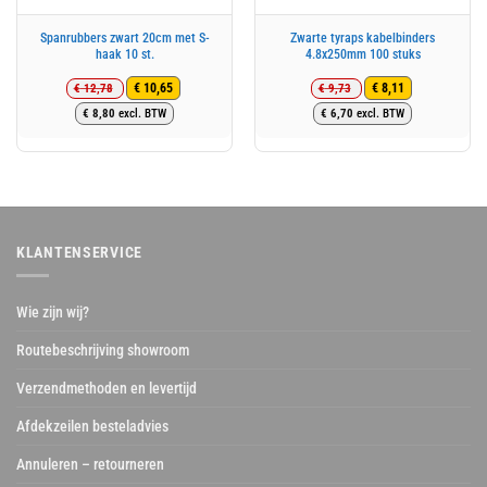
Spanrubbers zwart 20cm met S-
Zwarte tyraps kabelbinders
haak 10 st.
4.8x250mm 100 stuks
€
12,78
€
9,73
€
10,65
€
8,11
Oorspronkelijke
Huidige
Oorspronkelijke
Huidige
€
8,80
excl. BTW
€
6,70
excl. BTW
prijs
prijs
prijs
prijs
was:
is:
was:
is:
€ 12,78.
€ 10,65.
€ 9,73.
€ 8,11.
KLANTENSERVICE
Wie zijn wij?
Routebeschrijving showroom
Verzendmethoden en levertijd
Afdekzeilen besteladvies
Annuleren – retourneren