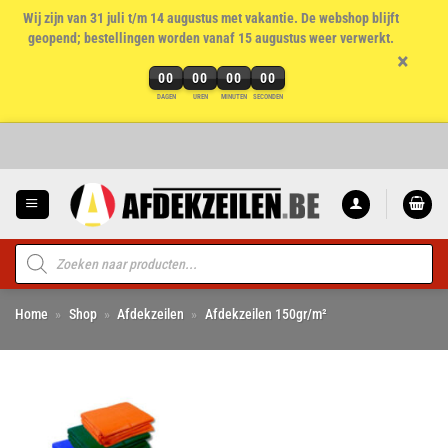
Wij zijn van 31 juli t/m 14 augustus met vakantie. De webshop blijft
geopend; bestellingen worden vanaf 15 augustus weer verwerkt.
×
00
00
00
00
DAGEN
UREN
MINUTEN
SECONDEN
Ga
naar
inhoud
Producten
zoeken
Home
»
Shop
»
Afdekzeilen
»
Afdekzeilen 150gr/m²