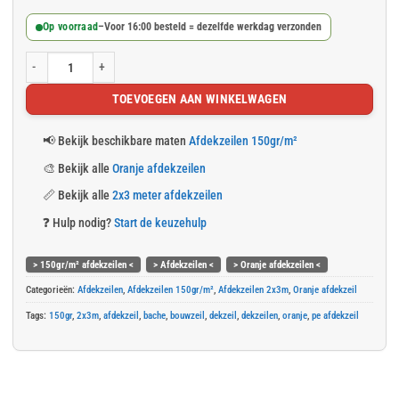
Op voorraad
–
Voor 16:00 besteld = dezelfde werkdag verzonden
Oranje afdekzeil 2x3m 150gr/m² aantal
TOEVOEGEN AAN WINKELWAGEN
📢
Bekijk beschikbare maten
Afdekzeilen 150gr/m²
🎨
Bekijk alle
Oranje afdekzeilen
📏
Bekijk alle
2x3 meter afdekzeilen
❓
Hulp nodig?
Start de keuzehulp
> 150gr/m² afdekzeilen <
> Afdekzeilen <
> Oranje afdekzeilen <
Categorieën:
Afdekzeilen
,
Afdekzeilen 150gr/m²
,
Afdekzeilen 2x3m
,
Oranje afdekzeil
Tags:
150gr
,
2x3m
,
afdekzeil
,
bache
,
bouwzeil
,
dekzeil
,
dekzeilen
,
oranje
,
pe afdekzeil