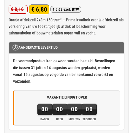
Gewaardeerd
2
€
6,80
€
8,16
5
op 5
€
5,62
excl. BTW
Oorspronkelijke
Huidige
gebaseerd
op
klant
prijs
prijs
Oranje afdekzeil 2x3m 150gr/m² – Prima kwaliteit oranje afdekzeil als
waarderingen
versiering van uw feest, tijdelijk afdak of bescherming voor
was:
is:
tuinmeubelen of bouwmaterialen tegen vuil en vocht.
€ 8,16.
€ 6,80.
Ⓘ
AANGEPASTE LEVERTIJD
Dit voorraadproduct kan gewoon worden besteld. Bestellingen
die tussen 31 juli en 14 augustus worden geplaatst, worden
vanaf 15 augustus op volgorde van binnenkomst verwerkt en
verzonden.
VAKANTIE EINDIGT OVER
00
00
00
00
DAGEN
UREN
MINUTEN
SECONDEN