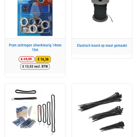
Prym zeilringen zilverkleurig 14mm
Elastisch koord op maat gemaakt
10st
€
19,99
€
16,36
Oorspronkelijke
Huidige
€
13,52
excl. BTW
prijs
prijs
was:
is:
€ 19,99.
€ 16,36.