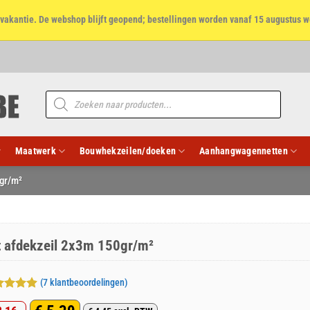
et vakantie. De webshop blijft geopend; bestellingen worden vanaf 15 augustus w
Producten
zoeken
Maatwerk
Bouwhekzeilen/doeken
Aanhangwagennetten
gr/m²
t afdekzeil 2x3m 150gr/m²
(
7
klantbeoordelingen)
aardeerd