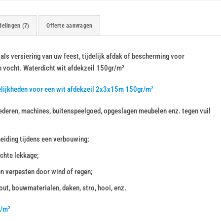
elingen (7)
Offerte aanvragen
ls versiering van uw feest, tijdelijk afdak of bescherming voor
n vocht. Waterdicht wit afdekzeil 150gr/m²
elijkheden voor een wit afdekzeil 2x3x15m 150gr/m²
deren, machines, buitenspeelgoed, opgeslagen meubelen enz. tegen vuil
heiding tijdens een verbouwing;
chte lekkage;
en verpesten door wind of regen;
ut, bouwmaterialen, daken, stro, hooi, enz.
r/m²