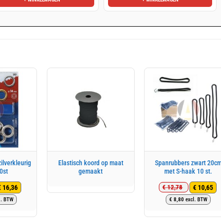
ilverkleurig
Elastisch koord op maat
Spanrubbers zwart 20c
0st
gemaakt
met S-haak 10 st.
€
16,36
€
10,65
€
12,78
rspronkelijke
idige
Oorspronkel
Huidige
l. BTW
€
8,80
excl. BTW
js
js
prijs
prijs
s:
was:
is: