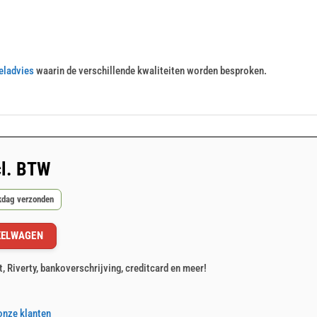
eladvies
waarin de verschillende kwaliteiten worden besproken.
l. BTW
rkdag verzonden
KELWAGEN
t, Riverty, bankoverschrijving, creditcard en meer!
onze klanten