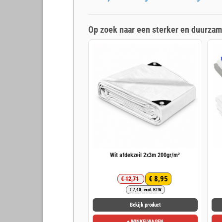
Op zoek naar een sterker en duurzam
Wit afdekzeil 2x3m 200gr/m²
€
8,95
€
12,71
Oorspronkelijke
Huidige
€
7,40
excl. BTW
prijs
prijs
was:
is:
Bekijk product
€ 12,71.
€ 8,95.
+ WINKELWAGEN