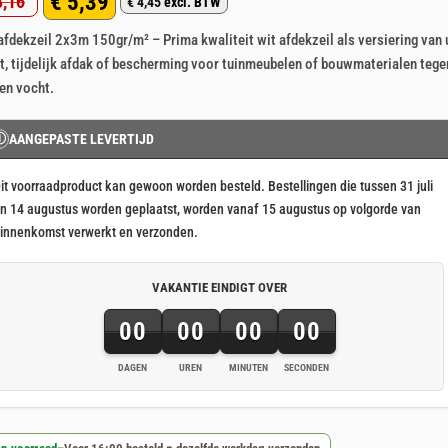
€
5,39
,16
6
op 5
€
4,45
excl. BTW
rspronkelijke
idige
aseerd
klant
afdekzeil 2x3m 150gr/m² – Prima kwaliteit wit afdekzeil als versiering van
js
js
rderingen
t, tijdelijk afdak of bescherming voor tuinmeubelen of bouwmaterialen tege
s:
 en vocht.
8,16.
5,39.
Ⓘ
AANGEPASTE LEVERTIJD
it voorraadproduct kan gewoon worden besteld. Bestellingen die tussen 31 juli
n 14 augustus worden geplaatst, worden vanaf 15 augustus op volgorde van
innenkomst verwerkt en verzonden.
VAKANTIE EINDIGT OVER
00
00
00
00
DAGEN
UREN
MINUTEN
SECONDEN