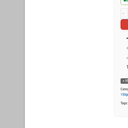
O
Wit 
> 1
Cate
150g
Tags