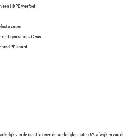
n een HDPE weefsel;
elaste zoom
evestigingsoog ø
12mm
zoomd PP koord
nkelijk van de maat kunnen de werkelijke maten 5% afwijken van de