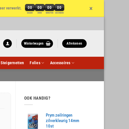
×
00
00
00
00
eer verwerkt.
DAGEN
UREN
MINUTEN
SECONDEN
Winkelwagen
Afrekenen
Steigernetten
Folies
Accessoires
OOK HANDIG?
Prym zeilringen
zilverkleurig 14mm
10st