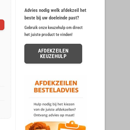
op
klant
€ 12,78.
€ 10,65.
waarderingen
Advies nodig welk afdekzeil het
beste bij uw doeleinde past?
Gebruik onze keuzehulp om direct
het juiste product te vinden!
AFDEKZEILEN
KEUZEHULP