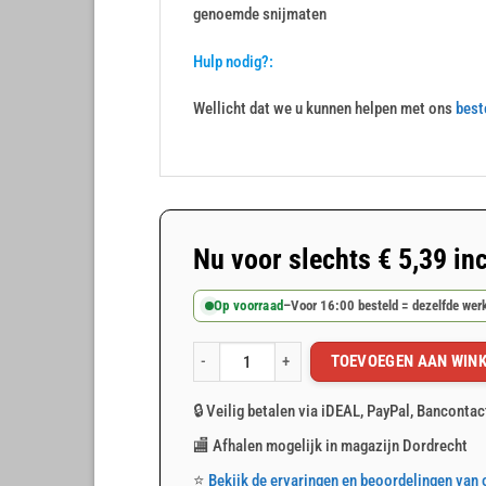
genoemde snijmaten
Hulp nodig?:
Wellicht dat we u kunnen helpen met ons
best
Nu voor slechts
€
5,39
inc
Op voorraad
–
Voor 16:00 besteld = dezelfde we
TOEVOEGEN AAN WIN
Wit afdekzeil 2x3m 150gr/m² aantal
🔒 Veilig betalen via iDEAL, PayPal, Bancontac
🏬 Afhalen mogelijk in magazijn Dordrecht
⭐
Bekijk de ervaringen en beoordelingen van 