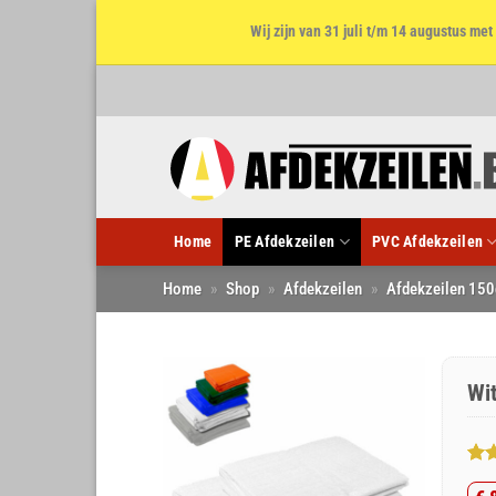
Wij zijn van 31 juli t/m 14 augustus m
Ga
naar
inhoud
Home
PE Afdekzeilen
PVC Afdekzeilen
Home
»
Shop
»
Afdekzeilen
»
Afdekzeilen 150
Wi
Gew
7