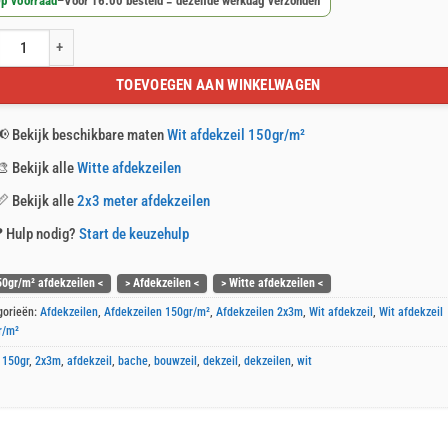
p voorraad
–
Voor 16:00 besteld = dezelfde werkdag verzonden
afdekzeil 2x3m 150gr/m² aantal
TOEVOEGEN AAN WINKELWAGEN
📢
Bekijk beschikbare maten
Wit afdekzeil 150gr/m²
🎨
Bekijk alle
Witte afdekzeilen
📏
Bekijk alle
2x3 meter afdekzeilen
❓
Hulp nodig?
Start de keuzehulp
50gr/m² afdekzeilen <
> Afdekzeilen <
> Witte afdekzeilen <
gorieën:
Afdekzeilen
,
Afdekzeilen 150gr/m²
,
Afdekzeilen 2x3m
,
Wit afdekzeil
,
Wit afdekzeil
r/m²
:
150gr
,
2x3m
,
afdekzeil
,
bache
,
bouwzeil
,
dekzeil
,
dekzeilen
,
wit