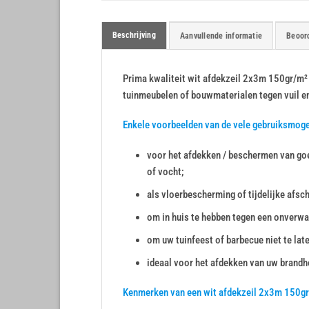
Beschrijving
Aanvullende informatie
Beoord
Prima kwaliteit wit afdekzeil 2x3m 150gr/m² a
tuinmeubelen of bouwmaterialen tegen vuil e
Enkele voorbeelden van de vele gebruiksmog
voor het afdekken / beschermen van goe
of vocht;
als vloerbescherming of tijdelijke afsc
om in huis te hebben tegen een onverwa
om uw tuinfeest of barbecue niet te lat
ideaal voor het afdekken van uw brandho
Kenmerken van een wit afdekzeil 2x3m 150g