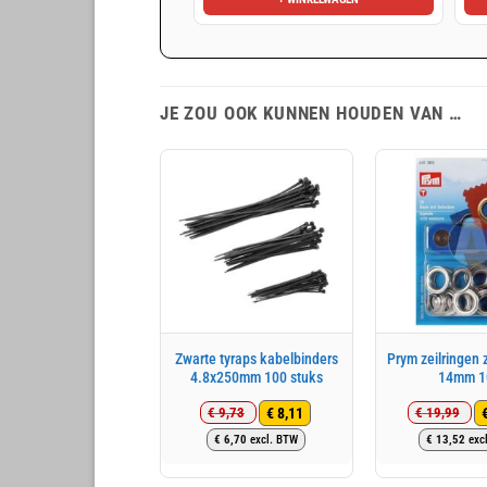
JE ZOU OOK KUNNEN HOUDEN VAN …
Zwarte tyraps kabelbinders
Prym zeilringen z
4.8x250mm 100 stuks
14mm 1
€
8,11
€
9,73
€
19,99
Oorspronkelijke
Huidige
Oo
Hu
€
6,70
excl. BTW
€
13,52
exc
prijs
prijs
pri
pri
was:
is:
wa
is: