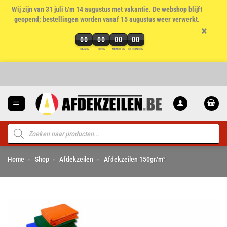
Wij zijn van 31 juli t/m 14 augustus met vakantie. De webshop blijft
geopend; bestellingen worden vanaf 15 augustus weer verwerkt.
×
00
00
00
00
DAGEN
UREN
MINUTEN
SECONDEN
Ga
naar
inhoud
Producten
zoeken
Home
»
Shop
»
Afdekzeilen
»
Afdekzeilen 150gr/m²