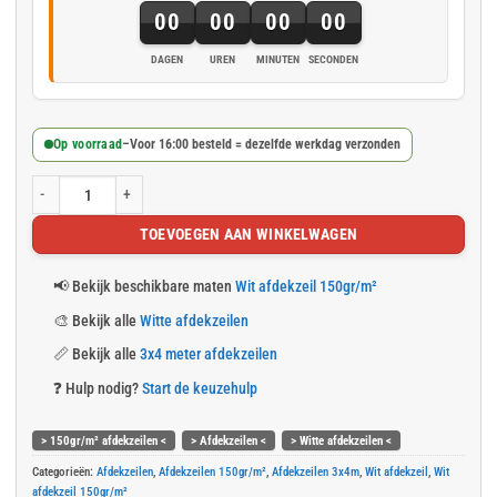
00
00
00
00
DAGEN
UREN
MINUTEN
SECONDEN
Op voorraad
–
Voor 16:00 besteld = dezelfde werkdag verzonden
Wit afdekzeil 3x4m 150gr/m² aantal
TOEVOEGEN AAN WINKELWAGEN
📢
Bekijk beschikbare maten
Wit afdekzeil 150gr/m²
🎨
Bekijk alle
Witte afdekzeilen
📏
Bekijk alle
3x4 meter afdekzeilen
❓
Hulp nodig?
Start de keuzehulp
> 150gr/m² afdekzeilen <
> Afdekzeilen <
> Witte afdekzeilen <
Categorieën:
Afdekzeilen
,
Afdekzeilen 150gr/m²
,
Afdekzeilen 3x4m
,
Wit afdekzeil
,
Wit
afdekzeil 150gr/m²