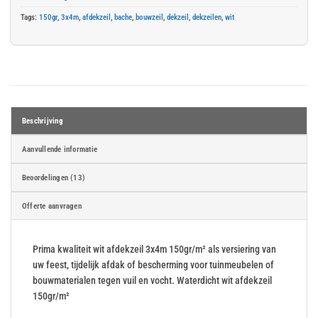
Tags:
150gr
,
3x4m
,
afdekzeil
,
bache
,
bouwzeil
,
dekzeil
,
dekzeilen
,
wit
Beschrijving
Aanvullende informatie
Beoordelingen (13)
Offerte aanvragen
Prima kwaliteit wit afdekzeil 3x4m 150gr/m² als versiering van
uw feest, tijdelijk afdak of bescherming voor tuinmeubelen of
bouwmaterialen tegen vuil en vocht. Waterdicht wit afdekzeil
150gr/m²