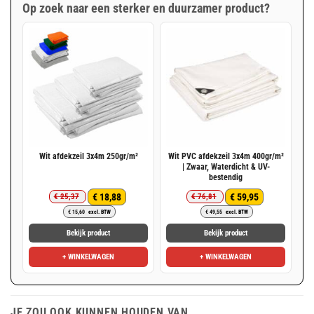
Op zoek naar een sterker en duurzamer product?
Wit afdekzeil 3x4m 250gr/m²
Wit PVC afdekzeil 3x4m 400gr/m²
| Zwaar, Waterdicht & UV-
bestendig
€
18,88
€
59,95
€
25,37
€
76,81
Oorspronkelijke
Huidige
Oorspronkelijke
Huidige
€
15,60
excl. BTW
€
49,55
excl. BTW
prijs
prijs
prijs
prijs
was:
is:
was:
is:
Bekijk product
Bekijk product
€ 25,37.
€ 18,88.
€ 76,81.
€ 59,95.
+ WINKELWAGEN
+ WINKELWAGEN
JE ZOU OOK KUNNEN HOUDEN VAN …