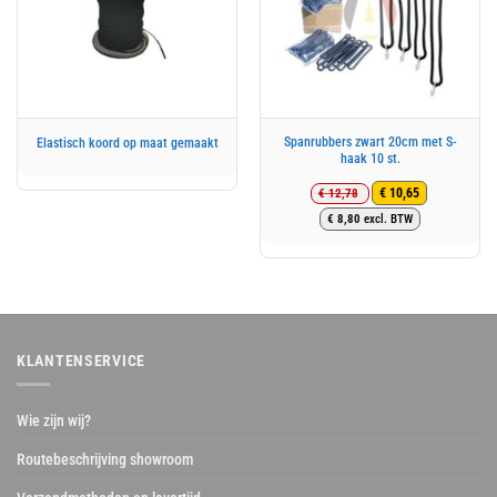
Spanrubbers zwart 20cm met S-
Elastisch koord op maat gemaakt
haak 10 st.
€
12,78
€
10,65
Oorspronkelijke
Huidige
€
8,80
excl. BTW
prijs
prijs
was:
is:
€ 12,78.
€ 10,65.
KLANTENSERVICE
Wie zijn wij?
Routebeschrijving showroom