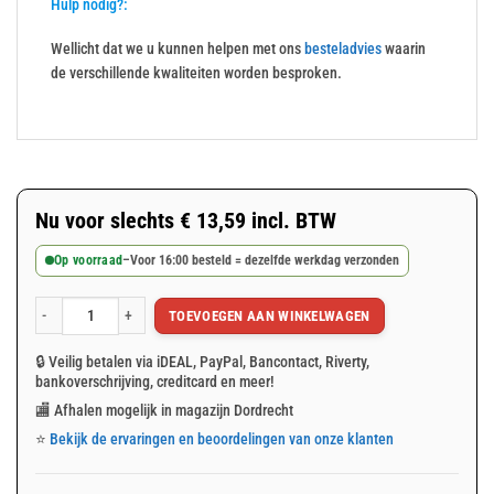
Hulp nodig?:
Wellicht dat we u kunnen helpen met ons
besteladvies
waarin
de verschillende kwaliteiten worden besproken.
Nu voor slechts
€
13,59
incl. BTW
Op voorraad
–
Voor 16:00 besteld = dezelfde werkdag verzonden
TOEVOEGEN AAN WINKELWAGEN
Wit afdekzeil 3x4m 150gr/m² aantal
🔒 Veilig betalen via iDEAL, PayPal, Bancontact, Riverty,
bankoverschrijving, creditcard en meer!
🏬 Afhalen mogelijk in magazijn Dordrecht
⭐
Bekijk de ervaringen en beoordelingen van onze klanten