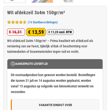
Wit afdekzeil 3x4m 150gr/m²
(
13
klantbeoordelingen)
Gewaardeerd
13
€
13,59
€
16,31
4.54
op 5
€
11,23
excl. BTW
Oorspronkelijke
Huidige
gebaseerd
op
klant
prijs
prijs
Wit afdekzeil 3x4m 150gr/m² – Prima kwaliteit wit afdekzeil als
waarderingen
versiering van uw feest, tijdelijk afdak of bescherming voor
was:
is:
tuinmeubelen of bouwmaterialen tegen vuil en vocht.
€ 16,31.
€ 13,59.
Ⓘ
AANGEPASTE LEVERTIJD
Dit voorraadproduct kan gewoon worden besteld. Bestellingen
die tussen 31 juli en 14 augustus worden geplaatst, worden
vanaf 15 augustus op volgorde van binnenkomst verwerkt en
verzonden.
VAKANTIE EINDIGT OVER