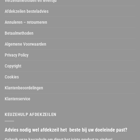
Verzendmethoden en levertijd
Afdekzeilen besteladvies
Annuleren – retourneren
Betaalmethoden
Algemene Voorwaarden
Privacy Policy
Copyright
Cookies
Klantenbeoordelingen
Klantenservice
KEUZEHULP AFDEKZEILEN
Advies nodig wel afdekzeil het beste bij uw doeleinde past?
Gebruik onze keuzehulp om direct het juiste product te vinden!