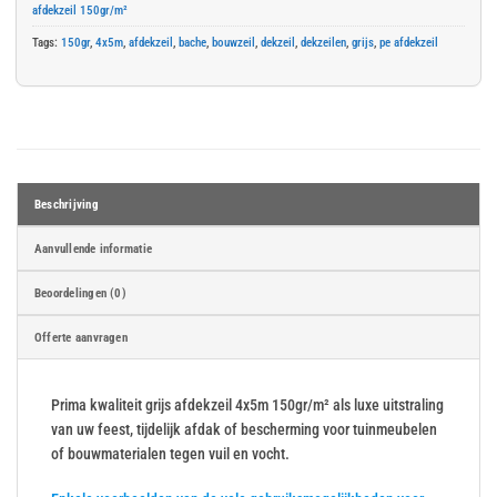
afdekzeil 150gr/m²
Tags:
150gr
,
4x5m
,
afdekzeil
,
bache
,
bouwzeil
,
dekzeil
,
dekzeilen
,
grijs
,
pe afdekzeil
Beschrijving
Aanvullende informatie
Beoordelingen (0)
Offerte aanvragen
Prima kwaliteit grijs afdekzeil 4x5m 150gr/m² als luxe uitstraling
van uw feest, tijdelijk afdak of bescherming voor tuinmeubelen
of bouwmaterialen tegen vuil en vocht.