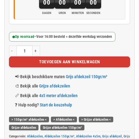
00
00
00
00
DAGEN
UREN
MINUTEN
SECONDEN
Op voorraad
–
Voor 16:00 besteld = dezelfde werkdag verzonden
Grijs afdekzeil 4x5m 150gr/m² aantal
TOEVOEGEN AAN WINKELWAGEN
📢
Bekijk beschikbare maten
Grijs afdekzeil 150gr/m²
🎨
Bekijk alle
Grijze afdekzeilen
📏
Bekijk alle
4x5 meter afdekzeilen
❓
Hulp nodig?
Start de keuzehulp
> 150gr/m² afdekzeilen <
> Afdekzeilen <
> Grijze afdekzeilen <
Grijze afdekzeilen
Grijze afdekzeilen 150gr/m²
Categorieën:
Afdekzeilen
,
Afdekzeilen 150gr/m²
,
Afdekzeilen 4x5m
,
Grijs afdekzeil
,
Grijs