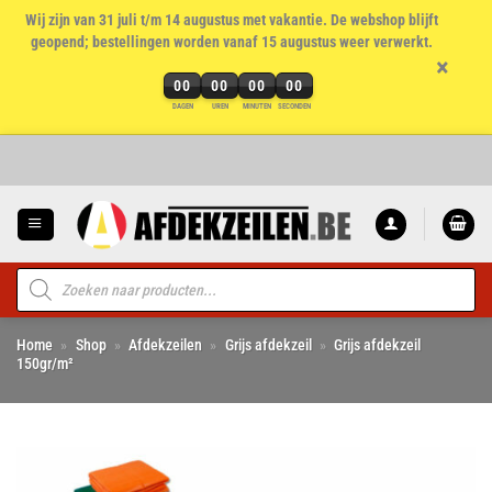
Wij zijn van 31 juli t/m 14 augustus met vakantie. De webshop blijft
geopend; bestellingen worden vanaf 15 augustus weer verwerkt.
×
00
00
00
00
DAGEN
UREN
MINUTEN
SECONDEN
Ga
naar
inhoud
Producten
zoeken
Home
»
Shop
»
Afdekzeilen
»
Grijs afdekzeil
»
Grijs afdekzeil
150gr/m²