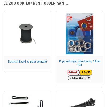
JE ZOU OOK KUNNEN HOUDEN VAN …
Prym zeilringen zilverkleurig 14mm
Elastisch koord op maat gemaakt
10st
€
19,99
€
16,36
Oorspronkelijke
Huidige
€
13,52
excl. BTW
prijs
prijs
was:
is:
€ 19,99.
€ 16,36.