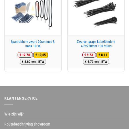
Spanrubbers zwart 20cm met S-
Zwarte tyraps kabelbinders
haak 10 st.
4.8x250mm 100 stuks
€
12,78
€
9,73
€
10,65
€
8,11
Oorspronkelijke
Huidige
Oorspronkelijke
Huidige
€
8,80
excl. BTW
€
6,70
excl. BTW
prijs
prijs
prijs
prijs
was:
is:
was:
is:
€ 12,78.
€ 10,65.
€ 9,73.
€ 8,11.
KLANTENSERVICE
Wie zijn wij?
Routebeschrijving showroom