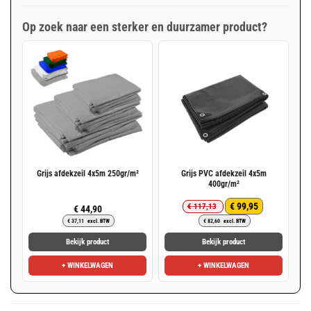
Op zoek naar een sterker en duurzamer product?
Grijs afdekzeil 4x5m 250gr/m²
Grijs PVC afdekzeil 4x5m
400gr/m²
€
99,95
€
117,13
€
44,90
Oorspronkelijke
Huidige
€
37,11
excl. BTW
€
82,60
excl. BTW
prijs
prijs
was:
is:
Bekijk product
Bekijk product
€ 117,13.
€ 99,95.
+ WINKELWAGEN
+ WINKELWAGEN