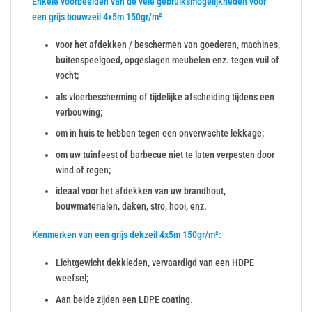
Enkele voorbeelden van de vele gebruiksmogelijkheden voor
een grijs bouwzeil 4x5m 150gr/m²
voor het afdekken / beschermen van goederen, machines,
buitenspeelgoed, opgeslagen meubelen enz. tegen vuil of
vocht;
als vloerbescherming of tijdelijke afscheiding tijdens een
verbouwing;
om in huis te hebben tegen een onverwachte lekkage;
om uw tuinfeest of barbecue niet te laten verpesten door
wind of regen;
ideaal voor het afdekken van uw brandhout,
bouwmaterialen, daken, stro, hooi, enz.
Kenmerken van een grijs dekzeil 4x5m 150gr/m²:
Lichtgewicht dekkleden, vervaardigd van een HDPE
weefsel;
Aan beide zijden een LDPE coating.