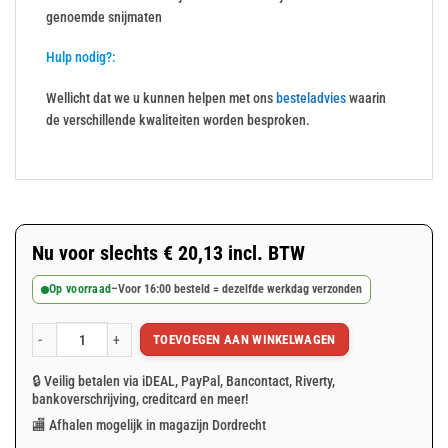
genoemde snijmaten
Hulp nodig?:
Wellicht dat we u kunnen helpen met ons
besteladvies
waarin
de verschillende kwaliteiten worden besproken.
Nu voor slechts
€
20,13
incl. BTW
Op voorraad
–
Voor 16:00 besteld = dezelfde werkdag verzonden
TOEVOEGEN AAN WINKELWAGEN
Grijs afdekzeil 4x5m 150gr/m² aantal
🔒 Veilig betalen via iDEAL, PayPal, Bancontact, Riverty,
bankoverschrijving, creditcard en meer!
🏬 Afhalen mogelijk in magazijn Dordrecht