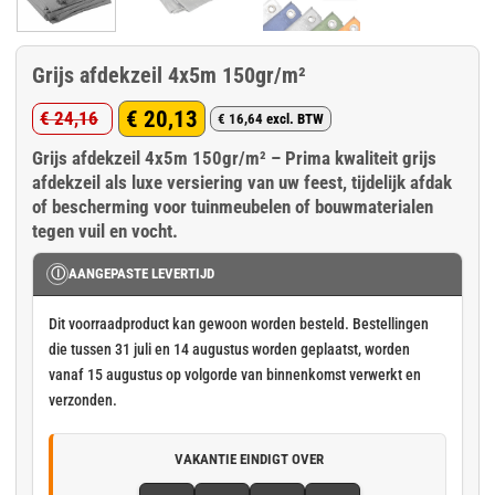
Grijs afdekzeil 4x5m 150gr/m²
€
20,13
€
24,16
€
16,64
excl. BTW
Oorspronkelijke
Huidige
Grijs afdekzeil 4x5m 150gr/m² – Prima kwaliteit grijs
prijs
prijs
afdekzeil als luxe versiering van uw feest, tijdelijk afdak
was:
is:
of bescherming voor tuinmeubelen of bouwmaterialen
€ 24,16.
€ 20,13.
tegen vuil en vocht.
Ⓘ
AANGEPASTE LEVERTIJD
Dit voorraadproduct kan gewoon worden besteld. Bestellingen
die tussen 31 juli en 14 augustus worden geplaatst, worden
vanaf 15 augustus op volgorde van binnenkomst verwerkt en
verzonden.
VAKANTIE EINDIGT OVER