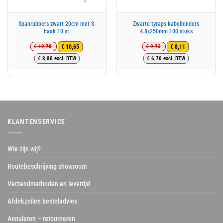
Spanrubbers zwart 20cm met S-
Zwarte tyraps kabelbinders
haak 10 st.
4.8x250mm 100 stuks
€
12,78
€
9,73
€
10,65
€
8,11
Oorspronkelijke
Huidige
Oorspronkelijke
Huidige
€
8,80
excl. BTW
€
6,70
excl. BTW
prijs
prijs
prijs
prijs
was:
is:
was:
is:
€ 12,78.
€ 10,65.
€ 9,73.
€ 8,11.
KLANTENSERVICE
Wie zijn wij?
Routebeschrijving showroom
Verzendmethoden en levertijd
Afdekzeilen besteladvies
Annuleren – retourneren