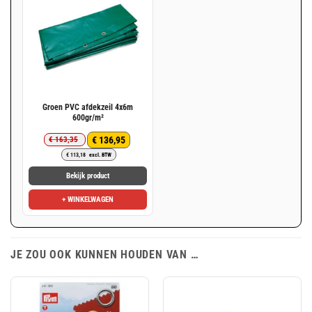
Groen PVC afdekzeil 4x6m
600gr/m²
€
136,95
€
163,35
Oorspronkelijke
Huidige
€
113,18
excl. BTW
prijs
prijs
was:
is:
Bekijk product
€ 163,35.
€ 136,95.
+ WINKELWAGEN
JE ZOU OOK KUNNEN HOUDEN VAN …