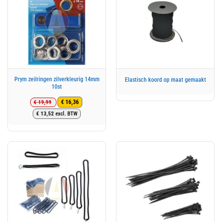
Prym zeilringen zilverkleurig 14mm
Elastisch koord op maat gemaakt
10st
€
19,99
€
16,36
Oorspronkelijke
Huidige
€
13,52
excl. BTW
prijs
prijs
was:
is:
€ 19,99.
€ 16,36.