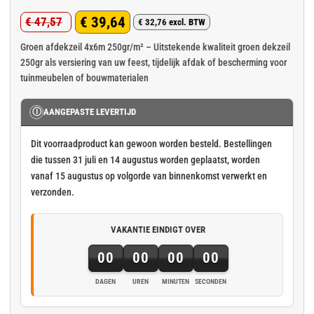
Gewaardeerd
3
€
39,64
€
47,57
5
op 5
€
32,76
excl. BTW
Oorspronkelijke
Huidige
gebaseerd
op
klant
prijs
prijs
Groen afdekzeil 4x6m 250gr/m² – Uitstekende kwaliteit groen dekzeil
waarderingen
250gr als versiering van uw feest, tijdelijk afdak of bescherming voor
was:
is:
tuinmeubelen of bouwmaterialen
€ 47,57.
€ 39,64.
Ⓘ
AANGEPASTE LEVERTIJD
Dit voorraadproduct kan gewoon worden besteld. Bestellingen
die tussen 31 juli en 14 augustus worden geplaatst, worden
vanaf 15 augustus op volgorde van binnenkomst verwerkt en
verzonden.
VAKANTIE EINDIGT OVER
00
00
00
00
DAGEN
UREN
MINUTEN
SECONDEN