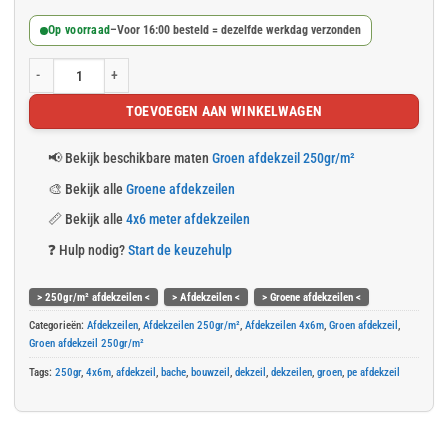
Op voorraad
–
Voor 16:00 besteld = dezelfde werkdag verzonden
Groen afdekzeil 4x6m 250gr/m² aantal
TOEVOEGEN AAN WINKELWAGEN
📢
Bekijk beschikbare maten
Groen afdekzeil 250gr/m²
🎨
Bekijk alle
Groene afdekzeilen
📏
Bekijk alle
4x6 meter afdekzeilen
❓
Hulp nodig?
Start de keuzehulp
> 250gr/m² afdekzeilen <
> Afdekzeilen <
> Groene afdekzeilen <
Categorieën:
Afdekzeilen
,
Afdekzeilen 250gr/m²
,
Afdekzeilen 4x6m
,
Groen afdekzeil
,
Groen afdekzeil 250gr/m²
Tags:
250gr
,
4x6m
,
afdekzeil
,
bache
,
bouwzeil
,
dekzeil
,
dekzeilen
,
groen
,
pe afdekzeil