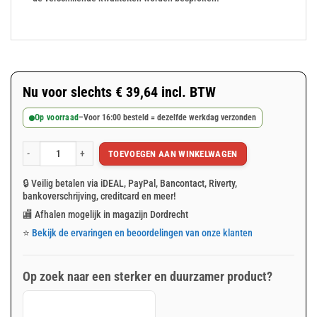
Nu voor slechts
€
39,64
incl. BTW
Op voorraad
–
Voor 16:00 besteld = dezelfde werkdag verzonden
TOEVOEGEN AAN WINKELWAGEN
Groen afdekzeil 4x6m 250gr/m² aantal
🔒 Veilig betalen via iDEAL, PayPal, Bancontact, Riverty,
bankoverschrijving, creditcard en meer!
🏬 Afhalen mogelijk in magazijn Dordrecht
⭐
Bekijk de ervaringen en beoordelingen van onze klanten
Op zoek naar een sterker en duurzamer product?