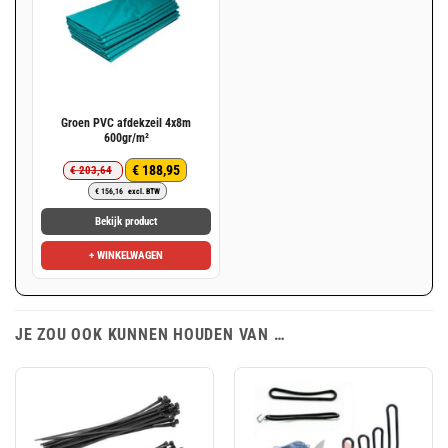
Groen PVC afdekzeil 4x8m
600gr/m²
€
188,95
€
203,64
Oorspronkelijke
Huidige
€
156,16
excl. BTW
prijs
prijs
was:
is:
Bekijk product
€ 203,64.
€ 188,95.
+ WINKELWAGEN
JE ZOU OOK KUNNEN HOUDEN VAN …