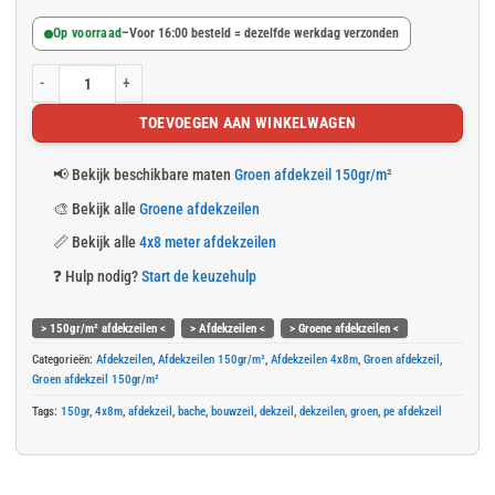
Op voorraad
–
Voor 16:00 besteld = dezelfde werkdag verzonden
Groen afdekzeil 4x8m 150gr/m² aantal
TOEVOEGEN AAN WINKELWAGEN
📢
Bekijk beschikbare maten
Groen afdekzeil 150gr/m²
🎨
Bekijk alle
Groene afdekzeilen
📏
Bekijk alle
4x8 meter afdekzeilen
❓
Hulp nodig?
Start de keuzehulp
> 150gr/m² afdekzeilen <
> Afdekzeilen <
> Groene afdekzeilen <
Categorieën:
Afdekzeilen
,
Afdekzeilen 150gr/m²
,
Afdekzeilen 4x8m
,
Groen afdekzeil
,
Groen afdekzeil 150gr/m²
Tags:
150gr
,
4x8m
,
afdekzeil
,
bache
,
bouwzeil
,
dekzeil
,
dekzeilen
,
groen
,
pe afdekzeil