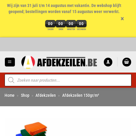
Wij zijn van 31 juli t/m 14 augustus met vakantie. De webshop blijft
geopend; bestellingen worden vanaf 15 augustus weer verwerkt.
×
00
00
00
00
DAGEN
UREN
MINUTEN
SECONDEN
Ga
naar
inhoud
Producten
zoeken
Home
»
Shop
»
Afdekzeilen
»
Afdekzeilen 150gr/m²