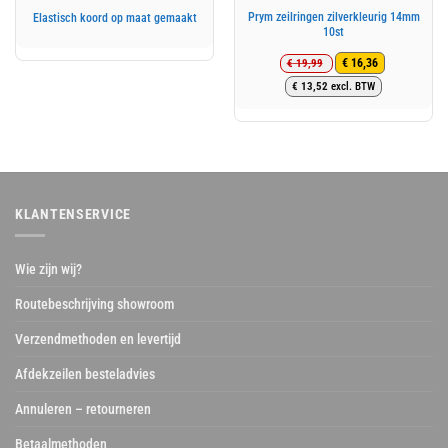
Prym zeilringen zilverkleurig 14mm
Elastisch koord op maat gemaakt
10st
€
19,99
€
16,36
Oorspronkelijke
Huidige
€
13,52
excl. BTW
prijs
prijs
was:
is:
€ 19,99.
€ 16,36.
KLANTENSERVICE
Wie zijn wij?
Routebeschrijving showroom
Verzendmethoden en levertijd
Afdekzeilen besteladvies
Annuleren – retourneren
Betaalmethoden