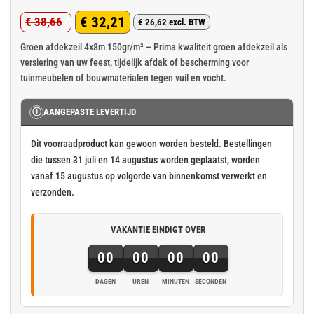
Gewaardeerd
9
€
32,21
€
38,66
4.78
op 5
€
26,62
excl. BTW
Oorspronkelijke
Huidige
gebaseerd
op
klant
prijs
prijs
Groen afdekzeil 4x8m 150gr/m² – Prima kwaliteit groen afdekzeil als
waarderingen
versiering van uw feest, tijdelijk afdak of bescherming voor
was:
is:
tuinmeubelen of bouwmaterialen tegen vuil en vocht.
€ 38,66.
€ 32,21.
Ⓘ
AANGEPASTE LEVERTIJD
Dit voorraadproduct kan gewoon worden besteld. Bestellingen
die tussen 31 juli en 14 augustus worden geplaatst, worden
vanaf 15 augustus op volgorde van binnenkomst verwerkt en
verzonden.
VAKANTIE EINDIGT OVER
00
00
00
00
DAGEN
UREN
MINUTEN
SECONDEN