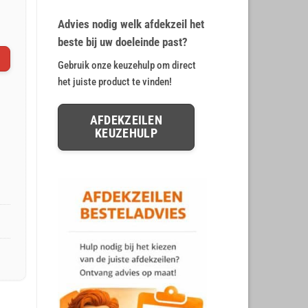
op
klant
€ 19,99.
€ 16,36.
waarderingen
Advies nodig welk afdekzeil het
beste bij uw doeleinde past?
Gebruik onze keuzehulp om direct
het juiste product te vinden!
AFDEKZEILEN
KEUZEHULP