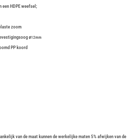
n een HDPE weefsel;
elaste zoom
evestigingsoog ø
12mm
zoomd PP koord
nkelijk van de maat kunnen de werkelijke maten 5% afwijken van de