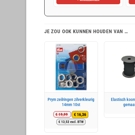
JE ZOU OOK KUNNEN HOUDEN VAN …
Prym zeilringen zilverkleurig
Elastisch koo
14mm 10st
gemaa
€
16,36
€
19,99
Oorspronkelijke
Huidige
€
13,52
excl. BTW
prijs
prijs
was:
is: