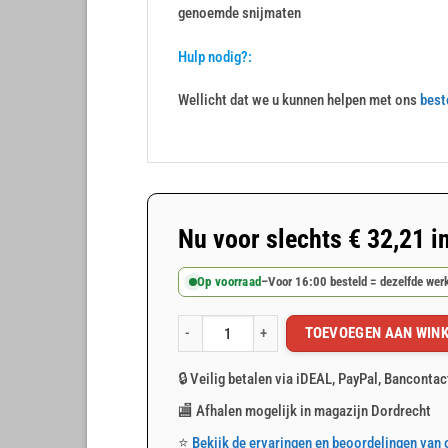
genoemde snijmaten
Hulp nodig?:
Wellicht dat we u kunnen helpen met ons
best
Nu voor slechts
€
32,21
i
Op voorraad
–
Voor 16:00 besteld = dezelfde we
TOEVOEGEN AAN WIN
Wit afdekzeil 4x8m 150gr/m² aantal
🔒 Veilig betalen via iDEAL, PayPal, Bancontac
🏬 Afhalen mogelijk in magazijn Dordrecht
⭐
Bekijk de ervaringen en beoordelingen van 