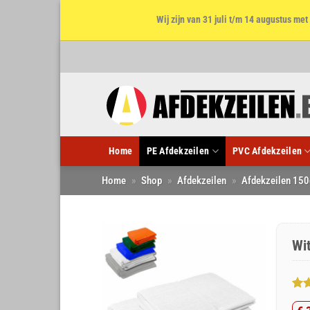
Wij zijn van 31 juli t/m 14 augustus m
Ga
naar
inhoud
Home
PE Afdekzeilen
PVC Afdekzeilen
Home
»
Shop
»
Afdekzeilen
»
Afdekzeilen 150
Wi
Gew
9