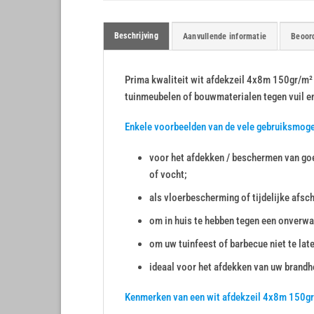
Beschrijving
Aanvullende informatie
Beoord
Prima kwaliteit wit afdekzeil 4x8m 150gr/m² a
tuinmeubelen of bouwmaterialen tegen vuil e
Enkele voorbeelden van de vele gebruiksmoge
voor het afdekken / beschermen van goe
of vocht;
als vloerbescherming of tijdelijke afsc
om in huis te hebben tegen een onverwa
om uw tuinfeest of barbecue niet te lat
ideaal voor het afdekken van uw brandho
Kenmerken van een wit afdekzeil 4x8m 150g