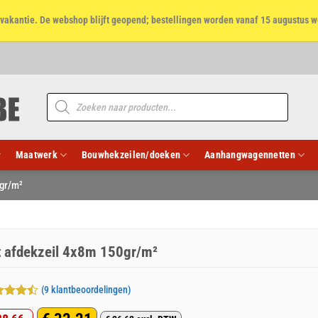
et vakantie. De webshop blijft geopend; bestellingen worden vanaf 15 augustus w
Producten
zoeken
Maatwerk
Bouwhekzeilen/doeken
Aanhangwagennetten
gr/m²
t afdekzeil 4x8m 150gr/m²
(
9
klantbeoordelingen)
aardeerd