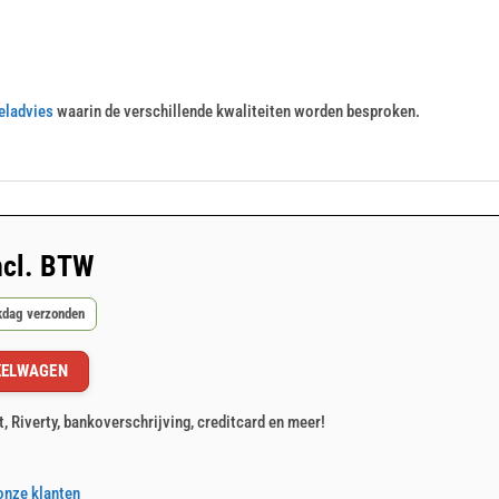
eladvies
waarin de verschillende kwaliteiten worden besproken.
ncl. BTW
rkdag verzonden
KELWAGEN
t, Riverty, bankoverschrijving, creditcard en meer!
onze klanten