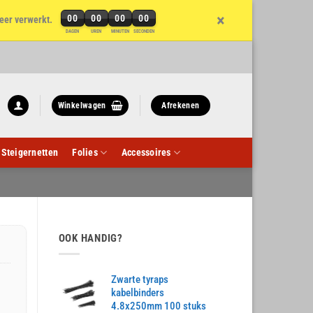
×
00
00
00
00
eer verwerkt.
DAGEN
UREN
MINUTEN
SECONDEN
Winkelwagen
Afrekenen
Steigernetten
Folies
Accessoires
OOK HANDIG?
Zwarte tyraps
kabelbinders
4.8x250mm 100 stuks