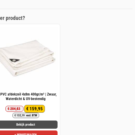
er product?
 PVC afdekzeil 4x8m 400gr/m² | Zwaar,
Waterdicht & UV-bestendig
€
159,95
€
204,83
Oorspronkelijke
Huidige
€
132,19
excl. BTW
prijs
prijs
was:
is:
Bekijk product
€ 204,83.
€ 159,95.
+ WINKELWAGEN