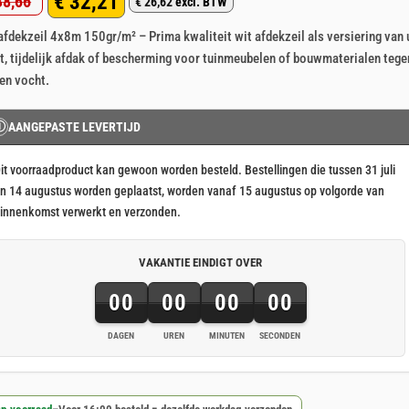
€
32,21
8,66
4
op 5
€
26,62
excl. BTW
rspronkelijke
idige
aseerd
klant
afdekzeil 4x8m 150gr/m² – Prima kwaliteit wit afdekzeil als versiering van
js
js
rderingen
t, tijdelijk afdak of bescherming voor tuinmeubelen of bouwmaterialen tege
s:
 en vocht.
38,66.
32,21.
Ⓘ
AANGEPASTE LEVERTIJD
it voorraadproduct kan gewoon worden besteld. Bestellingen die tussen 31 juli
n 14 augustus worden geplaatst, worden vanaf 15 augustus op volgorde van
innenkomst verwerkt en verzonden.
VAKANTIE EINDIGT OVER
00
00
00
00
DAGEN
UREN
MINUTEN
SECONDEN