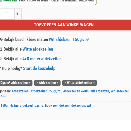
p voorraad
–
Voor 16:00 besteld = dezelfde werkdag verzonden
afdekzeil 4x8m 150gr/m² aantal
TOEVOEGEN AAN WINKELWAGEN
📢
Bekijk beschikbare maten
Wit afdekzeil 150gr/m²
🎨
Bekijk alle
Witte afdekzeilen
📏
Bekijk alle
4x8 meter afdekzeilen
❓
Hulp nodig?
Start de keuzehulp
50gr/m² afdekzeilen <
> Afdekzeilen <
> Witte afdekzeilen <
gorieën:
Afdekzeilen
,
Afdekzeilen 150gr/m²
,
Afdekzeilen 4x8m
,
Wit afdekzeil
,
Wit afdekzeil
r/m²
:
150gr
,
4x8m
,
afdekzeil
,
bache
,
bouwzeil
,
dekzeil
,
dekzeilen
,
wit