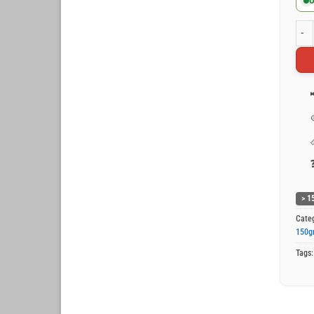
O
Wit 
> 1
Cate
150g
Tags