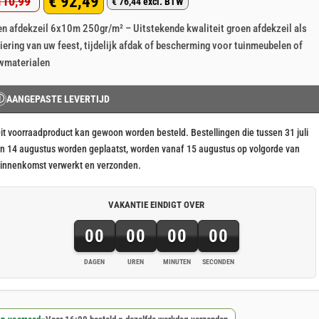
€
92,49
10,99
p 5
€
76,44
excl. BTW
rspronkelijke
idige
aseerd
klant
n afdekzeil 6x10m 250gr/m² – Uitstekende kwaliteit groen afdekzeil als
js
js
rdering
iering van uw feest, tijdelijk afdak of bescherming voor tuinmeubelen of
s:
wmaterialen
110,99.
92,49.
Ⓘ
AANGEPASTE LEVERTIJD
it voorraadproduct kan gewoon worden besteld. Bestellingen die tussen 31 juli
n 14 augustus worden geplaatst, worden vanaf 15 augustus op volgorde van
innenkomst verwerkt en verzonden.
VAKANTIE EINDIGT OVER
00
00
00
00
DAGEN
UREN
MINUTEN
SECONDEN