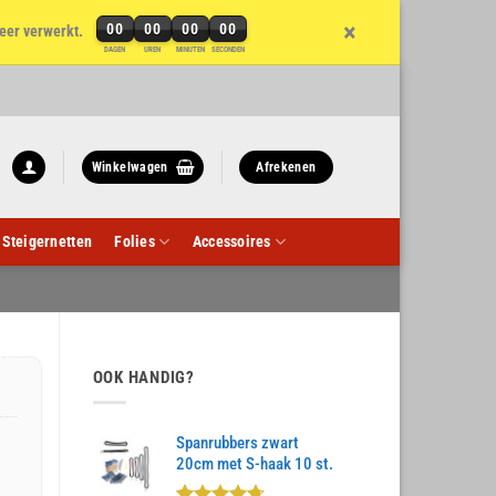
×
00
00
00
00
eer verwerkt.
DAGEN
UREN
MINUTEN
SECONDEN
Winkelwagen
Afrekenen
Steigernetten
Folies
Accessoires
OOK HANDIG?
Spanrubbers zwart
20cm met S-haak 10 st.