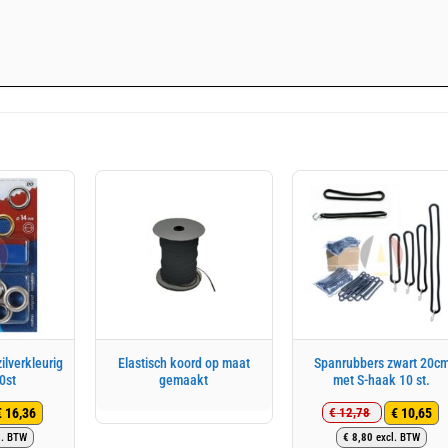
ilverkleurig
Elastisch koord op maat
Spanrubbers zwart 20c
0st
gemaakt
met S-haak 10 st.
€
16,36
€
10,65
€
12,78
rspronkelijke
idige
Oorspronkel
Huidige
l. BTW
€
8,80
excl. BTW
js
js
prijs
prijs