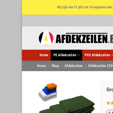
Wij zijn van 31 juli t/m 14 augustus m
Ga
naar
inhoud
Home
PE Afdekzeilen
PVC Afdekzeilen
Home
»
Shop
»
Afdekzeilen
»
Afdekzeilen 250
Gr
Gew
1