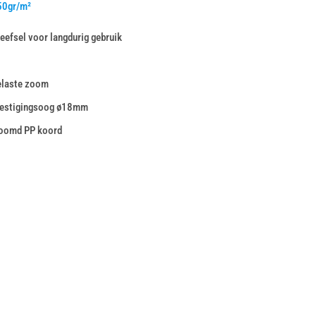
50gr/m²
efsel voor langdurig gebruik
elaste zoom
vestigingsoog ø18mm
zoomd PP koord