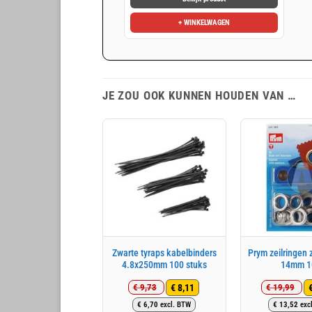
€ 383,33.
€ 311,45.
+ WINKELWAGEN
JE ZOU OOK KUNNEN HOUDEN VAN …
Zwarte tyraps kabelbinders
Prym zeilringen z
4.8x250mm 100 stuks
14mm 1
€
8,11
€
9,73
€
19,99
Oorspronkelijke
Huidige
Oo
Hu
€
6,70
excl. BTW
€
13,52
exc
prijs
prijs
pri
pri