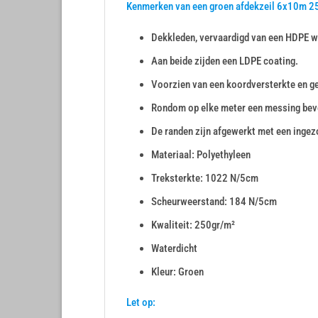
Kenmerken van een groen afdekzeil 6x10m 2
Dekkleden, vervaardigd van een HDPE we
Aan beide zijden een LDPE coating.
Voorzien van een koordversterkte en g
Rondom op elke meter een messing be
De randen zijn afgewerkt met een inge
Materiaal: Polyethyleen
Treksterkte: 1022 N/5cm
Scheurweerstand: 184 N/5cm
Kwaliteit: 250gr/m²
Waterdicht
Kleur: Groen
Let op: