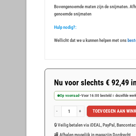
Bovengenoemde maten zijn de snijmaten. Afha
genoemde snijmaten
Hulp nodig?:
Wellicht dat we u kunnen helpen met ons
best
Nu voor slechts
€
92,49
i
Op voorraad
–
Voor 16:00 besteld = dezelfde we
TOEVOEGEN AAN WIN
Groen afdekzeil 6x10m 250gr/m² aantal
🔒 Veilig betalen via iDEAL, PayPal, Bancontac
🏬 Afhalen mogelijk in magazijn Dordrecht