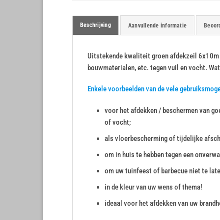
Beschrijving
Aanvullende informatie
Beoord
Uitstekende kwaliteit groen afdekzeil 6x10m
bouwmaterialen, etc. tegen vuil en vocht. Wa
Enkele voorbeelden van de vele gebruiksmog
voor het afdekken / beschermen van goe
of vocht;
als vloerbescherming of tijdelijke afsc
om in huis te hebben tegen een onverwa
om uw tuinfeest of barbecue niet te lat
in de kleur van uw wens of thema!
ideaal voor het afdekken van uw brandho