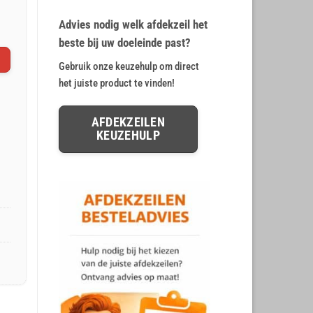
op
klant
€ 9,73.
€ 8,11.
waarderingen
Advies nodig welk afdekzeil het
beste bij uw doeleinde past?
Gebruik onze keuzehulp om direct
het juiste product te vinden!
AFDEKZEILEN
KEUZEHULP