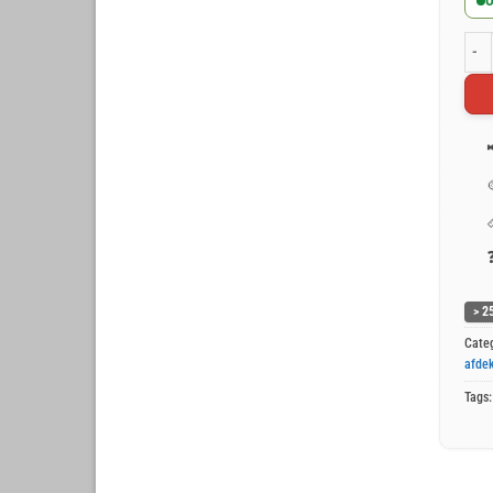
O
Groe
> 2
Cate
afdek
Tags