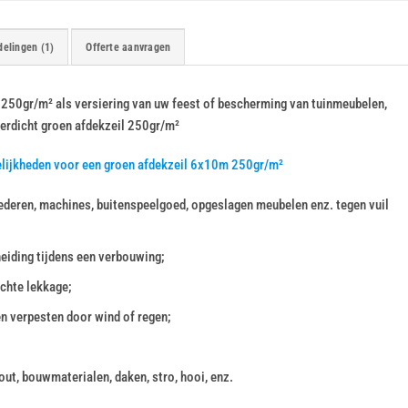
elingen (1)
Offerte aanvragen
 250gr/m² als versiering van uw feest of bescherming van tuinmeubelen,
terdicht groen afdekzeil 250gr/m²
elijkheden voor een groen afdekzeil 6x10m 250gr/m²
deren, machines, buitenspeelgoed, opgeslagen meubelen enz. tegen vuil
heiding tijdens een verbouwing;
chte lekkage;
en verpesten door wind of regen;
ut, bouwmaterialen, daken, stro, hooi, enz.