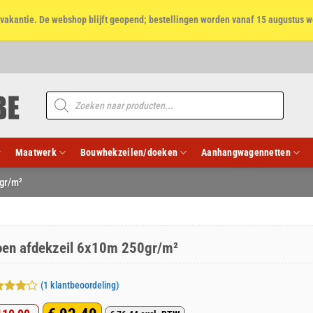
et vakantie. De webshop blijft geopend; bestellingen worden vanaf 15 augustus w
Producten
zoeken
Maatwerk
Bouwhekzeilen/doeken
Aanhangwagennetten
gr/m²
oen afdekzeil 6x10m 250gr/m²
(
1
klantbeoordeling)
aardeerd