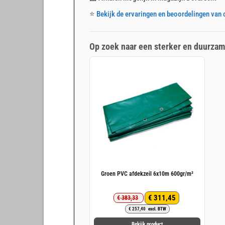
⭐
Bekijk de ervaringen en beoordelingen van 
Op zoek naar een sterker en duurzam
Groen PVC afdekzeil 6x10m 600gr/m²
€
311,45
€
383,33
Oorspronkelijke
Huidige
€
257,40
excl. BTW
prijs
prijs
was:
is:
Bekijk product