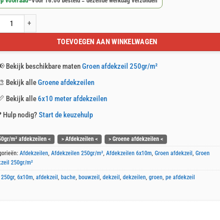
p voorraad
–
Voor 16:00 besteld = dezelfde werkdag verzonden
n afdekzeil 6x10m 250gr/m² aantal
TOEVOEGEN AAN WINKELWAGEN
📢
Bekijk beschikbare maten
Groen afdekzeil 250gr/m²
🎨
Bekijk alle
Groene afdekzeilen
📏
Bekijk alle
6x10 meter afdekzeilen
❓
Hulp nodig?
Start de keuzehulp
50gr/m² afdekzeilen <
> Afdekzeilen <
> Groene afdekzeilen <
gorieën:
Afdekzeilen
,
Afdekzeilen 250gr/m²
,
Afdekzeilen 6x10m
,
Groen afdekzeil
,
Groen
zeil 250gr/m²
:
250gr
,
6x10m
,
afdekzeil
,
bache
,
bouwzeil
,
dekzeil
,
dekzeilen
,
groen
,
pe afdekzeil