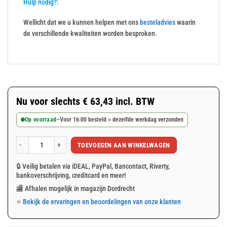
Hulp nodig?:
Wellicht dat we u kunnen helpen met ons
besteladvies
waarin
de verschillende kwaliteiten worden besproken.
Nu voor slechts
€
63,43
incl. BTW
Op voorraad
–
Voor 16:00 besteld = dezelfde werkdag verzonden
TOEVOEGEN AAN WINKELWAGEN
Wit afdekzeil 6x12m 150gr/m² aantal
🔒 Veilig betalen via iDEAL, PayPal, Bancontact, Riverty,
bankoverschrijving, creditcard en meer!
🏬 Afhalen mogelijk in magazijn Dordrecht
⭐
Bekijk de ervaringen en beoordelingen van onze klanten