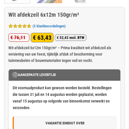
Wit afdekzeil 6x12m 150gr/m²
(
3
klantbeoordelingen)
Gewaardeerd
3
€
63,43
€
76,11
4.67
op 5
€
52,42
excl. BTW
Oorspronkelijke
Huidige
gebaseerd
op
klant
prijs
prijs
Wit afdekzeil 6x12m 150gr/m² – Prima kwaliteit wit afdekzeil als
waarderingen
versiering van uw feest, tijdelijk afdak of bescherming voor
was:
is:
tuinmeubelen of bouwmaterialen tegen vuil en vocht.
€ 76,11.
€ 63,43.
Ⓘ
AANGEPASTE LEVERTIJD
Dit voorraadproduct kan gewoon worden besteld. Bestellingen
die tussen 31 juli en 14 augustus worden geplaatst, worden
vanaf 15 augustus op volgorde van binnenkomst verwerkt en
verzonden.
VAKANTIE EINDIGT OVER