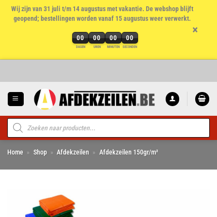
Wij zijn van 31 juli t/m 14 augustus met vakantie. De webshop blijft
geopend; bestellingen worden vanaf 15 augustus weer verwerkt.
×
00
00
00
00
DAGEN
UREN
MINUTEN
SECONDEN
Ga
naar
inhoud
Producten
zoeken
Home
»
Shop
»
Afdekzeilen
»
Afdekzeilen 150gr/m²