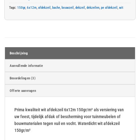
Tags:
150gr
,
6x12m
,
afdekzeil
,
bache
,
bouwzeil
,
dekzeil
,
dekzeilen
,
pe afdekzeil
,
wit
Beschrijving
Aanvullende informatie
Beoordelingen (3)
Offerte aanvragen
Prima kwaliteit wit afdekzeil 6x12m 150gr/m² als versiering van
uw feest, tijdelijk afdak of bescherming voor tuinmeubelen of
bouwmaterialen tegen vuil en vocht. Waterdicht wit afdekzeil
150gr/m²