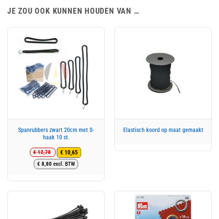
JE ZOU OOK KUNNEN HOUDEN VAN …
Spanrubbers zwart 20cm met S-
Elastisch koord op maat gemaakt
haak 10 st.
€
12,78
€
10,65
Oorspronkelijke
Huidige
€
8,80
excl. BTW
prijs
prijs
was:
is:
€ 12,78.
€ 10,65.