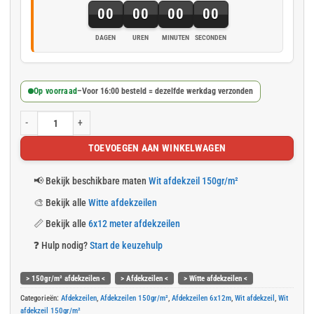
00
00
00
00
DAGEN
UREN
MINUTEN
SECONDEN
Op voorraad
–
Voor 16:00 besteld = dezelfde werkdag verzonden
Wit afdekzeil 6x12m 150gr/m² aantal
TOEVOEGEN AAN WINKELWAGEN
📢
Bekijk beschikbare maten
Wit afdekzeil 150gr/m²
🎨
Bekijk alle
Witte afdekzeilen
📏
Bekijk alle
6x12 meter afdekzeilen
❓
Hulp nodig?
Start de keuzehulp
> 150gr/m² afdekzeilen <
> Afdekzeilen <
> Witte afdekzeilen <
Categorieën:
Afdekzeilen
,
Afdekzeilen 150gr/m²
,
Afdekzeilen 6x12m
,
Wit afdekzeil
,
Wit
afdekzeil 150gr/m²