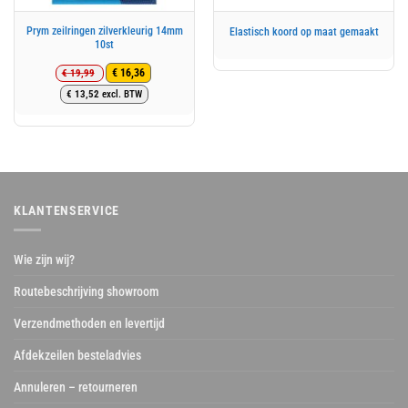
Prym zeilringen zilverkleurig 14mm
Elastisch koord op maat gemaakt
10st
€
19,99
€
16,36
Oorspronkelijke
Huidige
€
13,52
excl. BTW
prijs
prijs
was:
is:
€ 19,99.
€ 16,36.
KLANTENSERVICE
Wie zijn wij?
Routebeschrijving showroom
Verzendmethoden en levertijd
Afdekzeilen besteladvies
Annuleren – retourneren