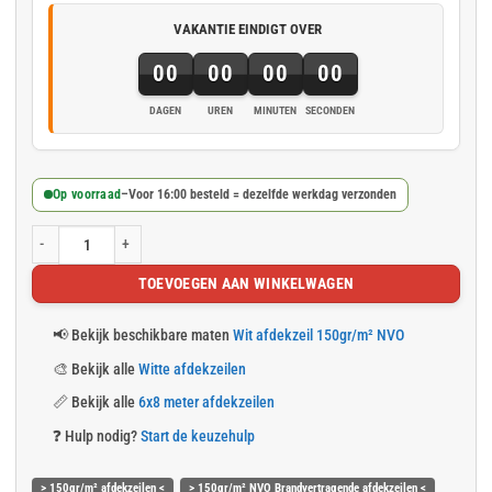
VAKANTIE EINDIGT OVER
00
00
00
00
DAGEN
UREN
MINUTEN
SECONDEN
Op voorraad
–
Voor 16:00 besteld = dezelfde werkdag verzonden
Wit afdekzeil 6x8m 150gr/m² NVO Brandvertragend aantal
TOEVOEGEN AAN WINKELWAGEN
📢
Bekijk beschikbare maten
Wit afdekzeil 150gr/m² NVO
🎨
Bekijk alle
Witte afdekzeilen
📏
Bekijk alle
6x8 meter afdekzeilen
❓
Hulp nodig?
Start de keuzehulp
> 150gr/m² afdekzeilen <
> 150gr/m² NVO Brandvertragende afdekzeilen <