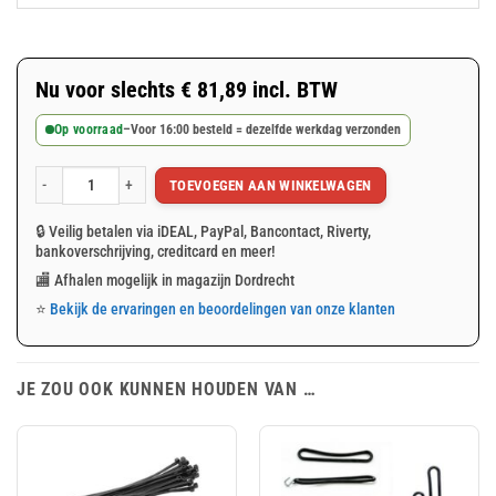
Nu voor slechts
€
81,89
incl. BTW
Op voorraad
–
Voor 16:00 besteld = dezelfde werkdag verzonden
TOEVOEGEN AAN WINKELWAGEN
Wit afdekzeil 6x8m 150gr/m² NVO Brandvertragend aantal
🔒 Veilig betalen via iDEAL, PayPal, Bancontact, Riverty,
bankoverschrijving, creditcard en meer!
🏬 Afhalen mogelijk in magazijn Dordrecht
⭐
Bekijk de ervaringen en beoordelingen van onze klanten
JE ZOU OOK KUNNEN HOUDEN VAN …