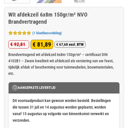
Wit afdekzeil 6x8m 150gr/m² NVO
Brandvertragend
(
1
klantbeoordeling)
Gewaardeerd
1
€
81,89
€
92,81
5
op 5
€
67,68
excl. BTW
Oorspronkelijke
Huidige
gebaseerd
op
klant
prijs
prijs
Brandvertragend wit afdekzeil 6x8m 150gr/m² – certificaat DIN
waardering
4102B1 – Zware kwaliteit wit afdekzeil als versiering van uw feest,
was:
is:
tijdelijk afdak of bescherming voor tuinmeubelen, bouwmaterialen,
€ 92,81.
€ 81,89.
etc.
Ⓘ
AANGEPASTE LEVERTIJD
Dit voorraadproduct kan gewoon worden besteld. Bestellingen
die tussen 31 juli en 14 augustus worden geplaatst, worden
vanaf 15 augustus op volgorde van binnenkomst verwerkt en
verzonden.