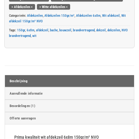
> Afdekzeilen <
> Witte afdekzeilen <
Categorieën:
Afdekzeilen
,
Afdekzeilen 150gr/m²
,
Afdekzeilen 6x8m
,
Wit afdekzeil
,
Wit
afdekzeil 150gr/m² NVO
Tags:
150gr
,
6x8m
,
afdekzeil
,
bache
,
bouwzeil
,
brandvertragend
,
dekzeil
,
dekzeilen
,
NVO
brandvertragend
,
wit
Beschrijving
Aanvullende informatie
Beoordelingen (1)
Offerte aanvragen
Prima kwaliteit wit afdekzeil 6x8m 150gr/m² NVO