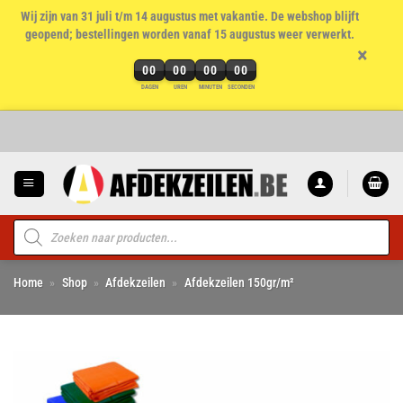
Wij zijn van 31 juli t/m 14 augustus met vakantie. De webshop blijft
geopend; bestellingen worden vanaf 15 augustus weer verwerkt.
×
00
00
00
00
DAGEN
UREN
MINUTEN
SECONDEN
Ga
naar
inhoud
Producten
zoeken
Home
»
Shop
»
Afdekzeilen
»
Afdekzeilen 150gr/m²