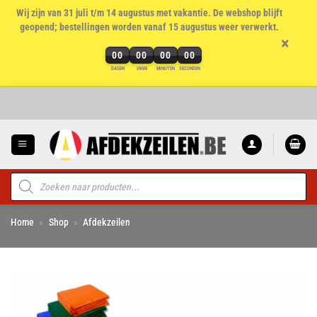
Wij zijn van 31 juli t/m 14 augustus met vakantie. De webshop blijft
geopend; bestellingen worden vanaf 15 augustus weer verwerkt.
×
00
00
00
00
DAGEN
UREN
MINUTEN
SECONDEN
Ga
naar
inhoud
Producten
zoeken
Home
»
Shop
»
Afdekzeilen