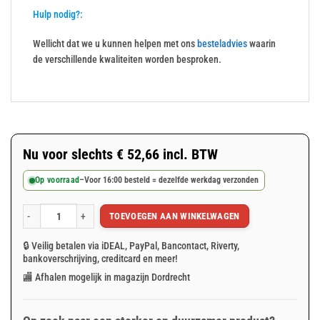
Hulp nodig?:
Wellicht dat we u kunnen helpen met ons
besteladvies
waarin
de verschillende kwaliteiten worden besproken.
Nu voor slechts
€
52,66
incl. BTW
Op voorraad
–
Voor 16:00 besteld = dezelfde werkdag verzonden
TOEVOEGEN AAN WINKELWAGEN
Grijs afdekzeil 4x8m 250gr/m² aantal
🔒 Veilig betalen via iDEAL, PayPal, Bancontact, Riverty,
bankoverschrijving, creditcard en meer!
🏬 Afhalen mogelijk in magazijn Dordrecht