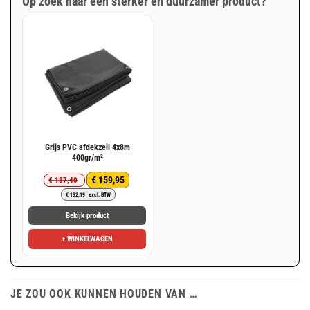
Op zoek naar een sterker en duurzamer product?
Grijs PVC afdekzeil 4x8m
400gr/m²
€
159,95
€
187,40
Oorspronkelijke
Huidige
€
132,19
excl. BTW
prijs
prijs
was:
is:
Bekijk product
€ 187,40.
€ 159,95.
+ WINKELWAGEN
JE ZOU OOK KUNNEN HOUDEN VAN …