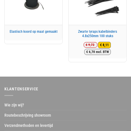
Zwarte tyraps kabelbinders
Elastisch koord op maat gemaakt
4.8x250mm 100 stuks
€
9,73
€
8,11
Oorspronkelijke
Huidige
€
6,70
excl. BTW
prijs
prijs
was:
is:
€ 9,73.
€ 8,11.
KLANTENSERVICE
Wie zijn wij?
Routebeschrijving showroom
Verzendmethoden en levertijd