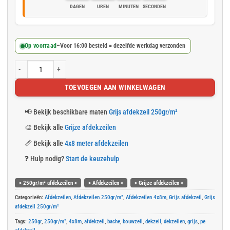
DAGEN
UREN
MINUTEN
SECONDEN
Op voorraad
–
Voor 16:00 besteld = dezelfde werkdag verzonden
Grijs afdekzeil 4x8m 250gr/m² aantal
TOEVOEGEN AAN WINKELWAGEN
📢
Bekijk beschikbare maten
Grijs afdekzeil 250gr/m²
🎨
Bekijk alle
Grijze afdekzeilen
📏
Bekijk alle
4x8 meter afdekzeilen
❓
Hulp nodig?
Start de keuzehulp
> 250gr/m² afdekzeilen <
> Afdekzeilen <
> Grijze afdekzeilen <
Categorieën:
Afdekzeilen
,
Afdekzeilen 250gr/m²
,
Afdekzeilen 4x8m
,
Grijs afdekzeil
,
Grijs
afdekzeil 250gr/m²
Tags:
250gr
,
250gr/m²
,
4x8m
,
afdekzeil
,
bache
,
bouwzeil
,
dekzeil
,
dekzeilen
,
grijs
,
pe