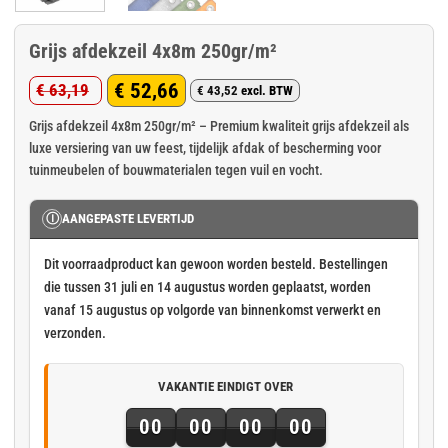
Grijs afdekzeil 4x8m 250gr/m²
€
52,66
€
63,19
€
43,52
excl. BTW
Oorspronkelijke
Huidige
prijs
prijs
Grijs afdekzeil 4x8m 250gr/m² – Premium kwaliteit grijs afdekzeil als
luxe versiering van uw feest, tijdelijk afdak of bescherming voor
was:
is:
tuinmeubelen of bouwmaterialen tegen vuil en vocht.
€ 63,19.
€ 52,66.
Ⓘ
AANGEPASTE LEVERTIJD
Dit voorraadproduct kan gewoon worden besteld. Bestellingen
die tussen 31 juli en 14 augustus worden geplaatst, worden
vanaf 15 augustus op volgorde van binnenkomst verwerkt en
verzonden.
VAKANTIE EINDIGT OVER
00
00
00
00