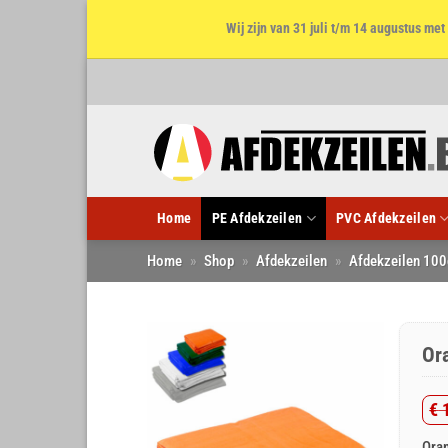
Wij zijn van 31 juli t/m 14 augustus m
Ga
naar
inhoud
Home
PE Afdekzeilen
PVC Afdekzeilen
Home
»
Shop
»
Afdekzeilen
»
Afdekzeilen 100
Or
€
1
Oo
Hu
Oran