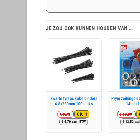
JE ZOU OOK KUNNEN HOUDEN VAN …
Zwarte tyraps kabelbinders
Prym zeilringen z
4.8x250mm 100 stuks
14mm 1
€
8,11
€
9,73
€
19,99
Oorspronkelijke
Huidige
Oo
Hu
€
6,70
excl. BTW
€
13,52
exc
prijs
prijs
pri
pri
was:
is:
wa
is:
€ 9,73.
€ 8,11.
€ 
€ 