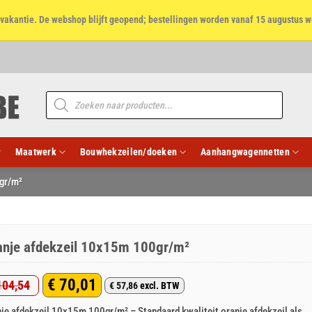
et vakantie. De webshop blijft geopend; bestellingen worden vanaf 15 augustus w
Producten
zoeken
Maatwerk
Bouwhekzeilen/doeken
Aanhangwagennetten
gr/m²
anje afdekzeil 10x15m 100gr/m²
€
70,01
04,54
€
57,86
excl. BTW
rspronkelijke
idige
je afdekzeil 10x15m 100gr/m² – Standaard kwaliteit oranje afdekzeil als