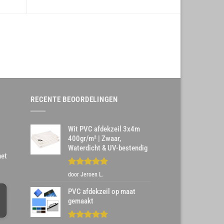
RECENTE BEOORDELINGEN
Wit PVC afdekzeil 3x4m
400gr/m² | Zwaar,
Waterdicht & UV-bestendig
het
Gewaardeerd
door Jeroen L.
5
uit 5
PVC afdekzeil op maat
gemaakt