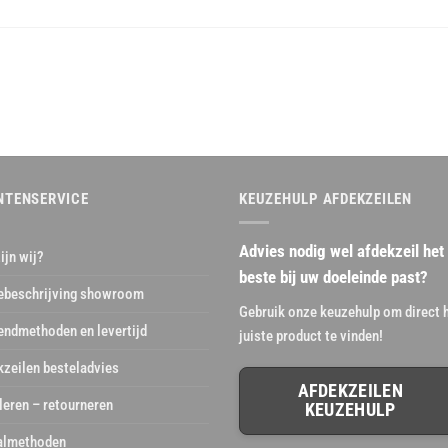
NTENSERVICE
KEUZEHULP AFDEKZEILEN
Advies nodig wel afdekzeil het
ijn wij?
beste bij uw doeleinde past?
ebeschrijving showroom
Gebruik onze keuzehulp om direct 
endmethoden en levertijd
juiste product te vinden!
kzeilen besteladvies
AFDEKZEILEN
leren – retourneren
KEUZEHULP
almethoden