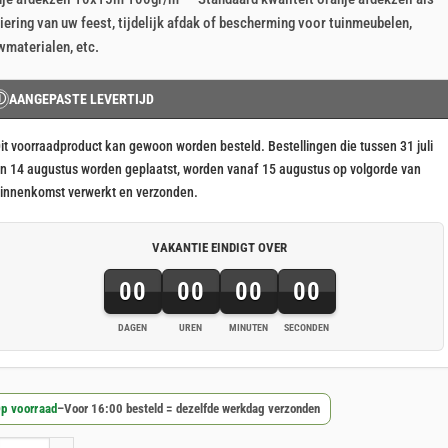
js
js
iering van uw feest, tijdelijk afdak of bescherming voor tuinmeubelen,
s:
materialen, etc.
104,54.
70,01.
Ⓘ
AANGEPASTE LEVERTIJD
it voorraadproduct kan gewoon worden besteld. Bestellingen die tussen 31 juli
n 14 augustus worden geplaatst, worden vanaf 15 augustus op volgorde van
innenkomst verwerkt en verzonden.
VAKANTIE EINDIGT OVER
00
00
00
00
DAGEN
UREN
MINUTEN
SECONDEN
p voorraad
–
Voor 16:00 besteld = dezelfde werkdag verzonden