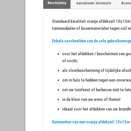
Beschrijving
Aanvullende informatie
Beoord
Standaard kwaliteit oranje afdekzeil 10x15m 
tuinmeubelen of bouwmaterialen tegen vuil e
Enkele voorbeelden van de vele gebruiksmog
voor het afdekken / beschermen van goe
of vocht;
als vloerbescherming of tijdelijke afsc
om in huis te hebben tegen een onverwa
om uw tuinfeest of barbecue niet te lat
in de kleur van uw wens of thema!
ideaal voor het afdekken van uw brandho
Kenmerken van een oranje afdekzeil 10x15m