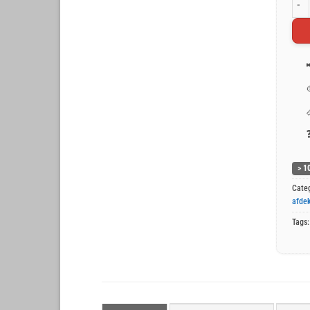
Oran
> 1
Cate
afdek
Tags