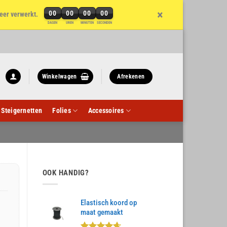
×
00
00
00
00
eer verwerkt.
DAGEN
UREN
MINUTEN
SECONDEN
Winkelwagen
Afrekenen
Steigernetten
Folies
Accessoires
OOK HANDIG?
Elastisch koord op
maat gemaakt