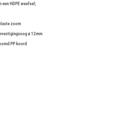
n een HDPE weefsel;
gelaste zoom
bevestigingsoog ø 12mm
zoomd PP koord