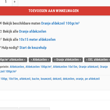
je afdekzeil 10x15m 100gr/m² aantal
TOEVOEGEN AAN WINKELWAGEN
📢
Bekijk beschikbare maten
Oranje afdekzeil 100gr/m²
🎨
Bekijk alle
Oranje afdekzeilen
📏
Bekijk alle
10x15 meter afdekzeilen
❓
Hulp nodig?
Start de keuzehulp
00gr/m² afdekzeilen <
> Afdekzeilen <
> Oranje afdekzeilen <
> XXL afdekzeilen <
gorieën:
Afdekzeilen
,
Afdekzeilen 100gr/m²
,
Afdekzeilen 10x15m
,
Oranje afdekzeil
,
Oranje
zeil 100gr/m²
:
100gr
,
10x15m
,
afdekzeil
,
bache
,
bouwzeil
,
dekzeil
,
dekzeilen
,
oranje
,
pe afdekzeil