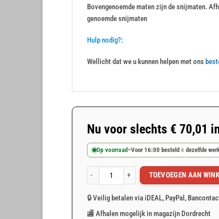
Bovengenoemde maten zijn de snijmaten. Afha
genoemde snijmaten
Hulp nodig?:
Wellicht dat we u kunnen helpen met ons
best
Nu voor slechts
€
70,01
i
Op voorraad
–
Voor 16:00 besteld = dezelfde we
TOEVOEGEN AAN WIN
Oranje afdekzeil 10x15m 100gr/m² aantal
🔒 Veilig betalen via iDEAL, PayPal, Bancontac
🏬 Afhalen mogelijk in magazijn Dordrecht