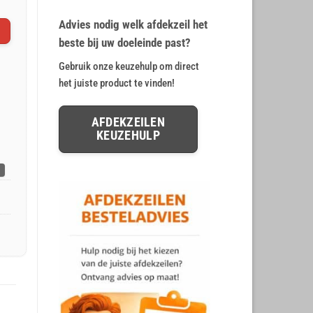
op
klant
€ 9,73.
€ 8,11.
waarderingen
Advies nodig welk afdekzeil het
beste bij uw doeleinde past?
Gebruik onze keuzehulp om direct
het juiste product te vinden!
AFDEKZEILEN
KEUZEHULP