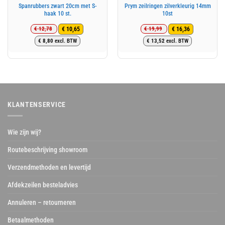
Spanrubbers zwart 20cm met S-
Prym zeilringen zilverkleurig 14mm
haak 10 st.
10st
€
12,78
€
19,99
€
10,65
€
16,36
Oorspronkelijke
Huidige
Oorspronkelijke
Huidige
€
8,80
excl. BTW
€
13,52
excl. BTW
prijs
prijs
prijs
prijs
was:
is:
was:
is:
€ 12,78.
€ 10,65.
€ 19,99.
€ 16,36.
KLANTENSERVICE
Wie zijn wij?
Routebeschrijving showroom
Verzendmethoden en levertijd
Afdekzeilen besteladvies
Annuleren – retourneren
Betaalmethoden