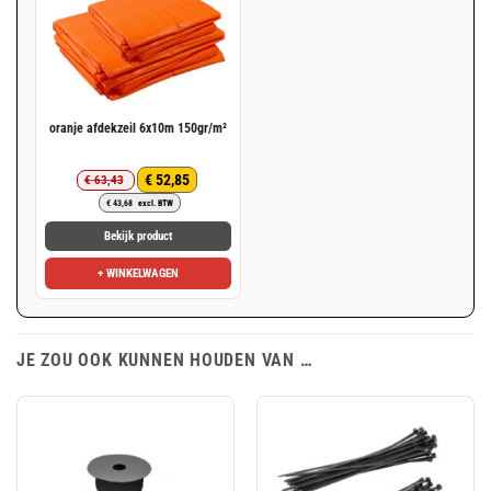
oranje afdekzeil 6x10m 150gr/m²
€
52,85
€
63,43
Oorspronkelijke
Huidige
€
43,68
excl. BTW
prijs
prijs
was:
is:
Bekijk product
€ 63,43.
€ 52,85.
+ WINKELWAGEN
JE ZOU OOK KUNNEN HOUDEN VAN …