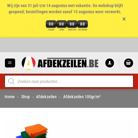
Wij zijn van 31 juli t/m 14 augustus met vakantie. De webshop blijft
geopend; bestellingen worden vanaf 15 augustus weer verwerkt.
×
00
00
00
00
DAGEN
UREN
MINUTEN
SECONDEN
Ga
naar
inhoud
Producten
zoeken
Home
»
Shop
»
Afdekzeilen
»
Afdekzeilen 100gr/m²