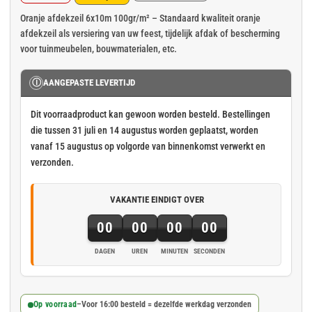
Oorspronkelijke
Huidige
prijs
prijs
Oranje afdekzeil 6x10m 100gr/m² – Standaard kwaliteit oranje
afdekzeil als versiering van uw feest, tijdelijk afdak of bescherming
was:
is:
voor tuinmeubelen, bouwmaterialen, etc.
€ 43,91.
€ 36,59.
Ⓘ
AANGEPASTE LEVERTIJD
Dit voorraadproduct kan gewoon worden besteld. Bestellingen
die tussen 31 juli en 14 augustus worden geplaatst, worden
vanaf 15 augustus op volgorde van binnenkomst verwerkt en
verzonden.
VAKANTIE EINDIGT OVER
00
00
00
00
DAGEN
UREN
MINUTEN
SECONDEN
Op voorraad
–
Voor 16:00 besteld = dezelfde werkdag verzonden