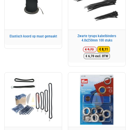
Zwarte tyraps kabelbinders
Elastisch koord op maat gemaakt
4.8x250mm 100 stuks
€
9,73
€
8,11
Oorspronkelijke
Huidige
€
6,70
excl. BTW
prijs
prijs
was:
is:
€ 9,73.
€ 8,11.