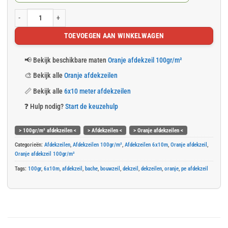
Oranje afdekzeil 6x10m 100gr/m² aantal
TOEVOEGEN AAN WINKELWAGEN
📢
Bekijk beschikbare maten
Oranje afdekzeil 100gr/m²
🎨
Bekijk alle
Oranje afdekzeilen
📏
Bekijk alle
6x10 meter afdekzeilen
❓
Hulp nodig?
Start de keuzehulp
> 100gr/m² afdekzeilen <
> Afdekzeilen <
> Oranje afdekzeilen <
Categorieën:
Afdekzeilen
,
Afdekzeilen 100gr/m²
,
Afdekzeilen 6x10m
,
Oranje afdekzeil
,
Oranje afdekzeil 100gr/m²
Tags:
100gr
,
6x10m
,
afdekzeil
,
bache
,
bouwzeil
,
dekzeil
,
dekzeilen
,
oranje
,
pe afdekzeil