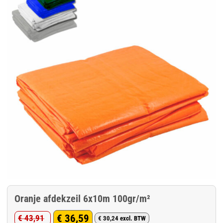
Oranje afdekzeil 6x10m 100gr/m²
€
36,59
€
43,91
€
30,24
excl. BTW