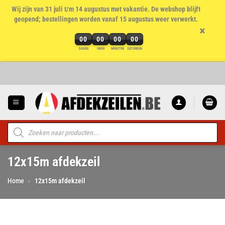
Wij zijn van 31 juli t/m 14 augustus met vakantie. De webshop blijft
geopend; bestellingen worden vanaf 15 augustus weer verwerkt.
×
00
00
00
00
DAGEN
UREN
MINUTEN
SECONDEN
Ga
naar
inhoud
Producten
zoeken
12x15m afdekzeil
Home
»
12x15m afdekzeil