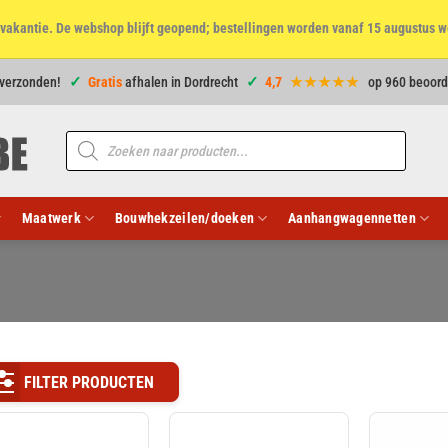
et vakantie. De webshop blijft geopend; bestellingen worden vanaf 15 augustus w
 verzonden!
Gratis
afhalen in Dordrecht
4,7
★★★★★
op 960 beoord
Producten
zoeken
Maatwerk
Bouwhekzeilen/doeken
Aanhangwagennetten
FILTER PRODUCTEN