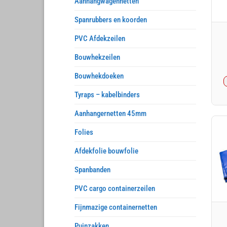
Aanhangwagennetten
Spanrubbers en koorden
PVC Afdekzeilen
Bouwhekzeilen
Bouwhekdoeken
Tyraps – kabelbinders
Aanhangernetten 45mm
Folies
Afdekfolie bouwfolie
Spanbanden
PVC cargo containerzeilen
Fijnmazige containernetten
Puinzakken