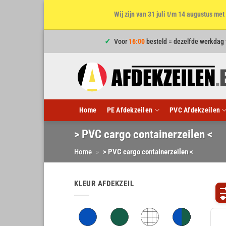
Wij zijn van 31 juli t/m 14 augustus m
Ga
Voor
16:00
besteld = dezelfde werkdag
naar
inhoud
Home
PE Afdekzeilen
PVC Afdekzeilen
> PVC cargo containerzeilen <
Home
»
> PVC cargo containerzeilen <
KLEUR AFDEKZEIL