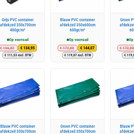
Grijs PVC container
Blauw PVC container
Groen P
afdekzeil 350x700cm
afdekzeil 350x600cm
afdekze
400gr/m²
600gr/m²
60
Op voorraad
Op voorraad
Op
€
134,95
€
144,07
€
156,82
€
172,88
€
172,88
Oorspronkelijke
Huidige
Oorspronkelijke
Huidige
€
111,53
excl. BTW
€
119,07
excl. BTW
€
119,
prijs
prijs
prijs
prijs
was:
is:
was:
is:
€ 156,82.
€ 134,95.
€ 172,88.
€ 144,07.
Blauw PVC container
Groen PVC container
Blauw P
afdekzeil 350x700cm
afdekzeil 350x700cm
afdekze