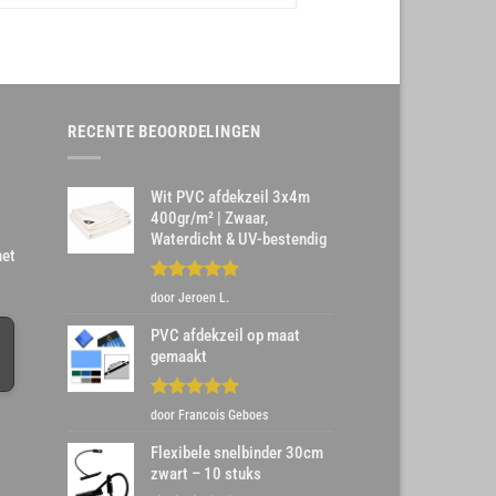
RECENTE BEOORDELINGEN
Wit PVC afdekzeil 3x4m
400gr/m² | Zwaar,
Waterdicht & UV-bestendig
het
Gewaardeerd
door Jeroen L.
5
uit 5
PVC afdekzeil op maat
gemaakt
Gewaardeerd
door Francois Geboes
5
uit 5
Flexibele snelbinder 30cm
zwart – 10 stuks