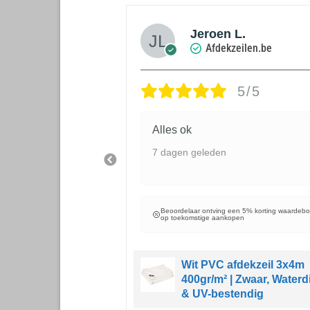
 De Greef
Jeroen L.
zeilen.be
Afdekzeilen.be
5/5
5/5
Alles ok
7 dagen geleden
Beoordelaar ontving een 5% korting waardeb
op toekomstige aankopen
een 5% korting waardebon
open
Wit PVC afdekzeil 3x4m
400gr/m² | Zwaar, Waterd
zeil 3x6m 150gr/m²
& UV-bestendig