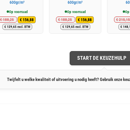
600gr/m²
600gr/m²
60
Op voorraad
Op voorraad
Op
€
156,88
€
156,88
€
188,25
€
188,25
€
215,15
Oorspronkelijke
Huidige
Oorspronkelijke
Huidige
€
129,65
excl. BTW
€
129,65
excl. BTW
€
148,
prijs
prijs
prijs
prijs
was:
is:
was:
is:
€ 188,25.
€ 156,88.
€ 188,25.
€ 156,88.
START DE KEUZEHULP
Twijfelt u welke kwaliteit of uitvoering u nodig heeft? Gebruik onze keuz