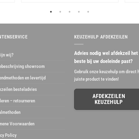
NTENSERVICE
KEUZEHULP AFDEKZEILEN
Advies nodig wel afdekzeil het
ijn wij?
beste bij uw doeleinde past?
ebeschrijving showroom
Gebruik onze keuzehulp om direct 
endmethoden en levertijd
juiste product te vinden!
kzeilen besteladvies
AFDEKZEILEN
leren – retourneren
KEUZEHULP
almethoden
mene Voorwaarden
cy Policy