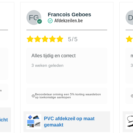
Francois Geboes
Afdekzeilen.be
5/5
Alles tijdig en correct
m
3 weken geleden
3
on
Beoordelaar ontving een 5% korting waardebon
op toekomstige aankopen
PVC afdekzeil op maat
icht
gemaakt