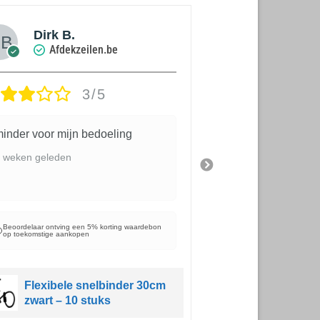
Dirk B.
Dirk B.
Afdekzeilen.be
Afdekz
3/5
inder voor mijn bedoeling
kwaliteit en mooi
 weken geleden
3 weken geleden
Beoordelaar ontving e
op toekomstige aanko
Beoordelaar ontving een 5% korting waardebon
op toekomstige aankopen
Schaduwd
windbreek
Flexibele snelbinder 30cm
balkondoe
zwart – 10 stuks
185gr/m² 