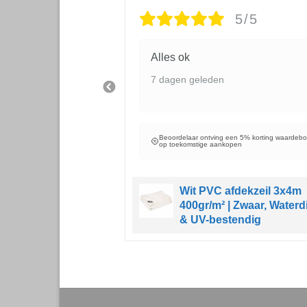
5/5
5/5
Alles ok
7 dagen geleden
Beoordelaar ontving een 5% korting waardeb
op toekomstige aankopen
een 5% korting waardebon
open
Wit PVC afdekzeil 3x4m
400gr/m² | Zwaar, Waterd
zeil 3x6m 150gr/m²
& UV-bestendig