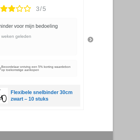
3/5
inder voor mijn bedoeling
kwaliteit en mooi
 weken geleden
3 weken geleden
Beoordelaar ontving e
op toekomstige aanko
Beoordelaar ontving een 5% korting waardebon
op toekomstige aankopen
Schaduwd
windbreek
Flexibele snelbinder 30cm
balkondoe
zwart – 10 stuks
185gr/m² 