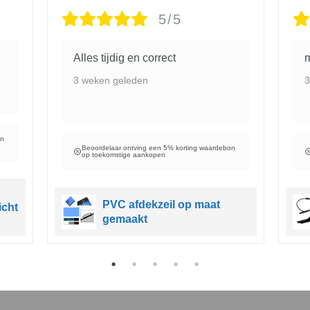
5/5
Alles tijdig en correct
m
3 weken geleden
3
on
Beoordelaar ontving een 5% korting waardebon
op toekomstige aankopen
PVC afdekzeil op maat
icht
gemaakt