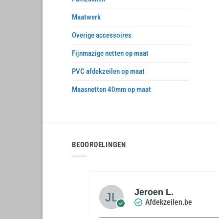
Maatwerk
Overige accessoires
Fijnmazige netten op maat
PVC afdekzeilen op maat
Maasnetten 40mm op maat
BEOORDELINGEN
 De Greef
Jeroen L.
zeilen.be
Afdekzeilen.be