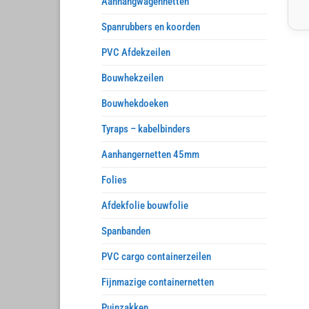
Aanhangwagennetten
Spanrubbers en koorden
PVC Afdekzeilen
Bouwhekzeilen
Bouwhekdoeken
Tyraps – kabelbinders
Aanhangernetten 45mm
Folies
Afdekfolie bouwfolie
Spanbanden
PVC cargo containerzeilen
Fijnmazige containernetten
Puinzakken