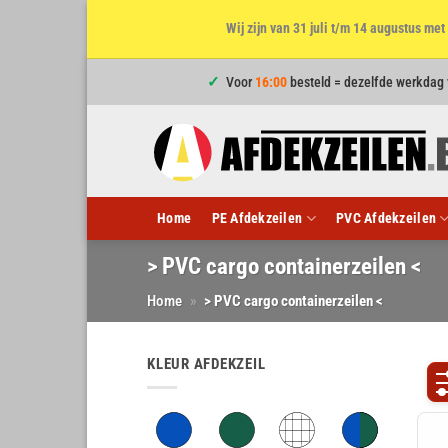
Wij zijn van 31 juli t/m 14 augustus m
Ga
Voor
16:00
besteld = dezelfde werkdag
naar
inhoud
Home
PE Afdekzeilen
PVC Afdekzeilen
> PVC cargo containerzeilen <
Home
»
> PVC cargo containerzeilen <
KLEUR AFDEKZEIL