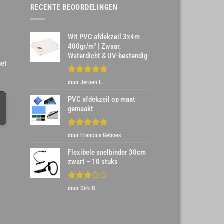
RECENTE BEOORDELINGEN
Wit PVC afdekzeil 3x4m
400gr/m² | Zwaar,
Waterdicht & UV-bestendig
het
Gewaardeerd
door Jeroen L.
5
uit 5
PVC afdekzeil op maat
gemaakt
Gewaardeerd
door Francois Geboes
5
uit 5
Flexibele snelbinder 30cm
zwart – 10 stuks
Gewaardeerd
door Dirk B.
3
uit 5