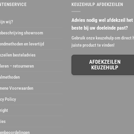
NTENSERVICE
KEUZEHULP AFDEKZEILEN
Advies nodig wel afdekzeil het
ijn wij?
beste bij uw doeleinde past?
ebeschrijving showroom
Gebruik onze keuzehulp om direct 
endmethoden en levertijd
juiste product te vinden!
kzeilen besteladvies
AFDEKZEILEN
leren – retourneren
KEUZEHULP
almethoden
mene Voorwaarden
cy Policy
right
ies
tenbeoordelingen