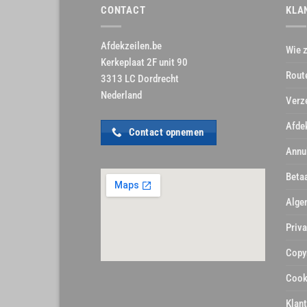
CONTACT
KLA
Afdekzeilen.be
Wie z
Kerkeplaat 2F unit 90
Rout
3313 LC Dordrecht
Nederland
Verz
Afde
Contact opnemen
Annu
Beta
Alge
Priva
Copy
Cook
Klan