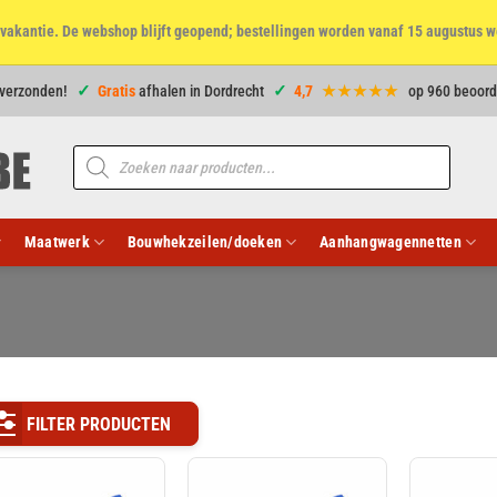
et vakantie. De webshop blijft geopend; bestellingen worden vanaf 15 augustus w
 verzonden!
Gratis
afhalen in Dordrecht
4,7
★★★★★
op 960 beoord
Producten
zoeken
Maatwerk
Bouwhekzeilen/doeken
Aanhangwagennetten
FILTER PRODUCTEN