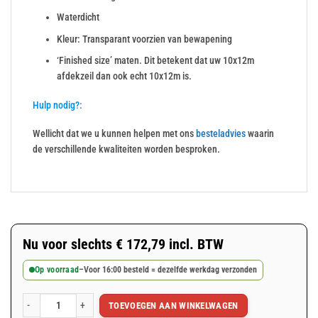
Waterdicht
Kleur: Transparant voorzien van bewapening
‘Finished size’ maten. Dit betekent dat uw 10x12m
afdekzeil dan ook echt 10x12m is.
Hulp nodig?:
Wellicht dat we u kunnen helpen met ons
besteladvies
waarin
de verschillende kwaliteiten worden besproken.
Nu voor slechts
€
172,79
incl. BTW
Op voorraad
–
Voor 16:00 besteld = dezelfde werkdag verzonden
TOEVOEGEN AAN WINKELWAGEN
Gewapend transparant afdekzeil 10x12m 200gr/m² met ringen aantal