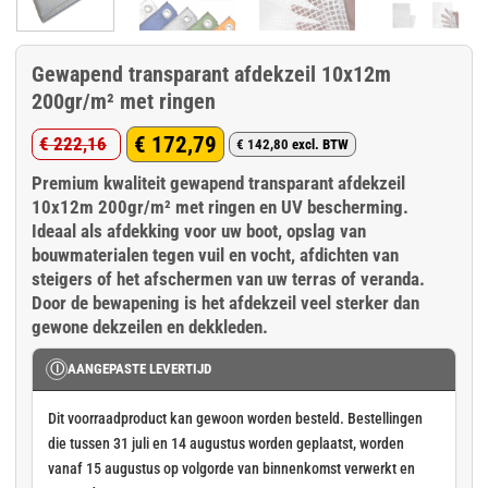
Gewapend transparant afdekzeil 10x12m
200gr/m² met ringen
€
172,79
€
222,16
€
142,80
excl. BTW
Oorspronkelijke
Huidige
Premium kwaliteit gewapend transparant afdekzeil
prijs
prijs
10x12m 200gr/m² met ringen en UV bescherming.
was:
is:
Ideaal als afdekking voor uw boot, opslag van
€ 222,16.
€ 172,79.
bouwmaterialen tegen vuil en vocht, afdichten van
steigers of het afschermen van uw terras of veranda.
Door de bewapening is het afdekzeil veel sterker dan
gewone dekzeilen en dekkleden.
Ⓘ
AANGEPASTE LEVERTIJD
Dit voorraadproduct kan gewoon worden besteld. Bestellingen
die tussen 31 juli en 14 augustus worden geplaatst, worden
vanaf 15 augustus op volgorde van binnenkomst verwerkt en