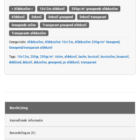
> Afdekzeilen <
10x12m afdekzeil
200gr/m² gewapende afdekzeilen
Afdekzeil
Dekzeil
Dekzeil gewapend
Dekzeil transparant
Gewapende zeilen
Transparant gewapend afdekzeil
Transparante afdekzeilen
Categorieën:
Afdekzeilen
,
Afdekzeilen 10x12m
,
Afdekzeilen 200gr/m² Gewapend
,
Gewapend/transparant afdekzeil
Tags:
10x12m
,
200gr
,
200gr/m²
,
4x6m
,
afdekzeil
,
bache
,
bootzeil
,
bootzeilen
,
bouwzeil
,
dekkleed
,
dekzeil
,
dekzeilen
,
gewapend
,
pe afdekzeil
,
transparant
Beschrijving
Aanvullende informatie
Beoordelingen (0)