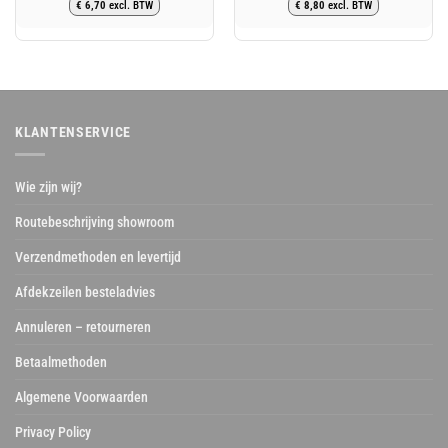
€
6,70
excl. BTW
€
8,80
excl. BTW
prijs
prijs
prijs
prijs
was:
is:
was:
is:
€ 9,73.
€ 8,11.
€ 12,78.
€ 10,65.
KLANTENSERVICE
Wie zijn wij?
Routebeschrijving showroom
Verzendmethoden en levertijd
Afdekzeilen besteladvies
Annuleren – retourneren
Betaalmethoden
Algemene Voorwaarden
Privacy Policy