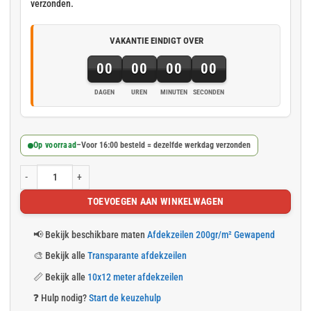
verzonden.
VAKANTIE EINDIGT OVER
00
00
00
00
DAGEN
UREN
MINUTEN
SECONDEN
Op voorraad
–
Voor 16:00 besteld = dezelfde werkdag verzonden
Gewapend transparant afdekzeil 10x12m 200gr/m² met ringen aantal
TOEVOEGEN AAN WINKELWAGEN
📢
Bekijk beschikbare maten
Afdekzeilen 200gr/m² Gewapend
🎨
Bekijk alle
Transparante afdekzeilen
📏
Bekijk alle
10x12 meter afdekzeilen
❓
Hulp nodig?
Start de keuzehulp