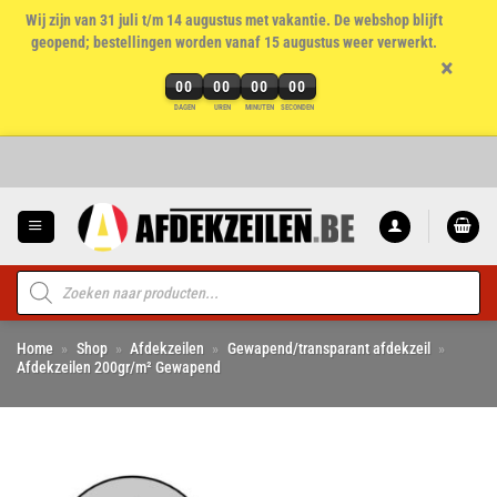
Wij zijn van 31 juli t/m 14 augustus met vakantie. De webshop blijft
geopend; bestellingen worden vanaf 15 augustus weer verwerkt.
×
00
00
00
00
DAGEN
UREN
MINUTEN
SECONDEN
Ga
naar
inhoud
Producten
zoeken
Home
»
Shop
»
Afdekzeilen
»
Gewapend/transparant afdekzeil
»
Afdekzeilen 200gr/m² Gewapend