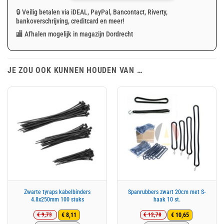
🔒 Veilig betalen via iDEAL, PayPal, Bancontact, Riverty,
bankoverschrijving, creditcard en meer!
🏬 Afhalen mogelijk in magazijn Dordrecht
JE ZOU OOK KUNNEN HOUDEN VAN …
Zwarte tyraps kabelbinders
Spanrubbers zwart 20cm met S-
4.8x250mm 100 stuks
haak 10 st.
€
9,73
€
12,78
€
8,11
€
10,65
Oorspronkelijke
Huidige
Oorspronkelijke
Huidige