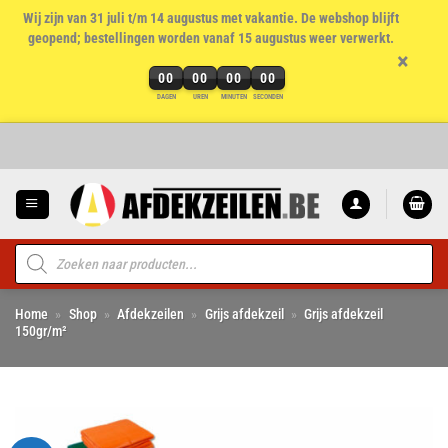
Wij zijn van 31 juli t/m 14 augustus met vakantie. De webshop blijft
geopend; bestellingen worden vanaf 15 augustus weer verwerkt.
×
00
00
00
00
DAGEN
UREN
MINUTEN
SECONDEN
Ga
naar
inhoud
Producten
zoeken
Home
»
Shop
»
Afdekzeilen
»
Grijs afdekzeil
»
Grijs afdekzeil
150gr/m²