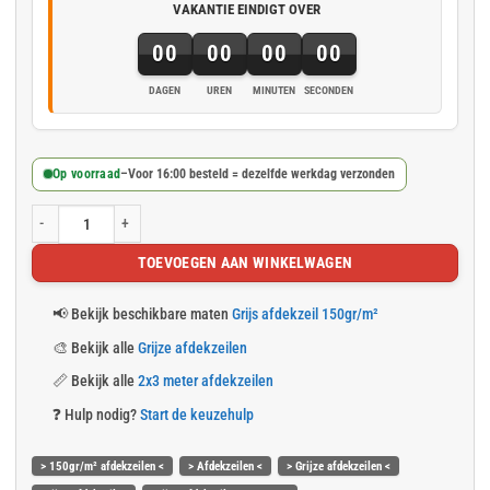
VAKANTIE EINDIGT OVER
00
00
00
00
DAGEN
UREN
MINUTEN
SECONDEN
Op voorraad
–
Voor 16:00 besteld = dezelfde werkdag verzonden
Grijs afdekzeil 2x3m 150gr/m² aantal
TOEVOEGEN AAN WINKELWAGEN
📢
Bekijk beschikbare maten
Grijs afdekzeil 150gr/m²
🎨
Bekijk alle
Grijze afdekzeilen
📏
Bekijk alle
2x3 meter afdekzeilen
❓
Hulp nodig?
Start de keuzehulp
> 150gr/m² afdekzeilen <
> Afdekzeilen <
> Grijze afdekzeilen <