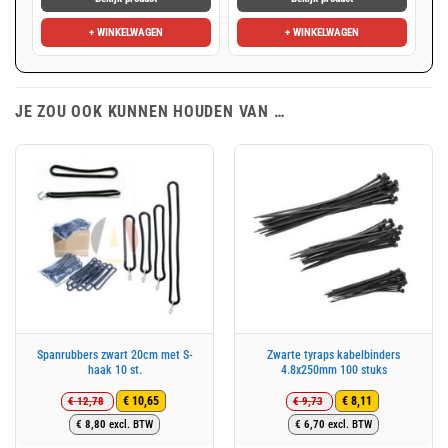
€ 12,68.
€ 10,58.
€ 36,74.
€ 29,95.
+ WINKELWAGEN
+ WINKELWAGEN
JE ZOU OOK KUNNEN HOUDEN VAN …
Spanrubbers zwart 20cm met S-
Zwarte tyraps kabelbinders
haak 10 st.
4.8x250mm 100 stuks
€
12,78
€
9,73
€
10,65
€
8,11
Oorspronkelijke
Huidige
Oorspronkelijke
Huidige
€
8,80
excl. BTW
€
6,70
excl. BTW
prijs
prijs
prijs
prijs