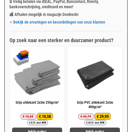
🔒 Veilig betalen via iDEAL, PayPal, Bancontact, Riverty,
bankoverschrijving, creditcard en meer!
🏬 Afhalen mogelijk in magazijn Dordrecht
⭐
Bekijk de ervaringen en beoordelingen van onze klanten
Op zoek naar een sterker en duurzamer product?
Grijs afdekzeil 2x3m 250gr/m²
Grijs PVC afdekzeil 2x3m
400gr/m²
€
10,58
€
29,95
€
12,68
€
36,74
Oorspronkelijke
Huidige
Oorspronkelijke
Huidige
€
8,74
excl. BTW
€
24,75
excl. BTW
prijs
prijs
prijs
prijs
was:
is:
was:
is:
Bekijk product
Bekijk product