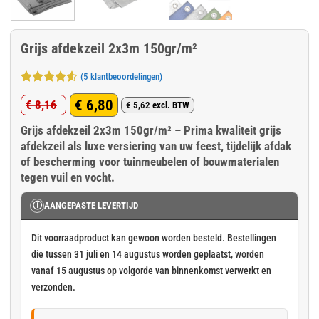
Grijs afdekzeil 2x3m 150gr/m²
(
5
klantbeoordelingen)
Gewaardeerd
5
€
6,80
€
8,16
4.6
op 5
€
5,62
excl. BTW
Oorspronkelijke
Huidige
gebaseerd
op
klant
Grijs afdekzeil 2x3m 150gr/m² – Prima kwaliteit grijs
prijs
prijs
waarderingen
afdekzeil als luxe versiering van uw feest, tijdelijk afdak
was:
is:
of bescherming voor tuinmeubelen of bouwmaterialen
€ 8,16.
€ 6,80.
tegen vuil en vocht.
Ⓘ
AANGEPASTE LEVERTIJD
Dit voorraadproduct kan gewoon worden besteld. Bestellingen
die tussen 31 juli en 14 augustus worden geplaatst, worden
vanaf 15 augustus op volgorde van binnenkomst verwerkt en
verzonden.