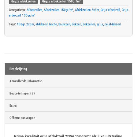
Grijze afdekzeilen
Grijze afdekzeilen 150gr/m²
Categorieën:
Afdekzeilen
,
Afdekzeilen 150gr/m²
,
Afdekzeilen 2x3m
,
Grijs afdekzeil
,
Grijs
afdekzeil 150gr/m²
Tags:
150gr
,
2x3m
,
afdekzeil
,
bache
,
bouwzeil
,
dekzeil
,
dekzeilen
,
grijs
,
pe afdekzeil
Beschrijving
Aanvullende informatie
Beoordelingen (5)
Extra
Offerte aanvragen
Prima kwaliteit grijs afdekzeil 2x3m 150gr/m² als luxe uitstraling