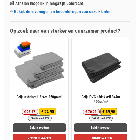
🏬 Afhalen mogelijk in magazijn Dordrecht
⭐
Bekijk de ervaringen en beoordelingen van onze klanten
Op zoek naar een sterker en duurzamer product?
Grijs afdekzeil 3x4m 250gr/m²
Grijs PVC afdekzeil 3x4m
400gr/m²
€
24,90
€
59,95
€
25,37
€
70,28
Oorspronkelijke
Huidige
Oorspronkelijke
Huidige
€
20,58
excl. BTW
€
49,55
excl. BTW
prijs
prijs
prijs
prijs
was:
is:
was:
is:
Bekijk product
Bekijk product
€ 25,37.
€ 24,90.
€ 70,28.
€ 59,95.
+ WINKELWAGEN
+ WINKELWAGEN