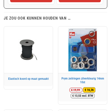
JE ZOU OOK KUNNEN HOUDEN VAN …
Prym zeilringen zilverkleurig 14mm
Elastisch koord op maat gemaakt
10st
€
19,99
€
16,36
Oorspronkelijke
Huidige
€
13,52
excl. BTW
prijs
prijs
was:
is:
€ 19,99.
€ 16,36.