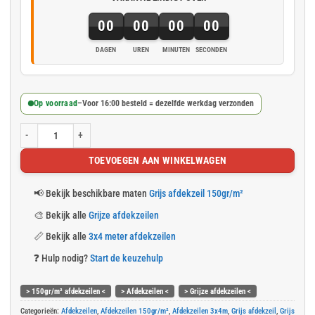
00
00
00
00
DAGEN
UREN
MINUTEN
SECONDEN
Op voorraad
–
Voor 16:00 besteld = dezelfde werkdag verzonden
Grijs afdekzeil 3x4m 150gr/m² aantal
TOEVOEGEN AAN WINKELWAGEN
📢
Bekijk beschikbare maten
Grijs afdekzeil 150gr/m²
🎨
Bekijk alle
Grijze afdekzeilen
📏
Bekijk alle
3x4 meter afdekzeilen
❓
Hulp nodig?
Start de keuzehulp
> 150gr/m² afdekzeilen <
> Afdekzeilen <
> Grijze afdekzeilen <
Categorieën:
Afdekzeilen
,
Afdekzeilen 150gr/m²
,
Afdekzeilen 3x4m
,
Grijs afdekzeil
,
Grijs