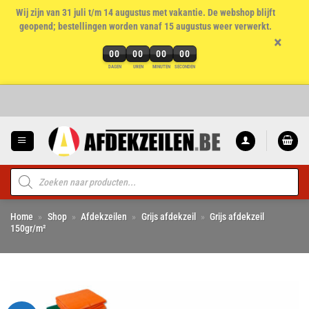
Wij zijn van 31 juli t/m 14 augustus met vakantie. De webshop blijft
geopend; bestellingen worden vanaf 15 augustus weer verwerkt.
×
00
00
00
00
DAGEN
UREN
MINUTEN
SECONDEN
Ga
naar
inhoud
Producten
zoeken
Home
»
Shop
»
Afdekzeilen
»
Grijs afdekzeil
»
Grijs afdekzeil
150gr/m²