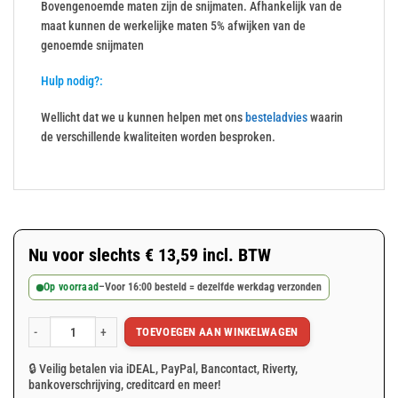
Bovengenoemde maten zijn de snijmaten. Afhankelijk van de
maat kunnen de werkelijke maten 5% afwijken van de
genoemde snijmaten
Hulp nodig?:
Wellicht dat we u kunnen helpen met ons
besteladvies
waarin
de verschillende kwaliteiten worden besproken.
Nu voor slechts
€
13,59
incl. BTW
Op voorraad
–
Voor 16:00 besteld = dezelfde werkdag verzonden
TOEVOEGEN AAN WINKELWAGEN
Grijs afdekzeil 3x4m 150gr/m² aantal
🔒 Veilig betalen via iDEAL, PayPal, Bancontact, Riverty,
bankoverschrijving, creditcard en meer!