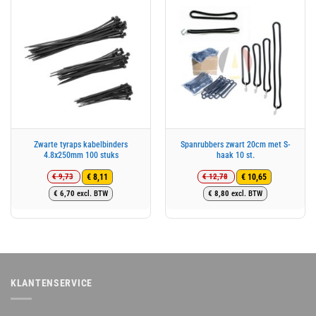
Zwarte tyraps kabelbinders
Spanrubbers zwart 20cm met S-
4.8x250mm 100 stuks
haak 10 st.
€
9,73
€
12,78
€
8,11
€
10,65
Oorspronkelijke
Huidige
Oorspronkelijke
Huidige
€
6,70
excl. BTW
€
8,80
excl. BTW
prijs
prijs
prijs
prijs
was:
is:
was:
is:
€ 9,73.
€ 8,11.
€ 12,78.
€ 10,65.
KLANTENSERVICE