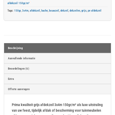
afdekzeil 150gr/m²
Tags:
150gr
,
3x4m
,
afdekzeil
,
bache
,
bouwzeil
,
dekzeil
,
dekzeilen
,
grijs
,
pe afdekzeil
Beschrijving
Aanvullende informatie
Beoordelingen (6)
Extra
Offerte aanvragen
Prima kwaliteit grijs afdekzeil 3x4m 150gr/m² als luxe uitstraling
van uw feest, tijdelijk afdak of bescherming voor tuinmeubelen