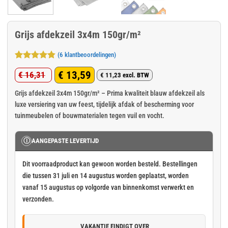
Grijs afdekzeil 3x4m 150gr/m²
(
6
klantbeoordelingen)
Gewaardeerd
6
€
13,59
€
16,31
4.83
op 5
€
11,23
excl. BTW
Oorspronkelijke
Huidige
gebaseerd
op
klant
prijs
prijs
Grijs afdekzeil 3x4m 150gr/m² – Prima kwaliteit blauw afdekzeil als
waarderingen
luxe versiering van uw feest, tijdelijk afdak of bescherming voor
was:
is:
tuinmeubelen of bouwmaterialen tegen vuil en vocht.
€ 16,31.
€ 13,59.
Ⓘ
AANGEPASTE LEVERTIJD
Dit voorraadproduct kan gewoon worden besteld. Bestellingen
die tussen 31 juli en 14 augustus worden geplaatst, worden
vanaf 15 augustus op volgorde van binnenkomst verwerkt en
verzonden.
VAKANTIE EINDIGT OVER