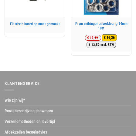
Prym zeilringen zilverkleurig 14mm
Elastisch koord op maat gemaakt
10st
€
19,99
€
16,36
Oorspronkelijke
Huidige
€
13,52
excl. BTW
prijs
prijs
was:
is:
€ 19,99.
€ 16,36.
KLANTENSERVICE
Wie zijn wij?
Routebeschrijving showroom
Verzendmethoden en levertijd
Afdekzeilen besteladvies