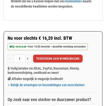
Wellicht dat we u kunnen helpen met ons
besteladvies
waarin
de verschillende kwaliteiten worden besproken.
Nu voor slechts
€
16,20
incl. BTW
Op voorraad
–
Voor 16:00 besteld = dezelfde werkdag verzonden
TOEVOEGEN AAN WINKELWAGEN
Groen afdekzeil 4x6m 100gr/m² aantal
🔒 Veilig betalen via iDEAL, PayPal, Bancontact, Riverty,
bankoverschrijving, creditcard en meer!
🏬 Afhalen mogelijk in magazijn Dordrecht
⭐
Bekijk de ervaringen en beoordelingen van onze klanten
Op zoek naar een sterker en duurzamer product?