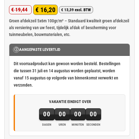
Gewaardeerd
2
€
16,20
€
19,44
5
op 5
€
13,39
excl. BTW
Oorspronkelijke
Huidige
gebaseerd
op
klant
prijs
prijs
Groen afdekzeil 5x6m 100gr/m² – Standaard kwaliteit groen afdekzeil
waarderingen
als versiering van uw feest, tijdelijk afdak of bescherming voor
was:
is:
tuinmeubelen, bouwmaterialen, etc.
€ 19,44.
€ 16,20.
Ⓘ
AANGEPASTE LEVERTIJD
Dit voorraadproduct kan gewoon worden besteld. Bestellingen
die tussen 31 juli en 14 augustus worden geplaatst, worden
vanaf 15 augustus op volgorde van binnenkomst verwerkt en
verzonden.
VAKANTIE EINDIGT OVER
00
00
00
00
DAGEN
UREN
MINUTEN
SECONDEN