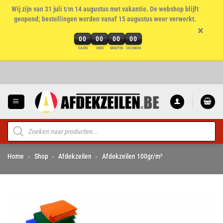
Wij zijn van 31 juli t/m 14 augustus met vakantie. De webshop blijft
geopend; bestellingen worden vanaf 15 augustus weer verwerkt.
×
00
00
00
00
DAGEN
UREN
MINUTEN
SECONDEN
Ga
naar
inhoud
Producten
zoeken
Home
»
Shop
»
Afdekzeilen
»
Afdekzeilen 100gr/m²