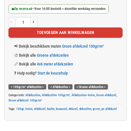
Op voorraad
–
Voor 16:00 besteld = dezelfde werkdag verzonden
Groen afdekzeil 4x6m 100gr/m² aantal
TOEVOEGEN AAN WINKELWAGEN
📢
Bekijk beschikbare maten
Groen afdekzeil 100gr/m²
🎨
Bekijk alle
Groene afdekzeilen
📏
Bekijk alle
4x6 meter afdekzeilen
❓
Hulp nodig?
Start de keuzehulp
> 100gr/m² afdekzeilen <
> Afdekzeilen <
> Groene afdekzeilen <
Categorieën:
Afdekzeilen
,
Afdekzeilen 100gr/m²
,
Afdekzeilen 4x6m
,
Groen afdekzeil
,
Groen afdekzeil 100gr/m²
Tags:
100gr
,
4x6m
,
afdekzeil
,
bache
,
bouwzeil
,
dekzeil
,
dekzeilen
,
groen
,
pe afdekzeil