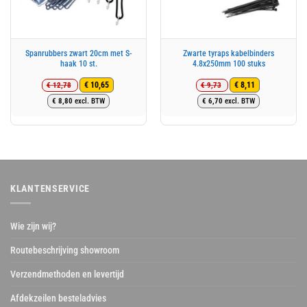
Spanrubbers zwart 20cm met S-
Zwarte tyraps kabelbinders
haak 10 st.
4.8x250mm 100 stuks
€
12,78
€
9,73
€
10,65
€
8,11
Oorspronkelijke
Huidige
Oorspronkelijke
Huidige
€
8,80
excl. BTW
€
6,70
excl. BTW
prijs
prijs
prijs
prijs
was:
is:
was:
is:
€ 12,78.
€ 10,65.
€ 9,73.
€ 8,11.
KLANTENSERVICE
Wie zijn wij?
Routebeschrijving showroom
Verzendmethoden en levertijd
Afdekzeilen besteladvies