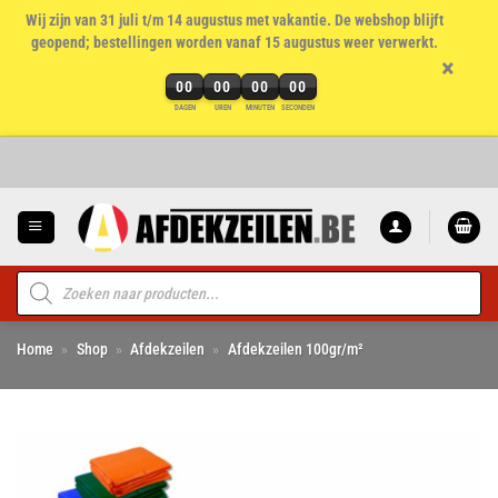
Wij zijn van 31 juli t/m 14 augustus met vakantie. De webshop blijft
geopend; bestellingen worden vanaf 15 augustus weer verwerkt.
×
00
00
00
00
DAGEN
UREN
MINUTEN
SECONDEN
Ga
naar
inhoud
Producten
zoeken
Home
»
Shop
»
Afdekzeilen
»
Afdekzeilen 100gr/m²