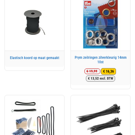
Prym zeilringen zilverkleurig 14mm
Elastisch koord op maat gemaakt
10st
€
19,99
€
16,36
Oorspronkelijke
Huidige
€
13,52
excl. BTW
prijs
prijs
was:
is:
€ 19,99.
€ 16,36.