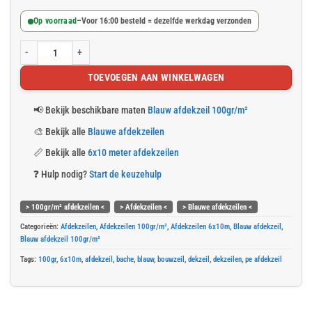
Op voorraad
–
Voor 16:00 besteld = dezelfde werkdag verzonden
Blauw afdekzeil 6x10m 100gr/m² aantal
TOEVOEGEN AAN WINKELWAGEN
📢
Bekijk beschikbare maten
Blauw afdekzeil 100gr/m²
🎨
Bekijk alle
Blauwe afdekzeilen
📏
Bekijk alle
6x10 meter afdekzeilen
❓
Hulp nodig?
Start de keuzehulp
> 100gr/m² afdekzeilen <
> Afdekzeilen <
> Blauwe afdekzeilen <
Categorieën:
Afdekzeilen
,
Afdekzeilen 100gr/m²
,
Afdekzeilen 6x10m
,
Blauw afdekzeil
,
Blauw afdekzeil 100gr/m²
Tags:
100gr
,
6x10m
,
afdekzeil
,
bache
,
blauw
,
bouwzeil
,
dekzeil
,
dekzeilen
,
pe afdekzeil