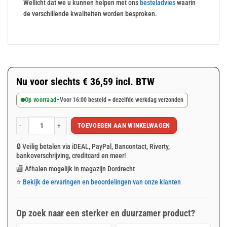
Wellicht dat we u kunnen helpen met ons
besteladvies
waarin
de verschillende kwaliteiten worden besproken.
Nu voor slechts
€
36,59
incl. BTW
Op voorraad
–
Voor 16:00 besteld = dezelfde werkdag verzonden
TOEVOEGEN AAN WINKELWAGEN
Blauw afdekzeil 6x10m 100gr/m² aantal
🔒 Veilig betalen via iDEAL, PayPal, Bancontact, Riverty,
bankoverschrijving, creditcard en meer!
🏬 Afhalen mogelijk in magazijn Dordrecht
⭐
Bekijk de ervaringen en beoordelingen van onze klanten
Op zoek naar een sterker en duurzamer product?