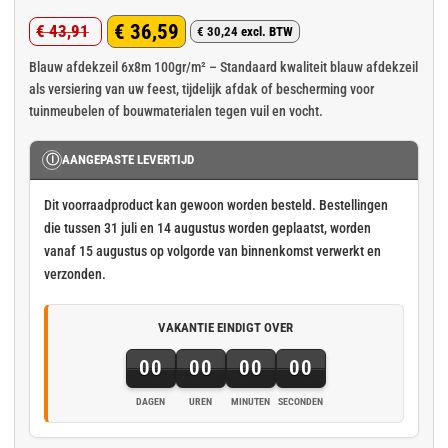
Gewaardeerd
2
€
36,59
€
43,91
4.5
op 5
€
30,24
excl. BTW
Oorspronkelijke
Huidige
gebaseerd
op
klant
prijs
prijs
Blauw afdekzeil 6x8m 100gr/m² – Standaard kwaliteit blauw afdekzeil
waarderingen
als versiering van uw feest, tijdelijk afdak of bescherming voor
was:
is:
tuinmeubelen of bouwmaterialen tegen vuil en vocht.
€ 43,91.
€ 36,59.
Ⓘ
AANGEPASTE LEVERTIJD
Dit voorraadproduct kan gewoon worden besteld. Bestellingen
die tussen 31 juli en 14 augustus worden geplaatst, worden
vanaf 15 augustus op volgorde van binnenkomst verwerkt en
verzonden.
VAKANTIE EINDIGT OVER
00
00
00
00
DAGEN
UREN
MINUTEN
SECONDEN