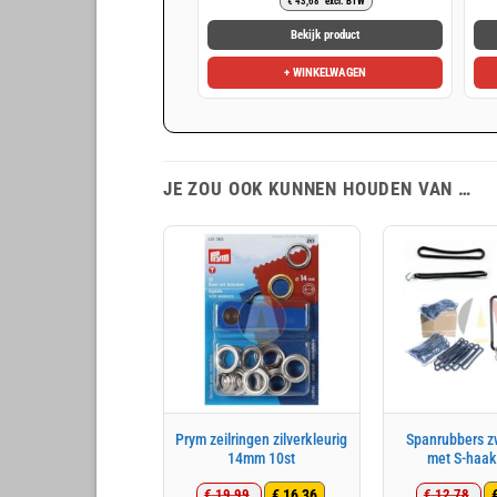
€
43,68
excl. BTW
prijs
prijs
was:
is:
Bekijk product
€ 63,43.
€ 52,85.
+ WINKELWAGEN
JE ZOU OOK KUNNEN HOUDEN VAN …
Prym zeilringen zilverkleurig
Spanrubbers z
14mm 10st
met S-haak
€
16,36
€
19,99
€
12,78