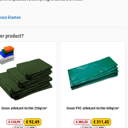
onze klanten
er product?
Groen afdekzeil 6x10m 250gr/m²
Groen PVC afdekzeil 6x10m 600gr/m²
€
92,49
€
311,45
€
110,99
€
383,33
Oorspronkelijke
Huidige
Oorspronkelijke
Huidige