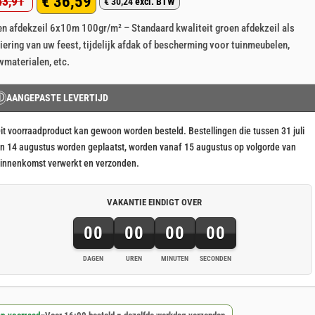
€
36,59
3,91
p 5
€
30,24
excl. BTW
rspronkelijke
idige
aseerd
klant
n afdekzeil 6x10m 100gr/m² – Standaard kwaliteit groen afdekzeil als
js
js
rderingen
iering van uw feest, tijdelijk afdak of bescherming voor tuinmeubelen,
s:
materialen, etc.
43,91.
36,59.
Ⓘ
AANGEPASTE LEVERTIJD
it voorraadproduct kan gewoon worden besteld. Bestellingen die tussen 31 juli
n 14 augustus worden geplaatst, worden vanaf 15 augustus op volgorde van
innenkomst verwerkt en verzonden.
VAKANTIE EINDIGT OVER
00
00
00
00
DAGEN
UREN
MINUTEN
SECONDEN