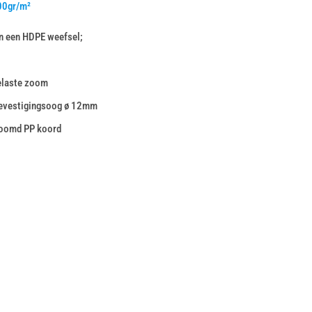
00gr/m²
n een HDPE weefsel;
elaste zoom
bevestigingsoog ø 12mm
zoomd PP koord