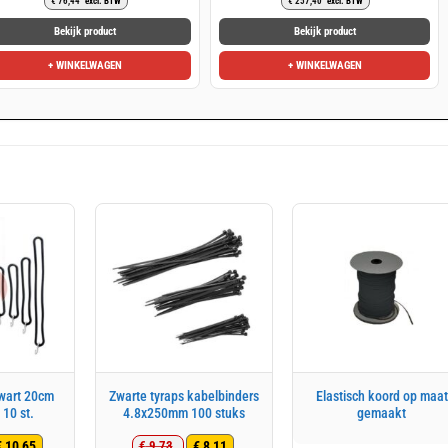
€
76,44
excl. BTW
€
257,40
excl. BTW
prijs
prijs
prijs
prijs
was:
is:
was:
is:
Bekijk product
Bekijk product
€ 110,99.
€ 92,49.
€ 383,33.
€ 311,45.
+ WINKELWAGEN
+ WINKELWAGEN
wart 20cm
Zwarte tyraps kabelbinders
Elastisch koord op maat
 10 st.
4.8x250mm 100 stuks
gemaakt
€
10,65
€
8,11
€
9,73