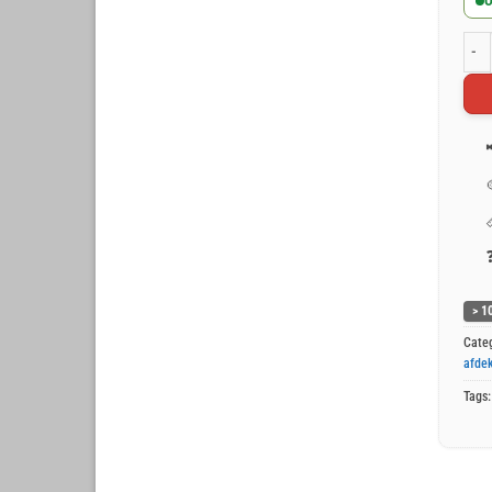
O
Groe
> 1
Cate
afdek
Tags