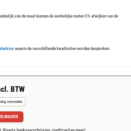
nkelijk van de maat kunnen de werkelijke maten 5% afwijken van de
eladvies
waarin de verschillende kwaliteiten worden besproken.
ncl. BTW
rkdag verzonden
KELWAGEN
t, Riverty, bankoverschrijving, creditcard en meer!