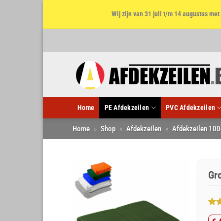
Wij zijn van 31 juli t/m 14 augustus m
Ga
naar
inhoud
Home
PE Afdekzeilen
PVC Afdekzeilen
Home
»
Shop
»
Afdekzeilen
»
Afdekzeilen 100
Gr
Gew
3