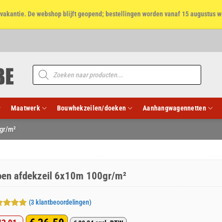
et vakantie. De webshop blijft geopend; bestellingen worden vanaf 15 augustus w
Producten
zoeken
Maatwerk
Bouwhekzeilen/doeken
Aanhangwagennetten
gr/m²
oen afdekzeil 6x10m 100gr/m²
(
3
klantbeoordelingen)
aardeerd