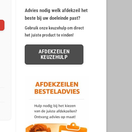
op
klant
€ 12,78.
€ 10,65.
waarderingen
Advies nodig welk afdekzeil het
beste bij uw doeleinde past?
Gebruik onze keuzehulp om direct
het juiste product te vinden!
AFDEKZEILEN
KEUZEHULP