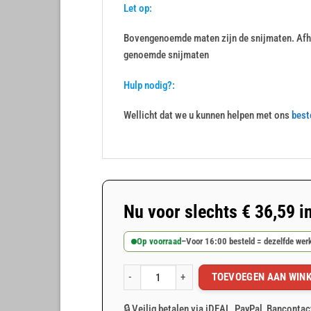
Let op:
Bovengenoemde maten zijn de snijmaten. Afha
genoemde snijmaten
Hulp nodig?:
Wellicht dat we u kunnen helpen met ons
best
Nu voor slechts
€
36,59
i
Op voorraad
–
Voor 16:00 besteld = dezelfde we
TOEVOEGEN AAN WIN
Groen afdekzeil 6x10m 100gr/m² aantal
🔒 Veilig betalen via iDEAL, PayPal, Bancontac