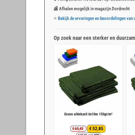
🏬 Afhalen mogelijk in magazijn Dordrecht
⭐
Bekijk de ervaringen en beoordelingen van 
Op zoek naar een sterker en duurzam
Groen afdekzeil 6x10m 150gr/m²
€
52,85
€
63,43
Oorspronkelijke
Huidige