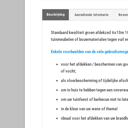
Beschrijving
Aanvullende informatie
Beoord
Standaard kwaliteit groen afdekzeil 6x10m 10
tuinmeubelen of bouwmaterialen tegen vuil e
Enkele voorbeelden van de vele gebruiksmog
voor het afdekken / beschermen van goe
of vocht;
als vloerbescherming of tijdelijke afsc
om in huis te hebben tegen een onverwa
om uw tuinfeest of barbecue niet te lat
in de kleur van uw wens of thema!
ideaal voor het afdekken van uw brandho