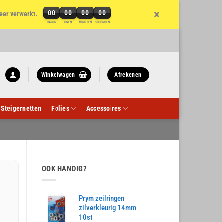
×
00
00
00
00
eer verwerkt.
DAGEN
UREN
MINUTEN
SECONDEN
Winkelwagen
Afrekenen
Steigernetten
Folies
Accessoires
OOK HANDIG?
Prym zeilringen
zilverkleurig 14mm
10st