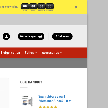
×
00
00
00
00
eer verwerkt.
DAGEN
UREN
MINUTEN
SECONDEN
Winkelwagen
Afrekenen
Steigernetten
Folies
Accessoires
OOK HANDIG?
Spanrubbers zwart
20cm met S-haak 10 st.