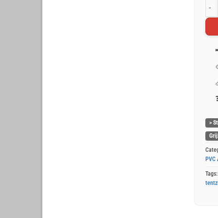
Grij
> S
Gri
Cate
PVC 
Tags
tentz