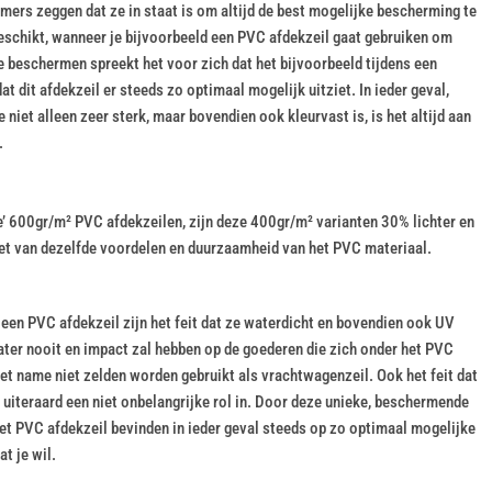
mmers zeggen dat ze in staat is om altijd de best mogelijke bescherming te
eschikt, wanneer je bijvoorbeeld een PVC afdekzeil gaat gebruiken om
e beschermen spreekt het voor zich dat het bijvoorbeeld tijdens een
at dit afdekzeil er steeds zo optimaal mogelijk uitziet. In ieder geval,
 niet alleen zeer sterk, maar bovendien ook kleurvast is, is het altijd aan
.
e’ 600gr/m² PVC afdekzeilen, zijn deze 400gr/m² varianten 30% lichter en
niet van dezelfde voordelen en duurzaamheid van het PVC materiaal.
en PVC afdekzeil zijn het feit dat ze waterdicht en bovendien ook UV
water nooit en impact zal hebben op de goederen die zich onder het PVC
met name niet zelden worden gebruikt als vrachtwagenzeil. Ook het feit dat
 uiteraard een niet onbelangrijke rol in. Door deze unieke, beschermende
et PVC afdekzeil bevinden in ieder geval steeds op zo optimaal mogelijke
t je wil.