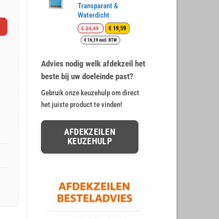
Transparant &
Waterdicht
Oorspronkelijke
Huidige
€
19,59
€
24,49
prijs
prijs
€
16,19
excl. BTW
was:
is:
€ 24,49.
€ 19,59.
Advies nodig welk afdekzeil het
beste bij uw doeleinde past?
Gebruik onze keuzehulp om direct
het juiste product te vinden!
AFDEKZEILEN
KEUZEHULP