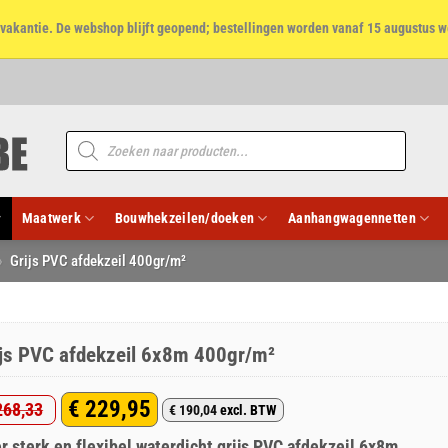
et vakantie. De webshop blijft geopend; bestellingen worden vanaf 15 augustus w
Producten
zoeken
Maatwerk
Bouwhekzeilen/doeken
Aanhangwagennetten
»
Grijs PVC afdekzeil 400gr/m²
ijs PVC afdekzeil 6x8m 400gr/m²
€
229,95
68,33
€
190,04
excl. BTW
rspronkelijke
idige
r sterk en flexibel waterdicht grijs PVC afdekzeil 6x8m