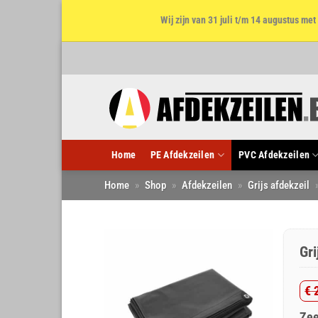
Wij zijn van 31 juli t/m 14 augustus m
Ga
naar
inhoud
Home
PE Afdekzeilen
PVC Afdekzeilen
Home
»
Shop
»
Afdekzeilen
»
Grijs afdekzeil
Gr
€
2
Oo
Hu
Zee