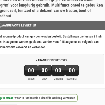
js
js
gr/m² voor langdurig gebruik. Multifunctioneel te gebruiken
s:
 grondzeil, tentzeil of afdekzeil van uw tractor, boot of
268,33.
229,95.
ndhout.
Ⓘ
AANGEPASTE LEVERTIJD
it voorraadproduct kan gewoon worden besteld. Bestellingen die tussen 31 juli
n 14 augustus worden geplaatst, worden vanaf 15 augustus op volgorde van
innenkomst verwerkt en verzonden.
VAKANTIE EINDIGT OVER
00
00
00
00
DAGEN
UREN
MINUTEN
SECONDEN
p voorraad
–
Voor 16:00 besteld = dezelfde werkdag verzonden