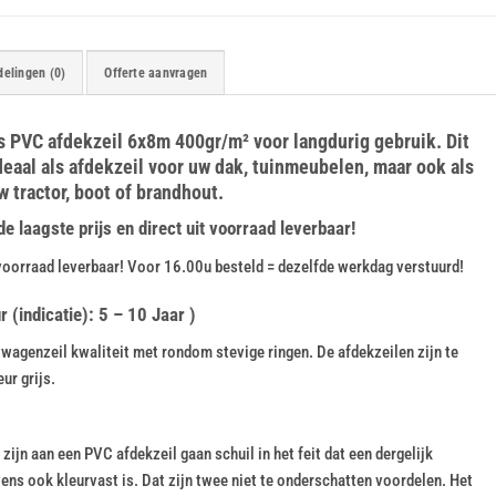
elingen (0)
Offerte aanvragen
ijs PVC afdekzeil 6x8m 400gr/m² voor langdurig gebruik. Dit
deaal als afdekzeil voor uw dak, tuinmeubelen, maar ook als
w tractor, boot of brandhout.
 laagste prijs en direct uit voorraad leverbaar!
voorraad leverbaar! Voor 16.00u besteld = dezelfde werkdag verstuurd!
(indicatie): 5 – 10 Jaar )
agenzeil kwaliteit met rondom stevige ringen. De afdekzeilen zijn te
ur grijs.
ijn aan een PVC afdekzeil gaan schuil in het feit dat een dergelijk
vens ook kleurvast is. Dat zijn twee niet te onderschatten voordelen. Het