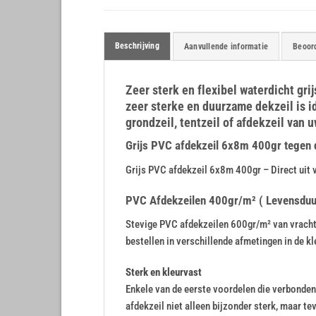
Beschrijving
Aanvullende informatie
Beoord
Zeer sterk en flexibel waterdicht gr
zeer sterke en duurzame dekzeil is i
grondzeil, tentzeil of afdekzeil van u
Grijs PVC afdekzeil 6x8m 400gr tegen de
Grijs PVC afdekzeil 6x8m 400gr – Direct uit 
PVC Afdekzeilen 400gr/m² ( Levensduur 
Stevige PVC afdekzeilen 600gr/m² van vrachtw
bestellen in verschillende afmetingen in de kle
Sterk en kleurvast
Enkele van de eerste voordelen die verbonden z
afdekzeil niet alleen bijzonder sterk, maar te