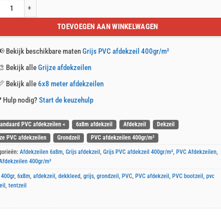
s PVC afdekzeil 6x8m 400gr/m² aantal
TOEVOEGEN AAN WINKELWAGEN
📢
Bekijk beschikbare maten
Grijs PVC afdekzeil 400gr/m²
🎨
Bekijk alle
Grijze afdekzeilen
📏
Bekijk alle
6x8 meter afdekzeilen
❓
Hulp nodig?
Start de keuzehulp
tandaard PVC afdekzeilen <
6x8m afdekzeil
Afdekzeil
Dekzeil
jze PVC afdekzeilen
Grondzeil
PVC afdekzeilen 400gr/m²
gorieën:
Afdekzeilen 6x8m
,
Grijs afdekzeil
,
Grijs PVC afdekzeil 400gr/m²
,
PVC Afdekzeilen
,
Afdekzeilen 400gr/m²
:
400gr
,
6x8m
,
afdekzeil
,
dekkleed
,
grijs
,
grondzeil
,
PVC
,
PVC afdekzeil
,
PVC bootzeil
,
pvc
eil
,
tentzeil