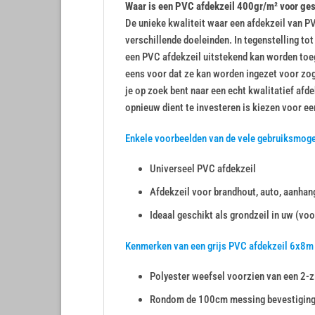
Waar is een PVC afdekzeil 400gr/m² voor ge
De unieke kwaliteit waar een afdekzeil van PV
verschillende doeleinden. In tegenstelling to
een PVC afdekzeil uitstekend kan worden toeg
eens voor dat ze kan worden ingezet voor zo
je op zoek bent naar een echt kwalitatief afde
opnieuw dient te investeren is kiezen voor ee
Enkele voorbeelden van de vele gebruiksmoge
Universeel PVC afdekzeil
Afdekzeil voor brandhout, auto, aanhang
Ideaal geschikt als grondzeil in uw (voo
Kenmerken van een grijs PVC afdekzeil 6x8m
Polyester weefsel voorzien van een 2-z
Rondom de 100cm messing bevestigin