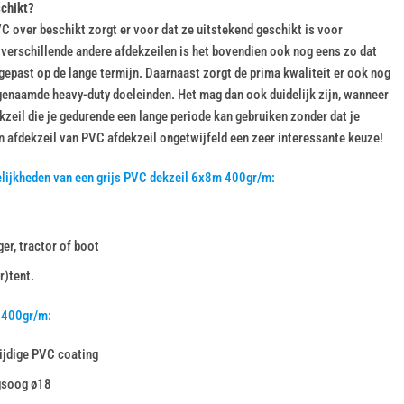
schikt?
C over beschikt zorgt er voor dat ze uitstekend geschikt is voor
t verschillende andere afdekzeilen is het bovendien ook nog eens zo dat
epast op de lange termijn. Daarnaast zorgt de prima kwaliteit er ook nog
genaamde heavy-duty doeleinden. Het mag dan ook duidelijk zijn, wanneer
kzeil die je gedurende een lange periode kan gebruiken zonder dat je
n afdekzeil van PVC afdekzeil ongetwijfeld een zeer interessante keuze!
lijkheden van een grijs PVC dekzeil 6x8m 400gr/m:
er, tractor of boot
r)tent.
 400gr/m:
ijdige PVC coating
gsoog ø18