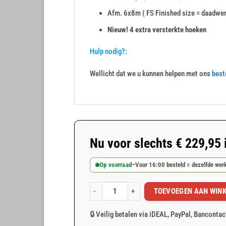
Afm. 6x8m ( FS Finished size = daadwer
Nieuw! 4 extra versterkte hoeken
Hulp nodig?:
Wellicht dat we u kunnen helpen met ons
best
Nu voor slechts
€
229,95
Op voorraad
–
Voor 16:00 besteld = dezelfde we
TOEVOEGEN AAN WIN
Grijs PVC afdekzeil 6x8m 400gr/m² aantal
🔒 Veilig betalen via iDEAL, PayPal, Bancontac