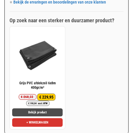
⭐
Bekijk de ervaringen en beoordelingen van onze klanten
Op zoek naar een sterker en duurzamer product?
Grijs PVC afdekzeil 6x8m
400gr/m²
€
229,95
€
268,33
Oorspronkelijke
Huidige
€
190,04
excl. BTW
prijs
prijs
was:
is:
Bekijk product
€ 268,33.
€ 229,95.
+ WINKELWAGEN