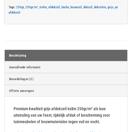
Tags:
250gr
,
250gr/m²
,
6x8m
,
afdekzeil
,
bache
,
bouwzeil
,
dekzeil
,
dekzeilen
,
grijs
,
pe
afdekzeil
Beschrijving
Aanvullende informatie
Beoordelingen (2)
Offerte aanvragen
Premium kwaliteit grijs afdekzeil 6x8m 250gr/m² als luxe
uitstraling van uw feest, tijdelijk afdak of bescherming voor
tuinmeubelen of bouwmaterialen tegen vuil en vocht.