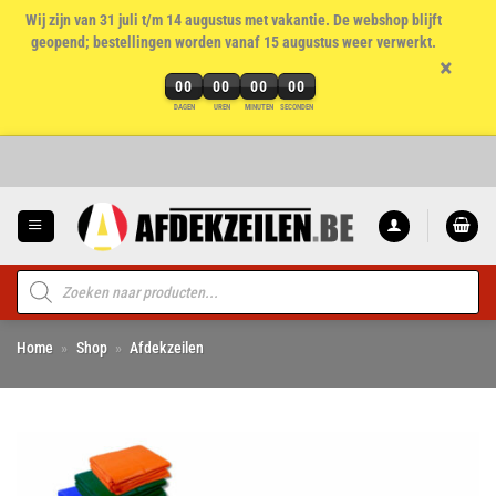
Wij zijn van 31 juli t/m 14 augustus met vakantie. De webshop blijft
geopend; bestellingen worden vanaf 15 augustus weer verwerkt.
×
00
00
00
00
DAGEN
UREN
MINUTEN
SECONDEN
Ga
naar
inhoud
Producten
zoeken
Home
»
Shop
»
Afdekzeilen