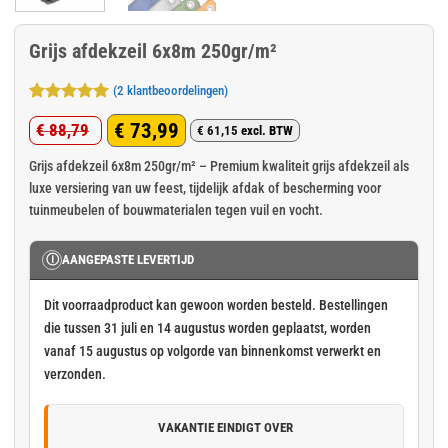
Grijs afdekzeil 6x8m 250gr/m²
(
2
klantbeoordelingen)
Gewaardeerd
2
€
73,99
€
88,79
5
op 5
€
61,15
excl. BTW
Oorspronkelijke
Huidige
gebaseerd
op
klant
prijs
prijs
Grijs afdekzeil 6x8m 250gr/m² – Premium kwaliteit grijs afdekzeil als
waarderingen
luxe versiering van uw feest, tijdelijk afdak of bescherming voor
was:
is:
tuinmeubelen of bouwmaterialen tegen vuil en vocht.
€ 88,79.
€ 73,99.
Ⓘ
AANGEPASTE LEVERTIJD
Dit voorraadproduct kan gewoon worden besteld. Bestellingen
die tussen 31 juli en 14 augustus worden geplaatst, worden
vanaf 15 augustus op volgorde van binnenkomst verwerkt en
verzonden.
VAKANTIE EINDIGT OVER