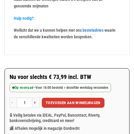
genoemde snijmaten
Hulp nodig?:
Wellicht dat we u kunnen helpen met ons
besteladvies
waarin
de verschillende kwaliteiten worden besproken.
Nu voor slechts
€
73,99
incl. BTW
Op voorraad
–
Voor 16:00 besteld = dezelfde werkdag verzonden
TOEVOEGEN AAN WINKELWAGEN
Grijs afdekzeil 6x8m 250gr/m² aantal
🔒 Veilig betalen via iDEAL, PayPal, Bancontact, Riverty,
bankoverschrijving, creditcard en meer!
🏬 Afhalen mogelijk in magazijn Dordrecht