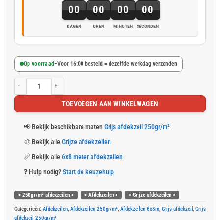
00
00
00
00
DAGEN
UREN
MINUTEN
SECONDEN
Op voorraad
–
Voor 16:00 besteld = dezelfde werkdag verzonden
Grijs afdekzeil 6x8m 250gr/m² aantal
TOEVOEGEN AAN WINKELWAGEN
📢
Bekijk beschikbare maten
Grijs afdekzeil 250gr/m²
🎨
Bekijk alle
Grijze afdekzeilen
📏
Bekijk alle
6x8 meter afdekzeilen
❓
Hulp nodig?
Start de keuzehulp
> 250gr/m² afdekzeilen <
> Afdekzeilen <
> Grijze afdekzeilen <
Categorieën:
Afdekzeilen
,
Afdekzeilen 250gr/m²
,
Afdekzeilen 6x8m
,
Grijs afdekzeil
,
Grijs
afdekzeil 250gr/m²