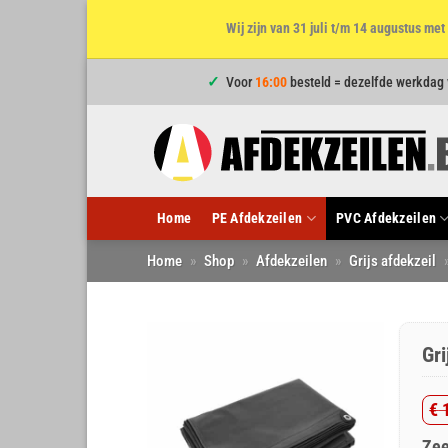
Wij zijn van 31 juli t/m 14 augustus m
Ga
Voor
16:00
besteld = dezelfde werkdag
naar
inhoud
Home
PE Afdekzeilen
PVC Afdekzeilen
Home
»
Shop
»
Afdekzeilen
»
Grijs afdekzeil
Gr
€
1
Oo
Hu
Zee