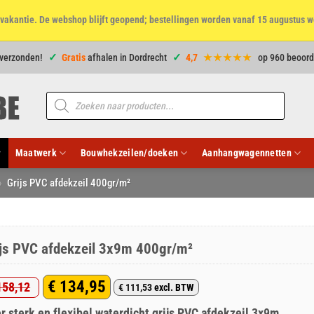
et vakantie. De webshop blijft geopend; bestellingen worden vanaf 15 augustus w
 verzonden!
Gratis
afhalen in Dordrecht
4,7
★★★★★
op 960 beoord
Producten
zoeken
Maatwerk
Bouwhekzeilen/doeken
Aanhangwagennetten
»
Grijs PVC afdekzeil 400gr/m²
ijs PVC afdekzeil 3x9m 400gr/m²
€
134,95
58,12
€
111,53
excl. BTW
rspronkelijke
idige
r sterk en flexibel waterdicht grijs PVC afdekzeil 3x9m