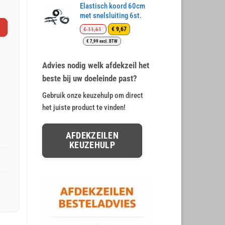
€ 21,85.
€ 17,48.
Elastisch koord 60cm
met snelsluiting 6st.
Oorspronkelijke
Huidige
€
9,67
€
11,61
prijs
prijs
€
7,99
excl. BTW
was:
is:
€ 11,61.
€ 9,67.
Advies nodig welk afdekzeil het
beste bij uw doeleinde past?
Gebruik onze keuzehulp om direct
het juiste product te vinden!
AFDEKZEILEN
KEUZEHULP