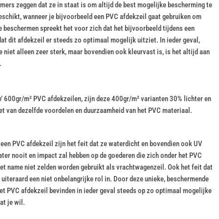
mmers zeggen dat ze in staat is om altijd de best mogelijke bescherming te
eschikt, wanneer je bijvoorbeeld een PVC afdekzeil gaat gebruiken om
e beschermen spreekt het voor zich dat het bijvoorbeeld tijdens een
at dit afdekzeil er steeds zo optimaal mogelijk uitziet. In ieder geval,
 niet alleen zeer sterk, maar bovendien ook kleurvast is, is het altijd aan
.
e’ 600gr/m² PVC afdekzeilen, zijn deze 400gr/m² varianten 30% lichter en
niet van dezelfde voordelen en duurzaamheid van het PVC materiaal.
en PVC afdekzeil zijn het feit dat ze waterdicht en bovendien ook UV
water nooit en impact zal hebben op de goederen die zich onder het PVC
met name niet zelden worden gebruikt als vrachtwagenzeil. Ook het feit dat
 uiteraard een niet onbelangrijke rol in. Door deze unieke, beschermende
et PVC afdekzeil bevinden in ieder geval steeds op zo optimaal mogelijke
t je wil.