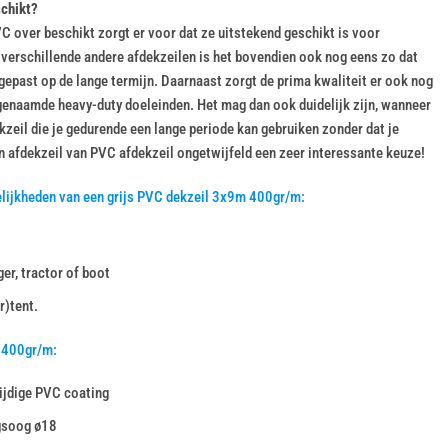
schikt?
C over beschikt zorgt er voor dat ze uitstekend geschikt is voor
t verschillende andere afdekzeilen is het bovendien ook nog eens zo dat
epast op de lange termijn. Daarnaast zorgt de prima kwaliteit er ook nog
genaamde heavy-duty doeleinden. Het mag dan ook duidelijk zijn, wanneer
kzeil die je gedurende een lange periode kan gebruiken zonder dat je
n afdekzeil van PVC afdekzeil ongetwijfeld een zeer interessante keuze!
lijkheden van een grijs PVC dekzeil 3x9m 400gr/m:
er, tractor of boot
r)tent.
 400gr/m:
ijdige PVC coating
gsoog ø18