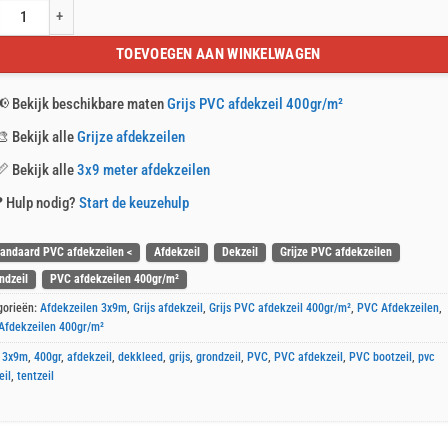
minuten
s PVC afdekzeil 3x9m 400gr/m² aantal
en
TOEVOEGEN AAN WINKELWAGEN
44
seconden
📢
Bekijk beschikbare maten
Grijs PVC afdekzeil 400gr/m²
🎨
Bekijk alle
Grijze afdekzeilen
📏
Bekijk alle
3x9 meter afdekzeilen
❓
Hulp nodig?
Start de keuzehulp
tandaard PVC afdekzeilen <
Afdekzeil
Dekzeil
Grijze PVC afdekzeilen
ndzeil
PVC afdekzeilen 400gr/m²
gorieën:
Afdekzeilen 3x9m
,
Grijs afdekzeil
,
Grijs PVC afdekzeil 400gr/m²
,
PVC Afdekzeilen
,
Afdekzeilen 400gr/m²
:
3x9m
,
400gr
,
afdekzeil
,
dekkleed
,
grijs
,
grondzeil
,
PVC
,
PVC afdekzeil
,
PVC bootzeil
,
pvc
eil
,
tentzeil