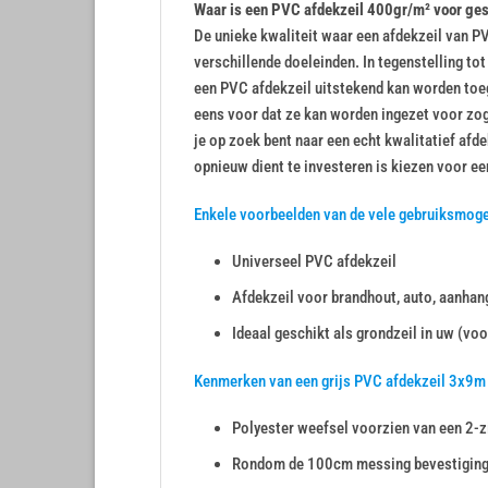
Waar is een PVC afdekzeil 400gr/m² voor ge
De unieke kwaliteit waar een afdekzeil van PV
verschillende doeleinden. In tegenstelling to
een PVC afdekzeil uitstekend kan worden toeg
eens voor dat ze kan worden ingezet voor zo
je op zoek bent naar een echt kwalitatief afde
opnieuw dient te investeren is kiezen voor ee
Enkele voorbeelden van de vele gebruiksmoge
Universeel PVC afdekzeil
Afdekzeil voor brandhout, auto, aanhang
Ideaal geschikt als grondzeil in uw (voo
Kenmerken van een grijs PVC afdekzeil 3x9m
Polyester weefsel voorzien van een 2-z
Rondom de 100cm messing bevestigin