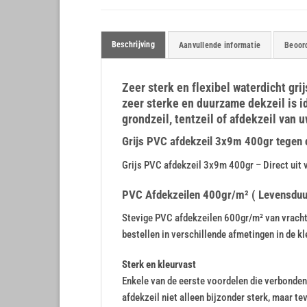
Beschrijving
Aanvullende informatie
Beoord
Zeer sterk en flexibel waterdicht gr
zeer sterke en duurzame dekzeil is i
grondzeil, tentzeil of afdekzeil van u
Grijs PVC afdekzeil 3x9m 400gr tegen de
Grijs PVC afdekzeil 3x9m 400gr – Direct uit 
PVC Afdekzeilen 400gr/m² ( Levensduur 
Stevige PVC afdekzeilen 600gr/m² van vrachtw
bestellen in verschillende afmetingen in de kle
Sterk en kleurvast
Enkele van de eerste voordelen die verbonden z
afdekzeil niet alleen bijzonder sterk, maar te