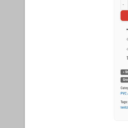
Grij
> S
Gro
Cate
PVC 
Tags
tentz