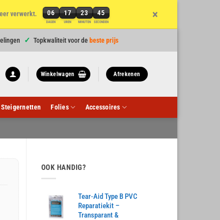
×
06
17
23
44
eer verwerkt.
6
DAGEN
UREN
MINUTEN
SECONDEN
dagen,
17
elingen
Topkwaliteit voor de
beste prijs
uren,
23
minuten
Winkelwagen
Afrekenen
en
44
seconden
Steigernetten
Folies
Accessoires
OOK HANDIG?
Tear‑Aid Type B PVC
Reparatiekit –
Transparant &