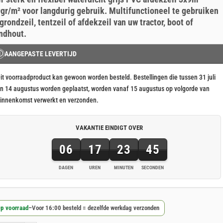
js
js
gr/m² voor langdurig gebruik. Multifunctioneel te gebruiken
s:
 grondzeil, tentzeil of afdekzeil van uw tractor, boot of
158,12.
134,95.
ndhout.
Ⓘ
AANGEPASTE LEVERTIJD
it voorraadproduct kan gewoon worden besteld. Bestellingen die tussen 31 juli
n 14 augustus worden geplaatst, worden vanaf 15 augustus op volgorde van
innenkomst verwerkt en verzonden.
VAKANTIE EINDIGT OVER
06
17
23
44
DAGEN
UREN
MINUTEN
SECONDEN
6
dagen,
17
p voorraad
–
Voor 16:00 besteld = dezelfde werkdag verzonden
uren,
23