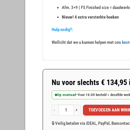
Afm. 3×9 ( FS Finished size = daadwerke
Nieuw! 4 extra versterkte hoeken
Hulp nodig?:
Wellicht dat we u kunnen helpen met ons
best
Nu voor slechts
€
134,95
Op voorraad
–
Voor 16:00 besteld = dezelfde we
TOEVOEGEN AAN WIN
Grijs PVC afdekzeil 3x9m 400gr/m² aantal
🔒 Veilig betalen via iDEAL, PayPal, Bancontac