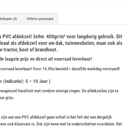
elingen (0)
Offerte aanvragen
ijs PVC afdekzeil 3x9m 400gr/m² voor langdurig gebruik. Dit
deaal als afdekzeil voor uw dak, tuinmeubelen, maar ook als
w tractor, boot of brandhout.
 laagste prijs en direct uit voorraad leverbaar!
voorraad leverbaar! Voor 16.00u besteld = dezelfde werkdag verstuurd!
(indicatie): 5 – 10 Jaar )
agenzeil kwaliteit met rondom stevige ringen. De afdekzeilen zijn te
ur grijs.
ijn aan een PVC afdekzeil gaan schuil in het feit dat een dergelijk
vens ook kleurvast is. Dat zijn twee niet te onderschatten voordelen. Het