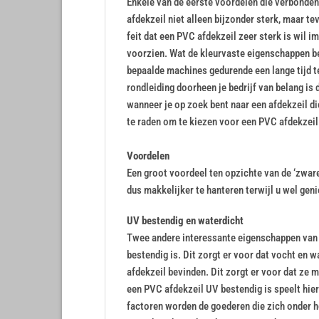
Enkele van de eerste voordelen die verbonden z
afdekzeil niet alleen bijzonder sterk, maar te
feit dat een PVC afdekzeil zeer sterk is wil i
voorzien. Wat de kleurvaste eigenschappen b
bepaalde machines gedurende een lange tijd t
rondleiding doorheen je bedrijf van belang is d
wanneer je op zoek bent naar een afdekzeil die
te raden om te kiezen voor een PVC afdekzeil
Voordelen
Een groot voordeel ten opzichte van de ‘zwar
dus makkelijker te hanteren terwijl u wel ge
UV bestendig en waterdicht
Twee andere interessante eigenschappen van e
bestendig is. Dit zorgt er voor dat vocht en 
afdekzeil bevinden. Dit zorgt er voor dat ze 
een PVC afdekzeil UV bestendig is speelt hier
factoren worden de goederen die zich onder h