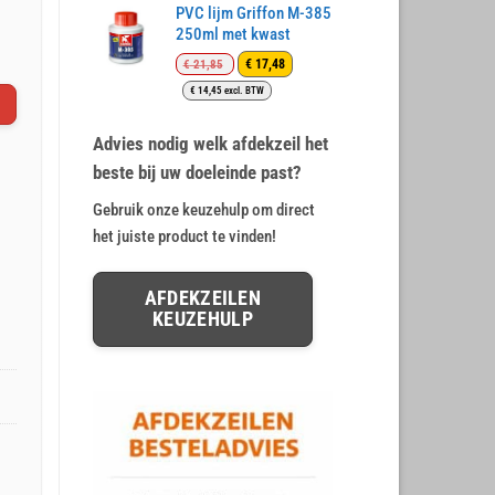
€ 12,78.
€ 10,65.
PVC lijm Griffon M-385
waarderingen
250ml met kwast
Oorspronkelijke
Huidige
€
17,48
€
21,85
prijs
prijs
€
14,45
excl. BTW
was:
is:
€ 21,85.
€ 17,48.
Advies nodig welk afdekzeil het
beste bij uw doeleinde past?
Gebruik onze keuzehulp om direct
het juiste product te vinden!
AFDEKZEILEN
KEUZEHULP