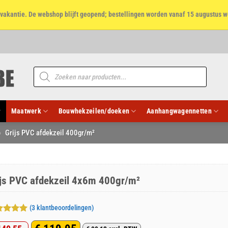
et vakantie. De webshop blijft geopend; bestellingen worden vanaf 15 augustus w
Producten
zoeken
Maatwerk
Bouwhekzeilen/doeken
Aanhangwagennetten
»
Grijs PVC afdekzeil 400gr/m²
ijs PVC afdekzeil 4x6m 400gr/m²
(
3
klantbeoordelingen)
aardeerd