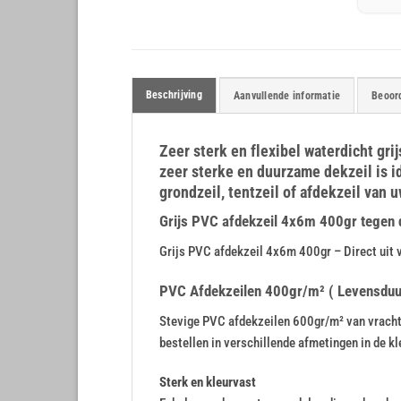
Beschrijving
Aanvullende informatie
Beoord
Zeer sterk en flexibel waterdicht gr
zeer sterke en duurzame dekzeil is i
grondzeil, tentzeil of afdekzeil van u
Grijs PVC afdekzeil 4x6m 400gr tegen de
Grijs PVC afdekzeil 4x6m 400gr – Direct uit 
PVC Afdekzeilen 400gr/m² ( Levensduur 
Stevige PVC afdekzeilen 600gr/m² van vrachtw
bestellen in verschillende afmetingen in de kle
Sterk en kleurvast