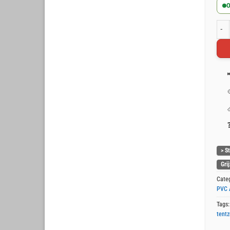
O
Grij
> S
Gri
Cate
PVC 
Tags
tentz