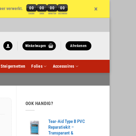
×
00
00
00
00
eer verwerkt.
DAGEN
UREN
MINUTEN
SECONDEN
Winkelwagen
Afrekenen
Steigernetten
Folies
Accessoires
OOK HANDIG?
Tear‑Aid Type B PVC
Reparatiekit –
Transparant &