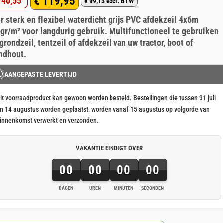
€
119,95
40,55
p 5
€
99,13
excl. BTW
rspronkelijke
idige
aseerd
klant
r sterk en flexibel waterdicht grijs PVC afdekzeil 4x6m
js
js
rderingen
gr/m² voor langdurig gebruik. Multifunctioneel te gebruiken
s:
 grondzeil, tentzeil of afdekzeil van uw tractor, boot of
140,55.
119,95.
ndhout.
Ⓘ
AANGEPASTE LEVERTIJD
it voorraadproduct kan gewoon worden besteld. Bestellingen die tussen 31 juli
n 14 augustus worden geplaatst, worden vanaf 15 augustus op volgorde van
innenkomst verwerkt en verzonden.
VAKANTIE EINDIGT OVER
00
00
00
00
DAGEN
UREN
MINUTEN
SECONDEN