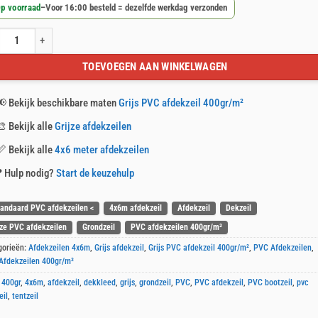
p voorraad
–
Voor 16:00 besteld = dezelfde werkdag verzonden
s PVC afdekzeil 4x6m 400gr/m² aantal
TOEVOEGEN AAN WINKELWAGEN
📢
Bekijk beschikbare maten
Grijs PVC afdekzeil 400gr/m²
🎨
Bekijk alle
Grijze afdekzeilen
📏
Bekijk alle
4x6 meter afdekzeilen
❓
Hulp nodig?
Start de keuzehulp
tandaard PVC afdekzeilen <
4x6m afdekzeil
Afdekzeil
Dekzeil
jze PVC afdekzeilen
Grondzeil
PVC afdekzeilen 400gr/m²
gorieën:
Afdekzeilen 4x6m
,
Grijs afdekzeil
,
Grijs PVC afdekzeil 400gr/m²
,
PVC Afdekzeilen
,
Afdekzeilen 400gr/m²
:
400gr
,
4x6m
,
afdekzeil
,
dekkleed
,
grijs
,
grondzeil
,
PVC
,
PVC afdekzeil
,
PVC bootzeil
,
pvc
eil
,
tentzeil