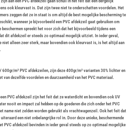
ijn aan een PVC afdekzeil gaan schuil in het feit dat een dergelijk
vens ook kleurvast is. Dat zijn twee niet te onderschatten voordelen. Het
mmers zeggen dat ze in staat is om altijd de best mogelijke bescherming te
eschikt, wanneer je bijvoorbeeld een PVC afdekzeil gaat gebruiken om
e beschermen spreekt het voor zich dat het bijvoorbeeld tijdens een
at dit afdekzeil er steeds zo optimaal mogelijk uitziet. In ieder geval,
 niet alleen zeer sterk, maar bovendien ook kleurvast is, is het altijd aan
.
e’ 600gr/m² PVC afdekzeilen, zijn deze 400gr/m² varianten 30% lichter en
niet van dezelfde voordelen en duurzaamheid van het PVC materiaal.
en PVC afdekzeil zijn het feit dat ze waterdicht en bovendien ook UV
water nooit en impact zal hebben op de goederen die zich onder het PVC
met name niet zelden worden gebruikt als vrachtwagenzeil. Ook het feit dat
 uiteraard een niet onbelangrijke rol in. Door deze unieke, beschermende
et PVC afdekzeil bevinden in ieder geval steeds op zo optimaal mogelijke