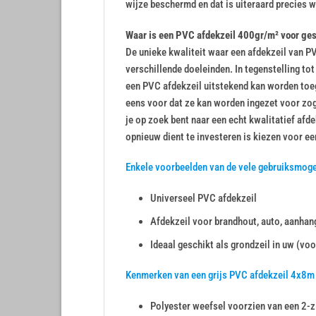
wijze beschermd en dat is uiteraard precies wa
Waar is een PVC afdekzeil 400gr/m² voor ge
De unieke kwaliteit waar een afdekzeil van PV
verschillende doeleinden. In tegenstelling to
een PVC afdekzeil uitstekend kan worden toeg
eens voor dat ze kan worden ingezet voor zo
je op zoek bent naar een echt kwalitatief afde
opnieuw dient te investeren is kiezen voor ee
Enkele voorbeelden van de vele gebruiksmoge
Universeel PVC afdekzeil
Afdekzeil voor brandhout, auto, aanhang
Ideaal geschikt als grondzeil in uw (voo
Kenmerken van een grijs PVC afdekzeil 4x8m
Polyester weefsel voorzien van een 2-z