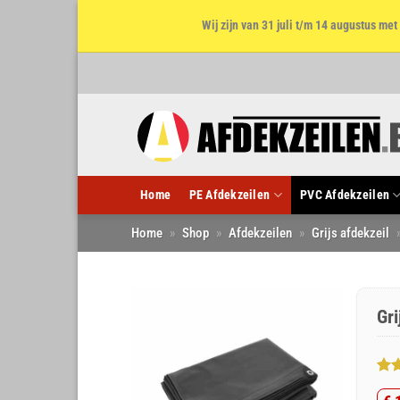
Wij zijn van 31 juli t/m 14 augustus m
Ga
naar
inhoud
Home
PE Afdekzeilen
PVC Afdekzeilen
Home
»
Shop
»
Afdekzeilen
»
Grijs afdekzeil
Gr
Gew
3