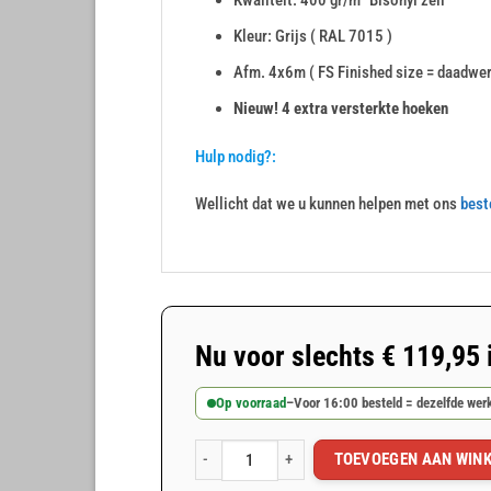
Kwaliteit: 400 gr/m² Bisonyl zeil
Kleur: Grijs ( RAL 7015 )
Afm. 4x6m ( FS Finished size = daadwer
Nieuw! 4 extra versterkte hoeken
Hulp nodig?:
Wellicht dat we u kunnen helpen met ons
best
Nu voor slechts
€
119,95
Op voorraad
–
Voor 16:00 besteld = dezelfde we
TOEVOEGEN AAN WIN
Grijs PVC afdekzeil 4x6m 400gr/m² aantal