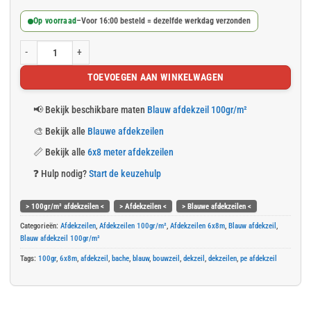
Op voorraad
–
Voor 16:00 besteld = dezelfde werkdag verzonden
Blauw afdekzeil 6x8m 100gr/m² aantal
TOEVOEGEN AAN WINKELWAGEN
📢
Bekijk beschikbare maten
Blauw afdekzeil 100gr/m²
🎨
Bekijk alle
Blauwe afdekzeilen
📏
Bekijk alle
6x8 meter afdekzeilen
❓
Hulp nodig?
Start de keuzehulp
> 100gr/m² afdekzeilen <
> Afdekzeilen <
> Blauwe afdekzeilen <
Categorieën:
Afdekzeilen
,
Afdekzeilen 100gr/m²
,
Afdekzeilen 6x8m
,
Blauw afdekzeil
,
Blauw afdekzeil 100gr/m²
Tags:
100gr
,
6x8m
,
afdekzeil
,
bache
,
blauw
,
bouwzeil
,
dekzeil
,
dekzeilen
,
pe afdekzeil