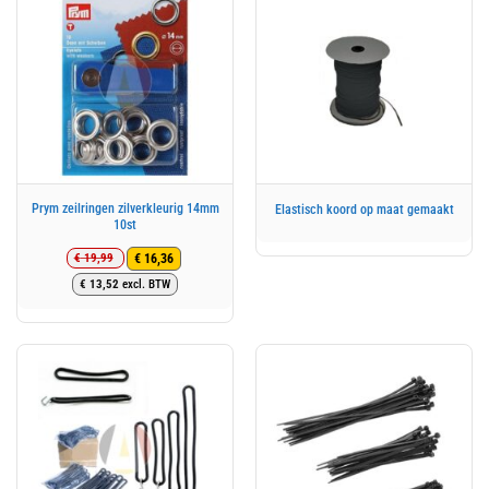
Prym zeilringen zilverkleurig 14mm
Elastisch koord op maat gemaakt
10st
€
19,99
€
16,36
Oorspronkelijke
Huidige
€
13,52
excl. BTW
prijs
prijs
was:
is:
€ 19,99.
€ 16,36.