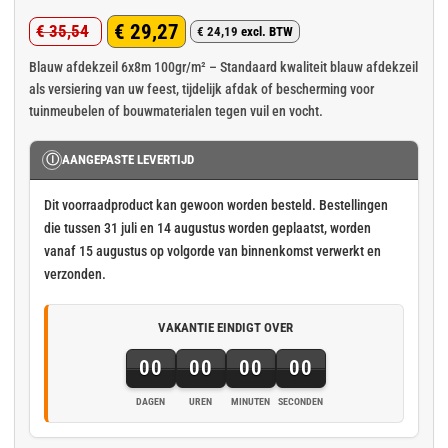
Gewaardeerd
1
€
29,27
€
35,54
5
op 5
€
24,19
excl. BTW
Oorspronkelijke
Huidige
gebaseerd
op
klant
prijs
prijs
Blauw afdekzeil 6x8m 100gr/m² – Standaard kwaliteit blauw afdekzeil
waardering
als versiering van uw feest, tijdelijk afdak of bescherming voor
was:
is:
tuinmeubelen of bouwmaterialen tegen vuil en vocht.
€ 35,54.
€ 29,27.
Ⓘ
AANGEPASTE LEVERTIJD
Dit voorraadproduct kan gewoon worden besteld. Bestellingen
die tussen 31 juli en 14 augustus worden geplaatst, worden
vanaf 15 augustus op volgorde van binnenkomst verwerkt en
verzonden.
VAKANTIE EINDIGT OVER
00
00
00
00
DAGEN
UREN
MINUTEN
SECONDEN