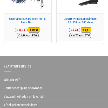
Spanrubbers zwart 20cm met S-
Zwarte tyraps kabelbinders
haak 10 st.
4.8x250mm 100 stuks
€
12,78
€
9,73
€
10,65
€
8,11
Oorspronkelijke
Huidige
Oorspronkelijke
Huidige
€
8,80
excl. BTW
€
6,70
excl. BTW
prijs
prijs
prijs
prijs
was:
is:
was:
is:
€ 12,78.
€ 10,65.
€ 9,73.
€ 8,11.
KLANTENSERVICE
Wie zijn wij?
Routebeschrijving showroom
Verzendmethoden en levertijd
Afdekzeilen besteladvies