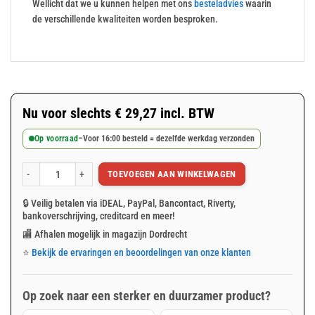
Wellicht dat we u kunnen helpen met ons
besteladvies
waarin
de verschillende kwaliteiten worden besproken.
Nu voor slechts
€
29,27
incl. BTW
Op voorraad
–
Voor 16:00 besteld = dezelfde werkdag verzonden
TOEVOEGEN AAN WINKELWAGEN
Blauw afdekzeil 6x8m 100gr/m² aantal
🔒 Veilig betalen via iDEAL, PayPal, Bancontact, Riverty,
bankoverschrijving, creditcard en meer!
🏬 Afhalen mogelijk in magazijn Dordrecht
⭐
Bekijk de ervaringen en beoordelingen van onze klanten
Op zoek naar een sterker en duurzamer product?