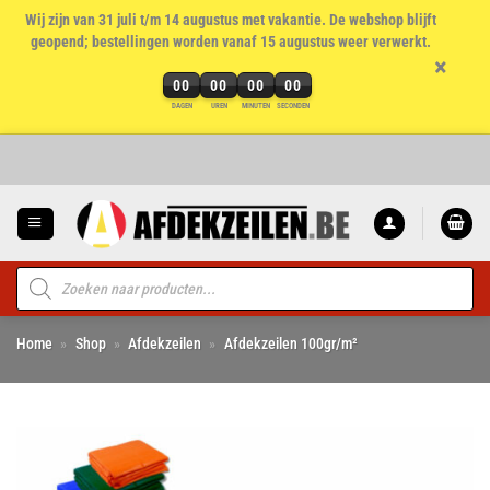
Wij zijn van 31 juli t/m 14 augustus met vakantie. De webshop blijft
geopend; bestellingen worden vanaf 15 augustus weer verwerkt.
×
00
00
00
00
DAGEN
UREN
MINUTEN
SECONDEN
Ga
naar
inhoud
Producten
zoeken
Home
»
Shop
»
Afdekzeilen
»
Afdekzeilen 100gr/m²