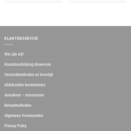
was:
is:
was:
is:
€ 77,32.
€ 65,11.
€ 108,96.
€ 90,80.
KLANTENSERVICE
Wie zijn wij?
Routebeschrijving showroom
Verzendmethoden en levertijd
Afdekzeilen besteladvies
Annuleren – retourneren
Betaalmethoden
Algemene Voorwaarden
Privacy Policy