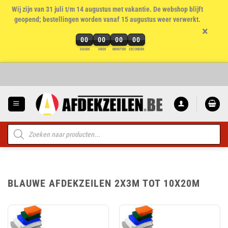
Wij zijn van 31 juli t/m 14 augustus met vakantie. De webshop blijft
geopend; bestellingen worden vanaf 15 augustus weer verwerkt.
×
00
00
00
00
DAGEN
UREN
MINUTEN
SECONDEN
Ga
naar
inhoud
Producten
zoeken
BLAUWE AFDEKZEILEN 2X3M TOT 10X20M