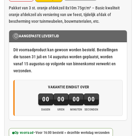
Oorspronkelijke
Huidige
prijs
prijs
Pakket van 3 st. oranje afdekzeil 8x10m 75gr/m² – Basic kwaliteit
oranje afdekzeil als versiering van uw feest, tijdelijk afdak of
was:
is:
bescherming voor tuinmeubelen, bouwmaterialen, etc.
€ 138,23.
€ 113,84.
Ⓘ
AANGEPASTE LEVERTIJD
Dit voorraadproduct kan gewoon worden besteld. Bestellingen
die tussen 31 juli en 14 augustus worden geplaatst, worden
vanaf 15 augustus op volgorde van binnenkomst verwerkt en
verzonden.
VAKANTIE EINDIGT OVER
00
00
00
00
DAGEN
UREN
MINUTEN
SECONDEN
Op voorraad
–
Voor 16:00 besteld = dezelfde werkdag verzonden