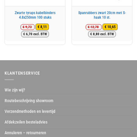
Zwarte tyraps kabelbinders
Spanrubbers zwart 20cm met S-
4.8x250mm 100 stuks
haak 10 st.
€
9,73
€
12,78
€
8,11
€
10,65
Oorspronkelijke
Huidige
Oorspronkelijke
Huidige
€
6,70
excl. BTW
€
8,80
excl. BTW
prijs
prijs
prijs
prijs
was:
is:
was:
is:
€ 9,73.
€ 8,11.
€ 12,78.
€ 10,65.
KLANTENSERVICE
Wie zijn wij?
Routebeschrijving showroom
Verzendmethoden en levertijd
Afdekzeilen besteladvies
Annuleren – retourneren