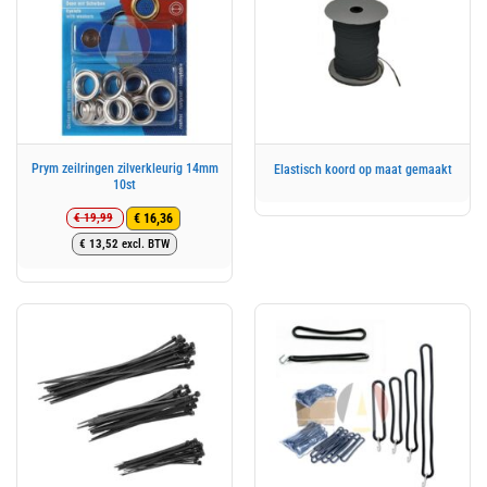
Prym zeilringen zilverkleurig 14mm
Elastisch koord op maat gemaakt
10st
€
19,99
€
16,36
Oorspronkelijke
Huidige
€
13,52
excl. BTW
prijs
prijs
was:
is:
€ 19,99.
€ 16,36.