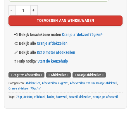
Oranje afdekzeil 8x10m 75gr/m² (verp. 3st.) aantal
TOEVOEGEN AAN WINKELWAGEN
📢
Bekijk beschikbare maten
Oranje afdekzeil 75gr/m²
🎨
Bekijk alle
Oranje afdekzeilen
📏
Bekijk alle
8x10 meter afdekzeilen
❓
Hulp nodig?
Start de keuzehulp
> 75gr/m² afdekzeilen <
> Afdekzeilen <
> Oranje afdekzeilen <
Categorieën:
Afdekzeilen
,
Afdekzeilen 75gr/m²
,
Afdekzeilen 8x10m
,
Oranje afdekzeil
,
Oranje afdekzeil 75gr/m²
Tags:
75gr
,
8x10m
,
afdekzeil
,
bache
,
bouwzeil
,
dekzeil
,
dekzeilen
,
oranje
,
pe afdekzeil