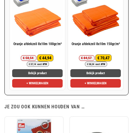
Oranje afdekzeil 8x10m 100gr/m²
Oranje afdekzeil 8x10m 150gr/m²
€
44,94
€
70,47
€
58,54
€
84,57
Oorspronkelijke
Huidige
Oorspronkelijke
Huidige
€
37,14
excl. BTW
€
58,24
excl. BTW
prijs
prijs
prijs
prijs
was:
is:
was:
is:
Bekijk product
Bekijk product
€ 58,54.
€ 44,94.
€ 84,57.
€ 70,47.
+ WINKELWAGEN
+ WINKELWAGEN
JE ZOU OOK KUNNEN HOUDEN VAN …