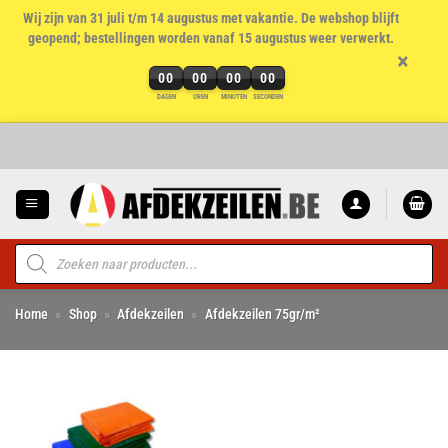
Wij zijn van 31 juli t/m 14 augustus met vakantie. De webshop blijft
geopend; bestellingen worden vanaf 15 augustus weer verwerkt.
×
00
00
00
00
DAGEN
UREN
MINUTEN
SECONDEN
Ga
naar
inhoud
Producten
zoeken
Home
»
Shop
»
Afdekzeilen
»
Afdekzeilen 75gr/m²