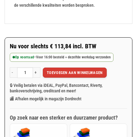
de verschillende kwaliteiten worden besproken.
Nu voor slechts
€
113,84
incl. BTW
Op voorraad
–
Voor 16:00 besteld = dezelfde werkdag verzonden
TOEVOEGEN AAN WINKELWAGEN
Oranje afdekzeil 8x10m 75gr/m² (verp. 3st.) aantal
🔒 Veilig betalen via iDEAL, PayPal, Bancontact, Riverty,
bankoverschrijving, creditcard en meer!
🏬 Afhalen mogelijk in magazijn Dordrecht
Op zoek naar een sterker en duurzamer product?