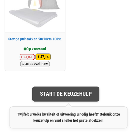
Stevige puinzakken 50x70cm 100st.
Op voorraad
€
53,03
€
47,14
Oorspronkelijke
Huidige
€
38,96
excl. BTW
prijs
prijs
was:
is:
€ 53,03.
€ 47,14.
START DE KEUZEHULP
Twijfelt u welke kwaliteit of uitvoering u nodig heeft? Gebruik onze
keuzehulp en vind sneller het juiste afdekzeil.