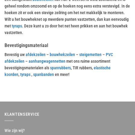
geheel rondom omzoomd en op de hoeken nog eens extra verstevigd. In de
hoeken zit er ook een stevige zeilring om het net makkelijk te monteren.
Wilt u het bouwheknet op meerdere punten vastzetten, dan kan eenvoudig
met
tyraps
. Deze kunt u zo door het net heen prikken en aan het bouwhek
vastzetten.
Bevestigingsmateriaal
Bevestig uw
afdekzeilen
–
bouwhekzeilen
–
steigernetten
–
PVC
afdekzeilen
–
aanhangwagennetten
met ons ruime assortiment
bevestigingsmaterialen als
spanrubbers
, TIR rubbers,
elastische
koorden
,
tyraps
,
spanbanden
en meer!
KLANTENSERVICE
Wie zijn wij?