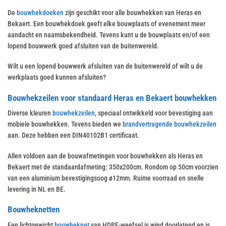
De
bouwhekdoeken
zijn geschikt voor alle bouwhekken van Heras en
Bekaert. Een bouwhekdoek geeft elke bouwplaats of evenement meer
aandacht en naamsbekendheid. Tevens kunt u de bouwplaats en/of een
lopend bouwwerk goed afsluiten van de buitenwereld.
Wilt u een lopend bouwwerk afsluiten van de buitenwereld of wilt u de
werkplaats goed kunnen afsluiten?
Bouwhekzeilen voor standaard Heras en Bekaert bouwhekken
Diverse kleuren
bouwhekzeilen
, speciaal ontwikkeld voor bevestiging aan
mobiele bouwhekken. Tevens bieden we
brandvertragende bouwhekzeilen
aan. Deze hebben een DIN40102B1 certificaat.
Allen voldoen aan de bouwafmetingen voor bouwhekken als Heras en
Bekaert met de standaardafmeting: 350x200cm. Rondom op 50cm voorzien
van een aluminium bevestigingsoog ø12mm. Ruime voorraad en snelle
levering in NL en BE.
Bouwheknetten
Een lichtgewicht
bouwheknet
van HDPE-weefsel is wind doorlatend en is