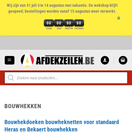
Wij zijn van 31 juli t/m 14 augustus met vakantie. De webshop blijft
geopend; bestellingen worden vanaf 15 augustus weer verwerkt.
×
00
00
00
00
DAGEN
UREN
MINUTEN
SECONDEN
Ga
naar
inhoud
Producten
zoeken
BOUWHEKKEN
Bouwhekdoeken bouwheknetten voor standaard
Heras en Bekaert bouwhekken